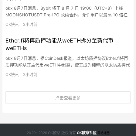
okx 8月7日消息，Bybit 将于 8 月 7 日 19:00（UTC+8）上线
MOONSHOTUSDT Pre-IPO 永续合约，允许用户以最高 10 倍杠
杆交易 Moonshot AI（Kimi 背后公司）在 IPO 前的估值。
OK快讯
2小时前
Ether.fi将再质押功能从weETH拆分至新代币
weETHs
okx 8月7日消息，据CoinDesk报道，以太坊质押协议Ether.fi将再
质押功能从其主代币weETH中剥离，使其成为纯粹的以太坊质押代
币，并将再质押功能转移至新代币weETHs。此前持有weETH的用
OK快讯
2小时前
户同时承担两种风险，现在可选择持有weETH仅获取普通质押收
益，或持有weETHs获取再质押奖励及相应风险。Ether.fi持有约
35.5亿美元客户存款…
点击查看更多
2020~2026 OK欧意 版权所有
OK欧意社区
网站地图