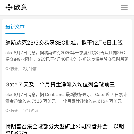
最新文章
纳斯达克23/5交易获SEC批准，拟于12月6日上线
okx 8月7日消息，据纳斯达克2026年一季度业绩公告及其向SEC
提交的8-K附件，SEC已于4月10日批准纳斯达克将美股交易时段延
长至每周5天、每天23小时的规则变更。纳斯达克计划于2026年12
OK快讯
2分钟前
月6日启动23/5交易。新安排拟分为日间时段（美东时间4:00—
20:00）和夜间时段（21:00—次日4:00），20:00—21:00暂停一
Gate 7 天及 1 个月资金净流入均位列全球前三
小时。SEC批准…
okx 8月7日消息，据 DefiLlama 最新数据显示，Gate 近 7 日累计
资金净流入达 7523 万美元，1 个月累计净流入达 6164 万美元，
均排名全球前三。
OK快讯
17分钟前
特朗普召集全球部分大型矿业公司高管开会，以期
采取行动