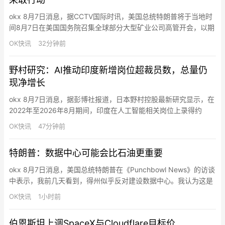
okx 8月7日消息，据CCTV国际时讯，美国总统特朗普将于当地时
间8月7日在美国国务院召集全球部分大型矿业公司高管开会，以期
采取行动，“保障美国及盟友的关键矿产供应”。路透社的报道称，
OK快讯
32分钟前
美国现正急需关键矿产来补充对伊朗战事期间耗损的武器库存。在
长达5个多月的对伊朗战争中，美军大量消耗了精确制导导弹与防
野村研究：AI推动印度新增岗位超裁员数，总量仍
空拦截弹。美国国防官员和议员均警告称，鉴于现有产能受限，
现净增长
补…
okx 8月7日消息，据彭博社报道，日本野村控股最新研究显示，在
2022年至2026年8月期间，印度在人工智能相关岗位上录得约
8.31万次招聘，而裁员及自然流失约3.19万次，AI带来的新增就业
OK快讯
47分钟前
显著超过岗位减少。报告基于亚洲69个典型案例统计称，印度因体
量巨大，成为评估AI就业影响的“试验场”，多数裁员集中在被聊天
特朗普：数据中心可能会比石油更重要
机器人替代的客服与支持岗位，而新增岗位主要为…
okx 8月7日消息，美国总统特朗普在《Punchbowl News》的访谈
中表示，我前几天看到，得州似乎反对建设数据中心。我认为这是
一个错误。我并不是在表明立场——我只是觉得这是一个错误，因
OK快讯
1小时前
为还有其他社区希望建设数据中心。当一个社区愿意接纳数据中心
时，这意味着会有大量资金流入这个社区。 我并不觉得它们难看。
伯恩斯坦上调SpaceX与Cloudflare目标价
我看到的一些数据中心，是我见过的最不可思议的建筑。…