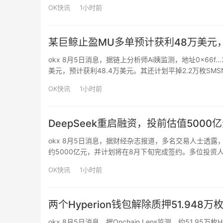
基建本质上是”另一种乏味的房地产投资”。Hayes指出，
OK快讯
1小时前
某巨鲸止盈MU多单预计获利48万美元，
okx 8月5日消息，据链上分析师Ai姨监测，地址0x66f…
美元，预计获利48.4万美元。其还计划平掉2.2万枚SM
OK快讯
1小时前
DeepSeek重启融资，投前估值5000
okx 8月5日消息，据财经杂志报道，多名交易人士透露，
约5000亿元，并计划将在8月下旬完成签约。多位投资人
当时一些谈判候补名单上的投资人被告知签署融资协议的计划
OK快讯
1小时前
两个Hyperion钱包解除质押51.948万
okx 8月5日消息，据Onchain Lens监测，约51.9