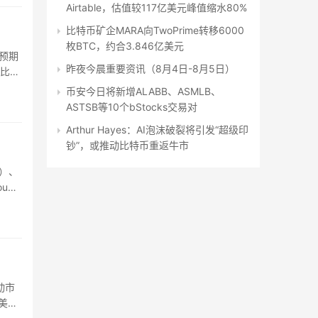
Airtable，估值较117亿美元峰值缩水80%
比特币矿企MARA向TwoPrime转移6000
枚BTC，约合3.846亿美元
街预期
昨夜今晨重要资讯（8月4日-8月5日）
枚比特
币安今日将新增ALABB、ASMLB、
ASTSB等10个bStocks交易对
Arthur Hayes：AI泡沫破裂将引发“超级印
钞”，或推动比特币重返牛市
B）、
oup
动市
美元