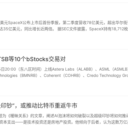
.4亿美元SpaceX公布上市后首份季报，第二季度营收78亿美元，超出华尔
达35亿美元，同比增长近两倍。 据SEC文件披露，SpaceX持有18,712
年底的16.4亿美元降至…
SB等10个bStocks交易对
20:00（东八区时间）上线Astera Labs（ALABB）、ASML（ASML
echnologies（BMNRB）、Coherent（COHRB）、Credo Technology Gr
“超级印钞”，或推动比特币重返牛市
ayes发布题为《暧昧关系》的文章，阐述AI泡沫将如何破裂以及超级印钞将如何推
AI资本支出——是技术投资还是房地产投资。他倾向于后者，认为这数万亿