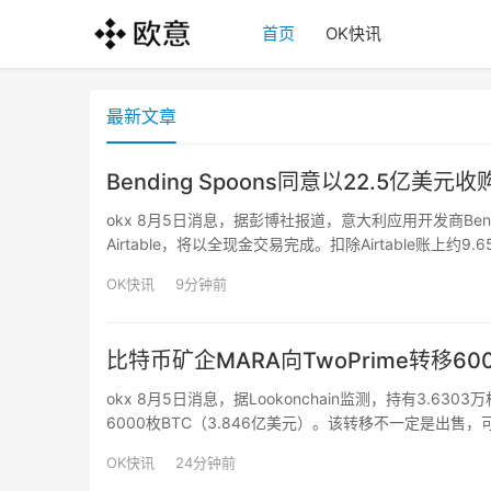
首页
OK快讯
最新文章
Bending Spoons同意以22.5亿美元
okx 8月5日消息，据彭博社报道，意大利应用开发商Bend
Airtable，将以全现金交易完成。扣除Airtable账上约9
得的117亿美元估值大幅缩水约80%，成为软件行业估值
OK快讯
9分钟前
比特币矿企MARA向TwoPrime转移60
okx 8月5日消息，据Lookonchain监测，持有3.63
6000枚BTC（3.846亿美元）。该转移不一定是出售
OK快讯
24分钟前