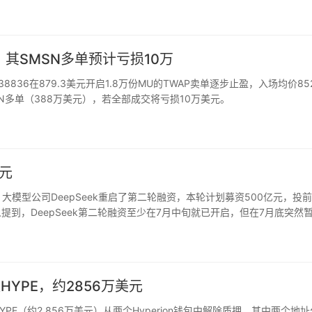
AI泡沫破裂的…
其SMSN多单预计亏损10万
38836在879.3美元开启1.8万份MU的TWAP卖单逐步止盈，入场均价852
SN多单（388万美元），若全部成交将亏损10万美元。
亿元
大模型公司DeepSeek重启了第二轮融资，本轮计划募资500亿元，投
提到，DeepSeek第二轮融资至少在7月中旬就已开启，但在7月底突然
暂缓。据媒体7月26日报道，DeepSeek…
枚HYPE，约2856万美元
5万枚HYPE（约2,856万美元）从两个Hyperion钱包中解除质押，其中两个地