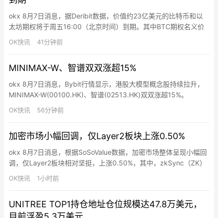
okx 8月7日消息，据Deribit数据，价值约23亿美元的比特币和以
太坊期权将于周五16:00（北京时间）到期。其中BTC期权名义价
值约20亿美元，看跌/看涨比率为0.26，最大痛点为63,500美元；
OK快讯
41分钟前
ETH期权名义价值约3.253亿美元，看跌/看涨比率为0.73，最大痛
点为1,800美元。Deribit表示，此次到期将带来极强的流动性和波
MINIMAX-W、智谱双双涨超15%
动性，是交易短…
okx 8月7日消息，Bybit行情显示，港股大模型概念股持续拉升，
MINIMAX-W(00100.HK)、智谱(02513.HK)双双涨超15%。
OK快讯
56分钟前
加密市场小幅回调，仅Layer2板块上涨0.50%
okx 8月7日消息，根据SoSoValue数据，加密市场整体呈现小幅回
调，仅Layer2板块相对坚挺，上涨0.50%，其中，zkSync（ZK）
上涨1.92%，Starknet（STRK）上涨1.54%，Mantle（MNT）上
OK快讯
1小时前
涨1.18%。其他板块方面，CeFi板块24小时下跌0.20%，但
Gate（GT）上涨1.21%；DeFi板块下跌0.57%，L…
UNITREE TOP1持仓地址仓位规模达47.8万美元，
目前浮盈5.3万美元