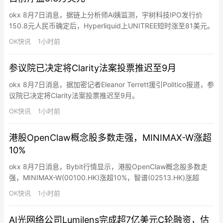
okx 8月7日消息，据链上分析师Ai姨监测，宇树科技IPO发行价
150.8元人民币确定后，Hyperliquid上UNITREE短时涨至81美元。
地址0x48b…27926成为该代币TOP1规模头寸持有者（OI占比
OK快讯
1小时前
11.25%），持有5899.21枚UNITREE（47.8万美元），开仓价
72.149美元，浮盈5.3万美元。其还在68至72美元区间挂了约2…
参议院已决定将Clarity法案投票推迟至9月
okx 8月7日消息，据加密记者Eleanor Terrett援引Politico报道，参
议院已决定将Clarity法案投票推迟至9月。
OK快讯
1小时前
港股OpenClaw概念股多数走强，MINIMAX-W涨超
10%
okx 8月7日消息，Bybit行情显示，港股OpenClaw概念股多数走
强，MINIMAX-W(00100.HK)涨超10%，智谱(02513.HK)涨超
6%，网易-S(09999.HK)、腾讯控股(00700.HK)跟涨。
OK快讯
1小时前
AI光网络公司Lumilens完成超7亿美元C轮融资，估