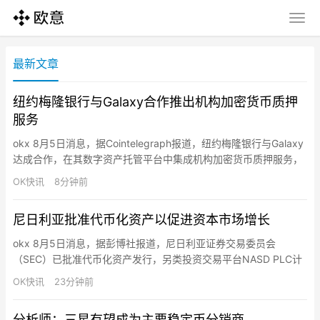
最新文章
纽约梅隆银行与Galaxy合作推出机构加密货币质押
服务
okx 8月5日消息，据Cointelegraph报道，纽约梅隆银行与Galaxy
达成合作，在其数字资产托管平台中集成机构加密货币质押服务，
允许合格客户在不转移资产的情况下获得质押奖励。Galaxy将提供
OK快讯
8分钟前
质押基础设施并担任BNY数字资产平台的设计合作伙伴，双方未指
定支持的具体数字资产。该合作旨在将托管、质押、报告和税务服
尼日利亚批准代币化资产以促进资本市场增长
务整合为面向机构客户的一站式服务。此次…
okx 8月5日消息，据彭博社报道，尼日利亚证券交易委员会
（SEC）已批准代币化资产发行，另类投资交易平台NASD PLC计
划于下月初正式推出该服务。NASD代理董事总经理Chinwendu
OK快讯
23分钟前
Ekeh表示，该国SEC随后与加拿大公司Blockstation Inc.合作，为
证券交易所提供基于区块链的基础设施，以实现代币化证券的近乎
分析师：三星有望成为主要稳定币分销商