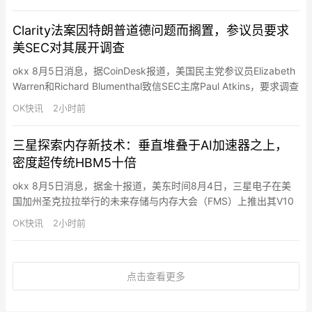
线。钱包分为账户钱包（个人和组织存入资金并控制支出）和虚拟
钱包（通过API密钥让代理代付）。所有者可设置限额、白名单和
Clarity法案因特朗普道德问题而搁置，参议员要求
单笔交易上限。钱包支持…
美SEC对其展开调查
okx 8月5日消息，据CoinDesk报道，美国民主党参议员Elizabeth
Warren和Richard Blumenthal致信SEC主席Paul Atkins，要求调查
特朗普的Meme币TRUMP，称近100万个加密钱包在该代币上线后
OK快讯
2小时前
亏损约38亿美元，特朗普从该代币获利6.36亿美元，并质疑其通
过“潜在欺诈性获利计划”获利。该信正值Clarity法…
三星探索内存新技术：垂直堆叠于AI加速器之上，
密度超传统HBM5十倍
okx 8月5日消息，据金十报道，美东时间8月4日，三星电子在美
国加州圣克拉拉举行的未来存储与内存大会（FMS）上推出其V10
Bonding V-NAND，即BV-NAND原型产品。该芯片拥有超过400
OK快讯
2小时前
层结构，并采用全新的晶圆键合架构，以提高存储密度并增强性
能。三星表示，其BV-NAND技术较上一代V9 NAND将存储密度提
高约58%，同时提升读取、写入以…
点击查看更多