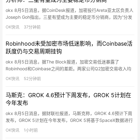
实时上市和交易。Ekeh表示…
okx 8月5日消息，据CoinDesk报道，加密投行Areta亚太区负责人
Joseph Goh指出，三星有望成为主要的稳定币分销商，因为”分发
渠道才是真正的稀缺资源”，三星拥有大量分销渠道将使其占据优势
OK快讯
37分钟前
地位。Goh进一步表示，钱包公告锁定了分销渠道，SDS和
Dunamu将提供底层基础设施，三星的目标是同时布局美元和韩元
Robinhood未受加密市场低迷影响，而Coinbase活
稳定币。此前，…
跃度仍与交易周期挂钩
okx 8月5日消息，据The Block报道，加密交易低迷暴露了
Robinhood和Coinbase之间的差距。两家公司Q2加密交易收入均
下滑，但Robinhood的期权、股票和预测市场业务弥补了缺口，而
OK快讯
52分钟前
Coinbase缺乏类似引擎缓冲。Robinhood加密交易收入降至1亿美
元（同比降37.5%），占总交易收入仅13%，但总交易收入7.76亿
马斯克：GROK 4.6预计下周发布，GROK 5计划在
美元追平20…
今年发布
okx 8月5日消息，据财联社报道，马斯克称，GROK 4.6预计下周
发布，GROK 5计划在今年发布，GROK 5将基于SpaceX数据进行
训练。并表示，预计首批Starmind AI卫星将于明年开始发射升空。
OK快讯
1小时前
SpaceX预计年末计算能力将超过2GW，到2027年底，计算能力可