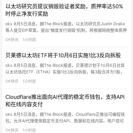
能更接近10GW而非5GW。
以太坊研究员提议销毁验证者奖励，质押率达50%
时停止净发行奖励
okx 8月5日消息，据The Block报道，以太坊研究员Justin Drake
等人提交EIP草案，提出“梯度发行销毁”机制，将根据网络整体质押
率动态销毁部分验证者奖励，当质押比例达到约50%（约6,025万
OK快讯
1小时前
枚ETH）时，相关发行奖励将被全部抵消，使协议不再鼓励质押规
模继续增长。提案作者认为当前系统无论质押量多少都支付小额收
贝莱德以太坊ETF将于10月6日实施1比3反向拆股
益，鼓励更多质押，可能导致中心…
okx 8月5日消息，据The Block报道，贝莱德计划于10月6日对其
以太坊信托ETF（ETHA）实施1比3反向拆股，每3股合并为1股，
提高每股资产净值但不改变投资者持仓总价值和基金资产规模。彭
OK快讯
1小时前
博高级ETF分析师Eric Balchunas表示，这将使交易成本从7个基点
降至约2个基点。ETHA当前价格约14美元，年内跌约40%。贝莱德
Cloudflare推出面向AI代理的稳定币钱包，支持API
以太坊ETF是同类中…
和在线内容支付
okx 8月5日消息，据The Block报道，Cloudflare正推出可编程钱
包，允许AI代理使用稳定币支付API、数据和在线内容。用户现可
申领Cloudflare Wallet唯一标识，充值和授权支付功能将于后续上
OK快讯
1小时前