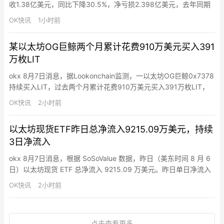
收1.38亿美元，同比下降30.5%，净亏损2.398亿美元，去年同期
净利润2.574亿美元。调整后EBITDA为负1.13亿美元，去年同期为
OK快讯
1小时前
正3.777亿美元。公司持有比特币价值8.149亿美元，总资产27亿美
元，流动资产9.208亿美元，总债务18亿美元。公司第三季度签署
某以太坊OG巨鲸两个月累计花费910万美元买入391
了Sa…
万枚LIT
okx 8月7日消息，据Lookonchain监测，一以太坊OG巨鲸0x7378
持续买入LIT，过去两个月累计花费910万美元买入391万枚LIT，
均价2.33美元。
OK快讯
2小时前
以太坊现货ETF昨日总净流入9215.09万美元，持续
3日净流入
okx 8月7日消息，根据 SoSoValue 数据，昨日（美东时间 8 月 6
日）以太坊现货 ETF 总净流入 9215.09 万美元。昨日单日净流入
最多的以太坊现货 ETF 为贝莱德（Blackrock） ETF ETHA，单日
OK快讯
2小时前
净流入为 8113.76 万美元，目前 ETHA 历史总净流入达 116.11 亿
美元。其次为灰度（Grayscale）以太坊…
点击查看更多