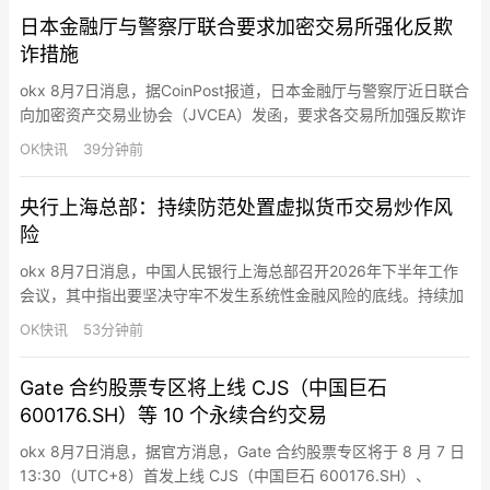
日本金融厅与警察厅联合要求加密交易所强化反欺
诈措施
okx 8月7日消息，据CoinPost报道，日本金融厅与警察厅近日联合
向加密资产交易业协会（JVCEA）发函，要求各交易所加强反欺诈
措施。此次要请共提出11项具体要求，包括提款地址需事先登记、
OK快讯
39分钟前
强化交易监控、开户时严格核对身份证明文件，以及在用户存入法
定货币或购买加密资产后，设置一定期限的提款限制。此次行动的
央行上海总部：持续防范处置虚拟货币交易炒作风
背景是社交媒体上的投资诈骗和“杀猪盘”骗局日益猖獗…
险
okx 8月7日消息，中国人民银行上海总部召开2026年下半年工作
会议，其中指出要坚决守牢不发生系统性金融风险的底线。持续加
大银行机构评级评估核查工作力度。加强系统重要性金融机构监测
OK快讯
53分钟前
分析。持续防范处置虚拟货币交易炒作风险。积极推动辖内机构规
范金融产品网络营销行为。不断健全系统性风险防范化解机制。强
Gate 合约股票专区将上线 CJS（中国巨石
化打击非法金融活动。持续完善宏观审慎管理机制框架。全面提升
600176.SH）等 10 个永续合约交易
跨境…
okx 8月7日消息，据官方消息，Gate 合约股票专区将于 8 月 7 日
13:30（UTC+8）首发上线 CJS（中国巨石 600176.SH）、