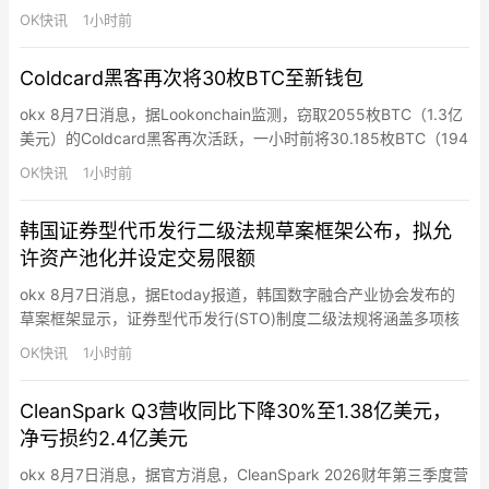
SINOCERA（国瓷材料 300285.SZ）、TUNGSTEN（中钨高新
OK快讯
1小时前
000657.SZ）、LUXSHARE（立讯精密 002475.SZ）、
CCTC（三环集团 300408.SZ）、SYTECH（生…
Coldcard黑客再次将30枚BTC至新钱包
okx 8月7日消息，据Lookonchain监测，窃取2055枚BTC（1.3亿
美元）的Coldcard黑客再次活跃，一小时前将30.185枚BTC（194
万美元）转移至新钱包。
OK快讯
1小时前
韩国证券型代币发行二级法规草案框架公布，拟允
许资产池化并设定交易限额
okx 8月7日消息，据Etoday报道，韩国数字融合产业协会发布的
草案框架显示，证券型代币发行(STO)制度二级法规将涵盖多项核
心内容，包括允许同类型基础资产打包发行即资产池化、设定普通
OK快讯
1小时前
投资者场外交易年度限额、明确非典型证券场外交易平台准入要
求，以及制定典型证券代币化分阶段路线图。该方案基于公开政策
CleanSpark Q3营收同比下降30%至1.38亿美元，
方向与业界讨论整理，具体标准仍需经立法预告及监管审查后确
净亏损约2.4亿美元
定…
okx 8月7日消息，据官方消息，CleanSpark 2026财年第三季度营