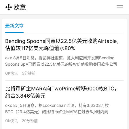
最新文章
Bending Spoons同意以22.5亿美元收购Airtable，
估值较117亿美元峰值缩水80%
okx 8月5日消息，据彭博社报道，意大利应用开发商Bending
Spoons SpA已同意以22.5亿美元的股权价值收购美国软件公司
Airtable，将以全现金交易完成。扣除Airtable账上约9.65亿美元净
OK快讯
5分钟前
现金后，企业价值约为12.9亿美元。这一价格较Airtable在2021年
获得的117亿美元估值大幅缩水约80%，成为软件行业估值回调的
比特币矿企MARA向TwoPrime转移6000枚BTC，
又一例证…
约合3.846亿美元
okx 8月5日消息，据Lookonchain监测，持有3.6303万枚
BTC（23.4亿美元）的比特币矿企MARA在过去5小时内向
TwoPrime转移6000枚BTC（3.846亿美元）。该转移不一定是出
OK快讯
20分钟前
售，可能用于资产管理。