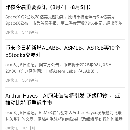
昨夜今晨重要资讯（8月4日-8月5日）
SpaceX Q2营收78亿美元超预期，比特币持仓浮亏5.4亿美元
SpaceX公布上市后首份季报，第二季度营收78亿美元，超出华尔
街预期的69亿美元，净亏损收窄至5.41亿美元，调整后EBITDA达
OK快讯
34分钟前
35亿美元，同比增长近两倍。 据SEC文件披露，SpaceX持有
18,712枚比特币，受二季度比特币价格下跌33%影响，持仓价值从
币安今日将新增ALABB、ASMLB、ASTSB等10个
2025年底的16.4亿美元降至…
bStocks交易对
okx 8月5日消息，据官方公告，币安将于2026年08月05日
20:00（东八区时间）上线Astera Labs（ALABB）、
ASML（ASMLB）、AST SpaceMobile（ASTSB）、BitMine
OK快讯
50分钟前
Immersion Technologies（BMNRB）、Coherent（COHRB）、
Credo Technology Group Hol…
Arthur Hayes：AI泡沫破裂将引发“超级印钞”，或
推动比特币重返牛市
okx 8月5日消息，BitMEX联合创始人Arthur Hayes发布题为《暧
昧关系》的文章，阐述AI泡沫将如何破裂以及超级印钞将如何推动
市场重返牛市。Hayes认为，核心分歧在于市场如何定义AI资本支
OK快讯
1小时前