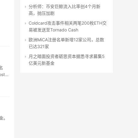
分析师：币安巨鲸流入比率创4个月新
高，抛压加剧
Coldcard攻击事件相关两笔200枚ETH交
易被发送至Tornado Cash
欧洲MiCA注册名单新增12家公司，总数
已达321家
月之暗面投资者砺思资本据悉寻求募集5
亿美元新基金
名
st、
金。