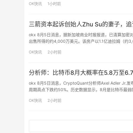
OK快讯
1小时前
三箭资本起诉创始人Zhu Su的妻子，
okx 8月5日消息，据新加坡商业时报报道，已清算加密对冲
出售所得的约4,000万美元。该房产以1.1亿迪拉姆（约3
币贷款，交易发生在基金于2022年6月进入清算的三周前。
OK快讯
2小时前
分析师：比特币8月大概率在5.8万至6
okx 8月5日消息，CryptoQuant分析师Axel Adle
周期高点下跌约50%。历史数据显示，8月是比特币最弱的
支撑位包括62,000-62,200美元、59,500-60,000美元
OK快讯
2小时前