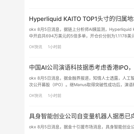
Hyperliquid KAITO TOP1头寸
okx 8月5日消息，据链上分析师Ai姨监测，Hyperliq
中开启共694万美元的5倍多单，开仓价分别为1.1178美元和
金。
OK快讯
1小时前
中国AI公司演语科技据悉考虑香港IPO
okx 8月5日消息，据金融界报道，知情人士透露，人工
次公开募股（IPO）。继Manus取得突破性成功后，
知情人士称，该公司正就潜在的股票发售事宜与顾问进行
OK快讯
1小时前
具身智能创业公司自变量机器人据悉已
okx 8月5日消息，据金十引援市场消息，具身智能创业公