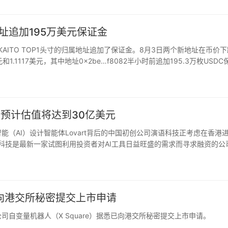
的归属地址追加195万美元保证金
uid KAITO TOP1头寸的归属地址追加了保证金。8月3日两个新地址在币价
1.1117美元，其中地址0x2be…f8082半小时前追加195.3万枚USDC
，预计估值将达到30亿美元
智能（AI）设计智能体Lovart背后的中国初创公司演语科技正考虑在香港
演语科技是最新一家试图利用投资者对AI工具日益旺盛的需求而寻求融资的公
初步磋商。与此同时，知情人士表示，演语科技接近通过一…
向港交所秘密提交上市申请
司自变量机器人（X Square）据悉已向港交所秘密提交上市申请。