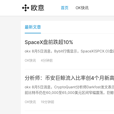
首页
OK快讯
最新文章
SpaceX盘前跌超10%
okx 8月5日消息，Bybit行情显示，SpaceX(SPCX.
OK快讯
4分钟前
分析师：币安巨鲸流入比率创4个月新
okx 8月5日消息，CryptoQuant分析师Darkfost发文
前比特币仍在60,000至65,000美元区间窄幅震荡
者，增加了比特币的抛售压力。Darkfost指出，历史上
OK快讯
19分钟前