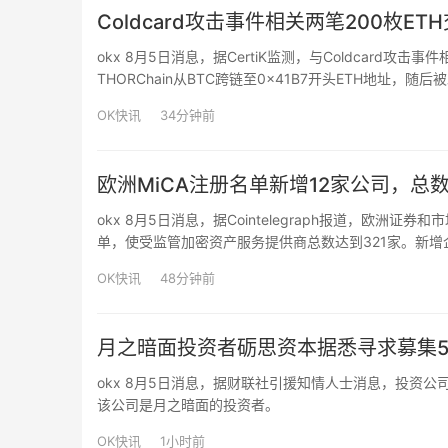
Coldcard攻击事件相关两笔200枚ETH交
okx 8月5日消息，据CertiK监测，与Coldcard攻击
THORChain从BTC跨链至0x41B7开头ETH地址，随后被发
OK快讯
34分钟前
欧洲MiCA注册名单新增12家公司，总数
okx 8月5日消息，据Cointelegraph报道，欧洲
单，使受监管加密资产服务提供商总数达到321家。新增企业包括三家德国
VR Bank Schleswig-Holstein M…
OK快讯
48分钟前
月之暗面投资者砺思资本据悉寻求募集
okx 8月5日消息，据财联社引援知情人士消息，投资
该公司是月之暗面的投资者。
OK快讯
1小时前