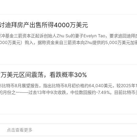
追讨迪拜房产出售所得4000万美元
基金三箭资本正起诉创始人Zhu Su的妻子Evelyn Tao，要求追回迪拜
,000万美元）购入，据称资金来自三箭资本向Zhu提供的5,000万美元加
Zhu于2023年10月因藐视…
.7万美元区间震荡，看跌概率30%
r Jr.发布比特币8月展望报告，指出比特币8月初价格约64,040美元，较2025年
月份之一——过去13年中9次收跌，中位数回报约-7.49%。目前比特币
…
点击查看更多