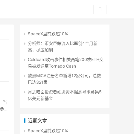
SpaceX盘前跌超10%
分析师：币安巨鲸流入比率创4个月新
高，抛压加剧
Coldcard攻击事件相关两笔200枚ETH交
易被发送至Tornado Cash
欧洲MiCA注册名单新增12家公司，总数
已达321家
月之暗面投资者砺思资本据悉寻求募集5
亿美元新基金
高。当
他参与
近期文章
SpaceX盘前跌超10%