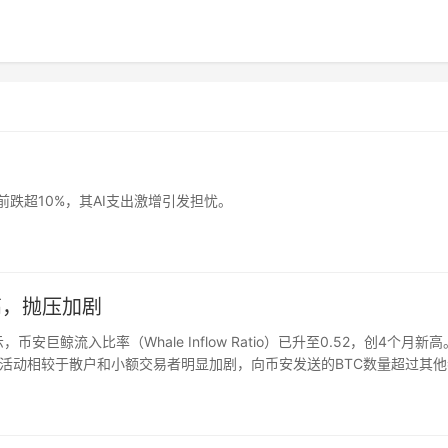
O)盘前跌超10%，其AI支出激增引发担忧。
高，抛压加剧
表示，币安巨鲸流入比率（Whale Inflow Ratio）已升至0.52，创4个月新
，巨鲸活动相较于散户和小额交易者明显加剧，向币安发送的BTC数量超过其
该比率的飙…