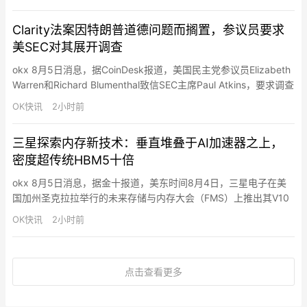
线。钱包分为账户钱包（个人和组织存入资金并控制支出）和虚拟
钱包（通过API密钥让代理代付）。所有者可设置限额、白名单和
Clarity法案因特朗普道德问题而搁置，参议员要求
单笔交易上限。钱包支持…
美SEC对其展开调查
okx 8月5日消息，据CoinDesk报道，美国民主党参议员Elizabeth
Warren和Richard Blumenthal致信SEC主席Paul Atkins，要求调查
特朗普的Meme币TRUMP，称近100万个加密钱包在该代币上线后
OK快讯
2小时前
亏损约38亿美元，特朗普从该代币获利6.36亿美元，并质疑其通
过“潜在欺诈性获利计划”获利。该信正值Clarity法…
三星探索内存新技术：垂直堆叠于AI加速器之上，
密度超传统HBM5十倍
okx 8月5日消息，据金十报道，美东时间8月4日，三星电子在美
国加州圣克拉拉举行的未来存储与内存大会（FMS）上推出其V10
Bonding V-NAND，即BV-NAND原型产品。该芯片拥有超过400
OK快讯
2小时前
层结构，并采用全新的晶圆键合架构，以提高存储密度并增强性
能。三星表示，其BV-NAND技术较上一代V9 NAND将存储密度提
高约58%，同时提升读取、写入以…
点击查看更多