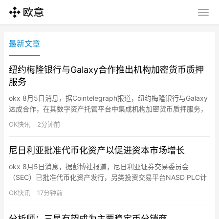
最新文章
纽约梅隆银行与Galaxy合作推出机构加密货币质押
服务
okx 8月5日消息，据Cointelegraph报道，纽约梅隆银行与Galaxy
达成合作，在其数字资产托管平台中集成机构加密货币质押服务，
允许合格客户在不转移资产的情况下获得质押奖励。Galaxy将提供
OK快讯
2分钟前
质押基础设施并担任BNY数字资产平台的设计合作伙伴，双方未指
定支持的具体数字资产。该合作旨在将托管、质押、报告和税务服
尼日利亚批准代币化资产以促进资本市场增长
务整合为面向机构客户的一站式服务。此次…
okx 8月5日消息，据彭博社报道，尼日利亚证券交易委员会
（SEC）已批准代币化资产发行，另类投资交易平台NASD PLC计
划于下月初正式推出该服务。NASD代理董事总经理Chinwendu
OK快讯
17分钟前
Ekeh表示，该国SEC随后与加拿大公司Blockstation Inc.合作，为
证券交易所提供基于区块链的基础设施，以实现代币化证券的近乎
分析师：三星有望成为主要稳定币分销商