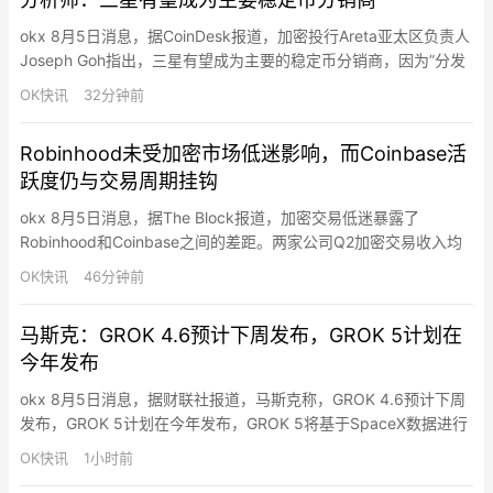
实时上市和交易。Ekeh表示…
okx 8月5日消息，据CoinDesk报道，加密投行Areta亚太区负责人
Joseph Goh指出，三星有望成为主要的稳定币分销商，因为”分发
渠道才是真正的稀缺资源”，三星拥有大量分销渠道将使其占据优势
OK快讯
32分钟前
地位。Goh进一步表示，钱包公告锁定了分销渠道，SDS和
Dunamu将提供底层基础设施，三星的目标是同时布局美元和韩元
Robinhood未受加密市场低迷影响，而Coinbase活
稳定币。此前，…
跃度仍与交易周期挂钩
okx 8月5日消息，据The Block报道，加密交易低迷暴露了
Robinhood和Coinbase之间的差距。两家公司Q2加密交易收入均
下滑，但Robinhood的期权、股票和预测市场业务弥补了缺口，而
OK快讯
46分钟前
Coinbase缺乏类似引擎缓冲。Robinhood加密交易收入降至1亿美
元（同比降37.5%），占总交易收入仅13%，但总交易收入7.76亿
马斯克：GROK 4.6预计下周发布，GROK 5计划在
美元追平20…
今年发布
okx 8月5日消息，据财联社报道，马斯克称，GROK 4.6预计下周
发布，GROK 5计划在今年发布，GROK 5将基于SpaceX数据进行
训练。并表示，预计首批Starmind AI卫星将于明年开始发射升空。
OK快讯
1小时前
SpaceX预计年末计算能力将超过2GW，到2027年底，计算能力可