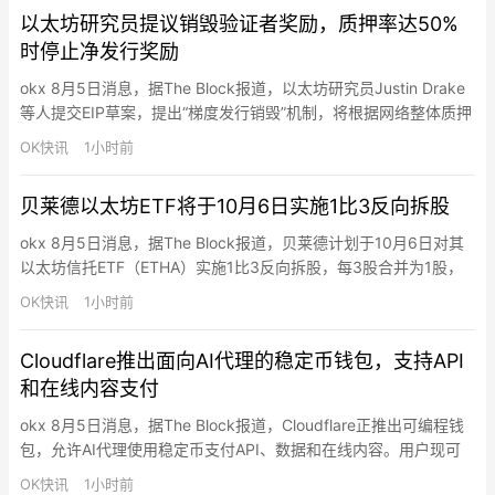
能更接近10GW而非5GW。
以太坊研究员提议销毁验证者奖励，质押率达50%
时停止净发行奖励
okx 8月5日消息，据The Block报道，以太坊研究员Justin Drake
等人提交EIP草案，提出“梯度发行销毁”机制，将根据网络整体质押
率动态销毁部分验证者奖励，当质押比例达到约50%（约6,025万
OK快讯
1小时前
枚ETH）时，相关发行奖励将被全部抵消，使协议不再鼓励质押规
模继续增长。提案作者认为当前系统无论质押量多少都支付小额收
贝莱德以太坊ETF将于10月6日实施1比3反向拆股
益，鼓励更多质押，可能导致中心…
okx 8月5日消息，据The Block报道，贝莱德计划于10月6日对其
以太坊信托ETF（ETHA）实施1比3反向拆股，每3股合并为1股，
提高每股资产净值但不改变投资者持仓总价值和基金资产规模。彭
OK快讯
1小时前
博高级ETF分析师Eric Balchunas表示，这将使交易成本从7个基点
降至约2个基点。ETHA当前价格约14美元，年内跌约40%。贝莱德
Cloudflare推出面向AI代理的稳定币钱包，支持API
以太坊ETF是同类中…
和在线内容支付
okx 8月5日消息，据The Block报道，Cloudflare正推出可编程钱
包，允许AI代理使用稳定币支付API、数据和在线内容。用户现可
申领Cloudflare Wallet唯一标识，充值和授权支付功能将于后续上
OK快讯
1小时前