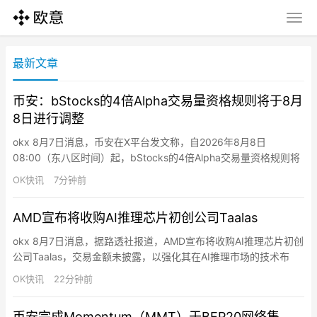
最新文章
币安：bStocks的4倍Alpha交易量资格规则将于8月
8日进行调整
okx 8月7日消息，币安在X平台发文称，自2026年8月8日
08:00（东八区时间）起，bStocks的4倍Alpha交易量资格规则将
进行调整。每周一08:00至周六07:59（东八区时间）期间，交易
OK快讯
7分钟前
指定bStocks可获得4倍Alpha交易量，交易其他bStocks获得1
倍；每周六08:00至周一07:59（东八区时间）期间，交易所有
AMD宣布将收购AI推理芯片初创公司Taalas
bStocks均获得…
okx 8月7日消息，据路透社报道，AMD宣布将收购AI推理芯片初创
公司Taalas，交易金额未披露，以强化其在AI推理市场的技术布
局。AMD计划将Taalas技术整合至其加速器路线图，并开发基于
OK快讯
22分钟前
AMD Instinct GPU的系统级解决方案。Taalas成立于2023年，总
部位于多伦多，专注于开发专用硅芯片以减少AI推理中的计算和内
币安完成Momentum（MMT）于BEP20网络集