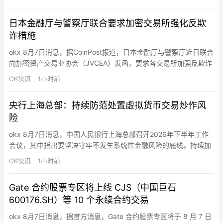
日本金融厅与警察厅联合要求加密交易所强化反欺
诈措施
okx 8月7日消息，据CoinPost报道，日本金融厅与警察厅近日联合
向加密资产交易业协会（JVCEA）发函，要求各交易所加强反欺诈
措施。此次要请共提出11项具体要求，包括提款地址需事先登记、
OK快讯
1小时前
强化交易监控、开户时严格核对身份证明文件，以及在用户存入法
定货币或购买加密资产后，设置一定期限的提款限制。此次行动的
央行上海总部：持续防范处置虚拟货币交易炒作风
背景是社交媒体上的投资诈骗和“杀猪盘”骗局日益猖獗…
险
okx 8月7日消息，中国人民银行上海总部召开2026年下半年工作
会议，其中指出要坚决守牢不发生系统性金融风险的底线。持续加
大银行机构评级评估核查工作力度。加强系统重要性金融机构监测
OK快讯
1小时前
分析。持续防范处置虚拟货币交易炒作风险。积极推动辖内机构规
范金融产品网络营销行为。不断健全系统性风险防范化解机制。强
Gate 合约股票专区将上线 CJS（中国巨石
化打击非法金融活动。持续完善宏观审慎管理机制框架。全面提升
600176.SH）等 10 个永续合约交易
跨境…
okx 8月7日消息，据官方消息，Gate 合约股票专区将于 8 月 7 日