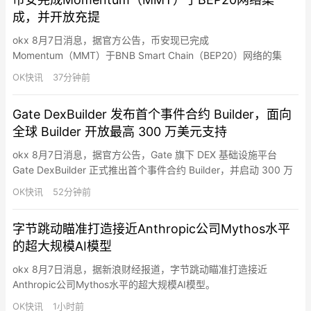
存瓶颈。随着AI从训练…
成，并开放充提
okx 8月7日消息，据官方公告，币安现已完成
Momentum（MMT）于BNB Smart Chain（BEP20）网络的集
成，并开放充值、提现业务。
OK快讯
37分钟前
Gate DexBuilder 发布首个事件合约 Builder，面向
全球 Builder 开放最高 300 万美元支持
okx 8月7日消息，据官方公告，Gate 旗下 DEX 基础设施平台
Gate DexBuilder 正式推出首个事件合约 Builder，并启动 300 万
美元资助计划，面向全球项目方、开发者、社区及 Web3 应用开放
OK快讯
52分钟前
合作，推动事件合约市场生态建设。事件合约 Builder 致力于降低
市场产品开发门槛，为合作伙伴提供覆盖市场创建、交易、流动性
字节跳动瞄准打造接近Anthropic公司Mythos水平
支持、结算…
的超大规模AI模型
okx 8月7日消息，据新浪财经报道，字节跳动瞄准打造接近
Anthropic公司Mythos水平的超大规模AI模型。
OK快讯
1小时前