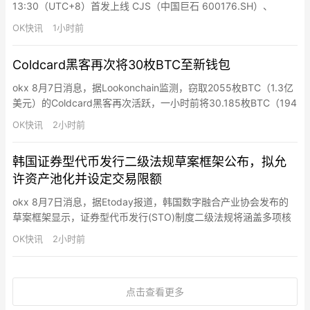
13:30（UTC+8）首发上线 CJS（中国巨石 600176.SH）、
SINOCERA（国瓷材料 300285.SZ）、TUNGSTEN（中钨高新
OK快讯
1小时前
000657.SZ）、LUXSHARE（立讯精密 002475.SZ）、
CCTC（三环集团 300408.SZ）、SYTECH（生…
Coldcard黑客再次将30枚BTC至新钱包
okx 8月7日消息，据Lookonchain监测，窃取2055枚BTC（1.3亿
美元）的Coldcard黑客再次活跃，一小时前将30.185枚BTC（194
万美元）转移至新钱包。
OK快讯
2小时前
韩国证券型代币发行二级法规草案框架公布，拟允
许资产池化并设定交易限额
okx 8月7日消息，据Etoday报道，韩国数字融合产业协会发布的
草案框架显示，证券型代币发行(STO)制度二级法规将涵盖多项核
心内容，包括允许同类型基础资产打包发行即资产池化、设定普通
OK快讯
2小时前
投资者场外交易年度限额、明确非典型证券场外交易平台准入要
求，以及制定典型证券代币化分阶段路线图。该方案基于公开政策
方向与业界讨论整理，具体标准仍需经立法预告及监管审查后确
点击查看更多
定…