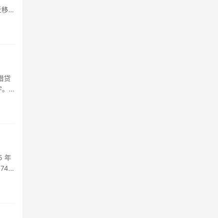
迁移，
借贷
字。
5 年
747