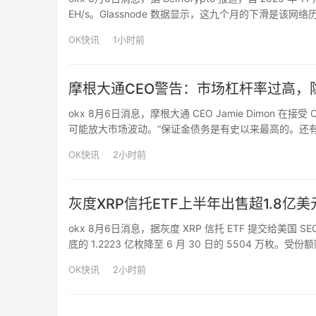
EH/s。Glassnode 数据显示，这九个月的下滑
矿企持有超过 700 亿美元 AI 合约，部分原用于比特币挖
OK快讯
1小时前
摩根大通CEO警告：市场杠杆率过高，
okx 8月6日消息，摩根大通 CEO Jamie Dimo
可能放大市场波动。“保证金债务是有史以来最高的。还
有些是隐性的，有些是公开的。”Dimon 指出，这些借贷
OK快讯
2小时前
灰度XRP信托ETF上半年出售超1.8亿美
okx 8月6日消息，据灰度 XRP 信托 ETF 提交给美国 SE
底的 1.2223 亿枚降至 6 月 30 日的 5504 万枚。
万美元。同期，XRP 价格跌超 40%。
OK快讯
2小时前