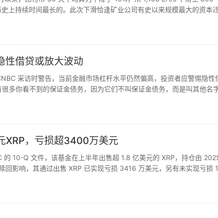
是该网络历史上持续时间最长的。此次下滑恰逢矿业公司有史以来规模最大的资本
…
隐性借贷或放大波动
n 在接受 CNBC 采访时警告，当前金融市场杠杆水平仍然偏高，投资者应警惕隐性
有很多你看不到的保证金债务，因为它们不叫保证金债务，而是叫其他名
行为包括通过一级经纪商、对冲基金、ETF …
元XRP，亏损超3400万美元
C 的 10-Q 文件，该基金在上半年出售超 1.8 亿美元的 XRP，持仓由 202
受份额赎回影响，其通过出售 XRP 已实现亏损 3416 万美元，另有未实现亏损 1