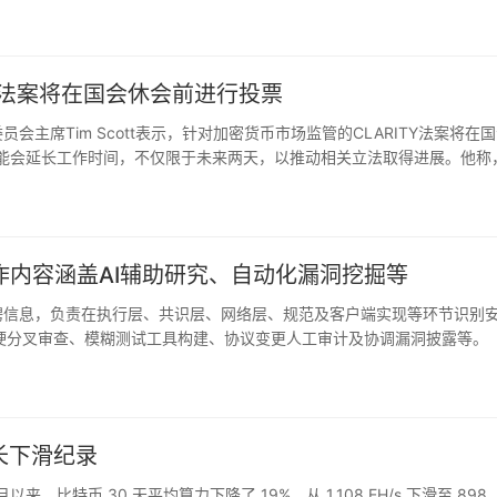
Y法案将在国会休会前进行投票
会主席Tim Scott表示，针对加密货币市场监管的CLARITY法案将在
可能会延长工作时间，不仅限于未来两天，以推动相关立法取得进展。他称
落地“符合美国利益”，并称“我们会完成这项工作。”…
内容涵盖AI辅助研究、自动化漏洞挖掘等
招聘信息，负责在执行层、共识层、网络层、规范及客户端实现等环节识别
、硬分叉审查、模糊测试工具构建、协议变更人工审计及协调漏洞披露等。
长下滑纪录
11 月以来，比特币 30 天平均算力下降了 19%，从 1,108 EH/s 下滑至 898