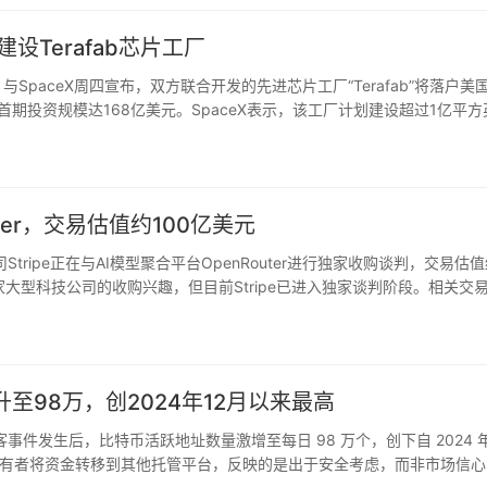
设Terafab芯片工厂
la）与SpaceX周四宣布，双方联合开发的先进芯片工厂“Terafab”将落户美
项目首期投资规模达168亿美元。SpaceX表示，该工厂计划建设超过1亿平
最大的半导体制造设施…
uter，交易估值约100亿美元
技公司Stripe正在与AI模型聚合平台OpenRouter进行独家收购谈判，交易估
到多家大型科技公司的收购兴趣，但目前Stripe已进入独家谈判阶段。相关交
2023…
升至98万，创2024年12月以来最高
ard 黑客事件发生后，比特币活跃地址数量激增至每日 98 万个，创下自 2024 年
有者将资金转移到其他托管平台，反映的是出于安全考虑，而非市场信心