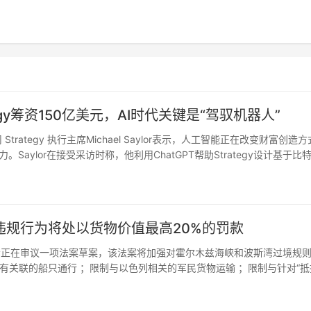
trategy筹资150亿美元，AI时代关键是“驾驭机器人”
rategy 执行主席Michael Saylor表示，人工智能正在改变财富创造
aylor在接受采访时称，他利用ChatGPT帮助Strategy设计基于比
约150亿美元资金…
规行为将处以货物价值最高20%的罚款
，伊朗议会正在审议一项法案草案，该法案将加强对霍尔木兹海峡和波斯湾过境规
有关联的船只通行 ；限制与以色列相关的军民货物运输 ；限制与针对“抵
的实体开放通航；对违规行为处以货物价值最高达20%的罚款…