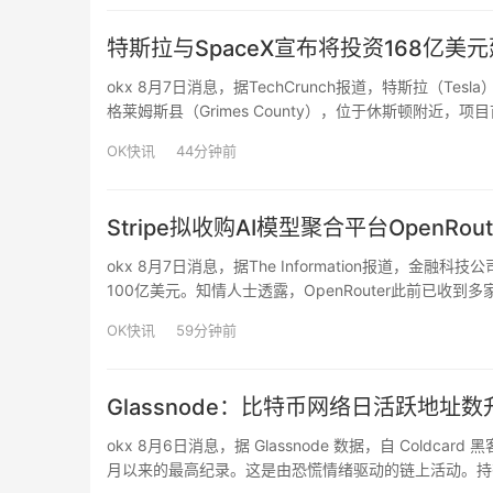
特斯拉与SpaceX宣布将投资168亿美元建
okx 8月7日消息，据TechCrunch报道，特斯拉（Tes
格莱姆斯县（Grimes County），位于休斯顿附近，
（约930万平方米）的制造空间，未来将成为全球规模
OK快讯
44分钟前
Stripe拟收购AI模型聚合平台OpenRo
okx 8月7日消息，据The Information报道，金融科
100亿美元。知情人士透露，OpenRouter此前已收
最终敲定，具体条款仍可能发生变化。OpenRouter成立于
OK快讯
59分钟前
Glassnode：比特币网络日活跃地址数
okx 8月6日消息，据 Glassnode 数据，自 Coldc
月以来的最高纪录。这是由恐慌情绪驱动的链上活动。持