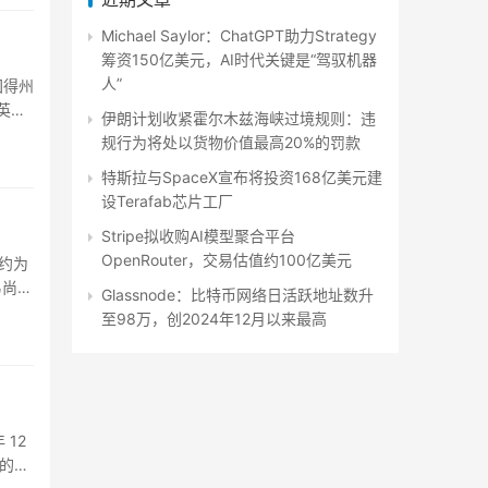
Michael Saylor：ChatGPT助力Strategy
筹资150亿美元，AI时代关键是“驾驭机器
人”
国得州
方英尺
伊朗计划收紧霍尔木兹海峡过境规则：违
规行为将处以货物价值最高20%的罚款
特斯拉与SpaceX宣布将投资168亿美元建
设Terafab芯片工厂
Stripe拟收购AI模型聚合平台
OpenRouter，交易估值约100亿美元
值约为
易尚未
Glassnode：比特币网络日活跃地址数升
至98万，创2024年12月以来最高
 12
的改