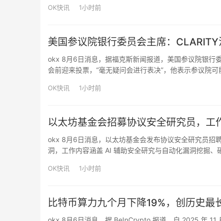
变。
OK快讯
1小时前
美国参议院银行委员会主席：CLARIT
okx 8月6日消息，据福克斯新闻报道，美国参议院银行委员
会前迎来投票，“毫无疑问会进行表决”，他表示参议院
和党内部正在就该法案形成共识，并认为推动加密监管框架
OK快讯
1小时前
以太坊基金会招募协议安全研究员，工作
okx 8月6日消息，以太坊基金会发布协议安全研究员
洞，工作内容涵盖 AI 辅助安全研究与自动化漏洞挖掘
OK快讯
1小时前
比特币算力九个月下降19%，创历史最
okx 8月6日消息，据 BeInCrypto 报道，自 2025 年 