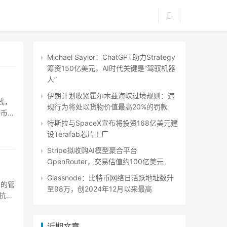
Michael Saylor：ChatGPT助力Strategy
筹资150亿美元，AI时代关键是“驾驭机器
人”
伊朗计划收紧霍尔木兹海峡过境规则：违
方式，
规行为将处以货物价值最高20%的罚款
特币的
特斯拉与SpaceX宣布将投资168亿美元建
设Terafab芯片工厂
Stripe拟收购AI模型聚合平台
OpenRouter，交易估值约100亿美元
Glassnode：比特币网络日活跃地址数升
则的管
至98万，创2024年12月以来最高
抗轴
近期文章