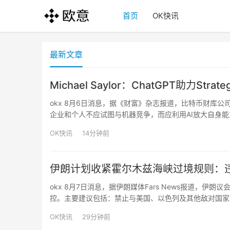
首页
OK快讯
最新文章
Michael Saylor：ChatGPT助力S
okx 8月6日消息，据《财富》杂志报道，比特币财库公司 St
企业和个人不应试图与机器竞争，而应利用AI放大自身能力。S
优先股融资方案，并最终推动公司通过IPO及相关融资筹集
OK快讯
14分钟前
伊朗计划收紧霍尔木兹海峡过境规则：违
okx 8月7日消息，据伊朗媒体Fars News报道
控。主要建议包括：禁止与美国、以色列及其他敌对国家
心”行动有关的船舶往来；拒绝向应向伊朗支付赔偿款项
OK快讯
29分钟前