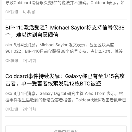
导致Coldcard设备永久变砖”的说法并不准确。Coldcard表示，如
果设备出现TRNG（真随机数生成器）故障，用户只需进行断电重
OK快讯
1小时前
启操作：完全移除所有电源后重新启动设备即可。该故障状态属于
易失性状态，不会写入设备闪存（Flash），系统会以“安全失败”
BIP-110激活受阻？Michael Saylor称支持信号仅38
（fail closed）方式处…
个，难以达到自愿阈值
okx 8月4日消息，Michael Saylor 发文表示，截至区块高度
961,022，BIP-110目前仅获得38个信号支持，占比2.70%，其设
定的55%自愿支持门槛“无法实现”。Michael Saylor称，在区块高
OK快讯
2小时前
度961,632之后，支持BIP-110的节点将拒绝未发出信号的区块。除
非主要矿工改变立场，否则比特币网络将继续正常运行，而BIP-1…
Coldcard事件持续发酵：Galaxy称已有至少15名攻
击者，单一受害者线索发现12枚BTC被盗
okx 8月4日消息，Galaxy Digital 研究主管 Alex Thorn 表示，根
据事件发生后收到的新增受害者报告，Coldcard漏洞攻击者数量已
至少达到15个。受害者提供的信息帮助研究团队发现了此前未被识
OK快讯
2小时前
别的攻击活动。由于该漏洞攻击方式不同于中心化交易所被盗事
件，攻击者之间的关联需要依靠链上分析和受害者反馈进行确认。
Alex Thorn 补充称…
点击查看更多