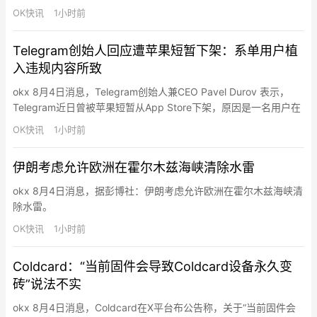
动链上美债市场持续扩张。数据显示，链上美国国债基金总市值已
OK快讯
1小时前
升至历史新高，达到162亿美元，较年初增长约77%。Kobeissi指
出，市场增长主要受到链上收益需求推动。越来越多用户将代币化
Telegram创始人回应遭苹果短暂下架：系单用户植
美债…
入违规内容所致
okx 8月4日消息，Telegram创始人兼CEO Pavel Durov 表示，
Telegram近日曾被苹果短暂从App Store下架，原因是一名用户在
公开群组中植入非法色情内容。该应用随后数小时内恢复上架。
OK快讯
1小时前
Durov称，攻击者利用技术漏洞，将经过AI修改的非法内容插入活
跃群组中的旧消息，通过编辑历史消息的方式隐藏内容，使普通群
伊朗考虑允许欧洲在霍尔木兹海峡清除水雷
成员难以及时发现和举报。…
okx 8月4日消息，据彭博社：伊朗考虑允许欧洲在霍尔木兹海峡清
除水雷。
OK快讯
1小时前
Coldcard：“当前固件会导致Coldcard设备永久变
砖”说法不实
okx 8月4日消息，Coldcard在X平台布公告称，关于“当前固件会