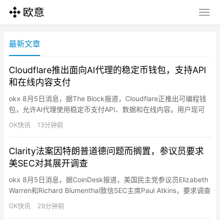
最新文章
Cloudflare推出面向AI代理的稳定币钱包，支持API
和在线内容支付
okx 8月5日消息，据The Block报道，Cloudflare正推出可编程钱
包，允许AI代理使用稳定币支付API、数据和在线内容。用户现可
申领Cloudflare Wallet唯一标识，充值和授权支付功能将于后续上
OK快讯
13分钟前
线。钱包分为账户钱包（个人和组织存入资金并控制支出）和虚拟
钱包（通过API密钥让代理代付）。所有者可设置限额、白名单和
Clarity法案因特朗普道德问题而搁置，参议员要求
单笔交易上限。钱包支持…
美SEC对其展开调查
okx 8月5日消息，据CoinDesk报道，美国民主党参议员Elizabeth
Warren和Richard Blumenthal致信SEC主席Paul Atkins，要求调查
特朗普的Meme币TRUMP，称近100万个加密钱包在该代币上线后
OK快讯
29分钟前
亏损约38亿美元，特朗普从该代币获利6.36亿美元，并质疑其通