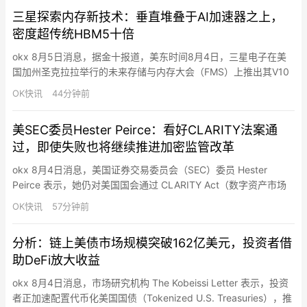
过“潜在欺诈性获利计划”获利。该信正值Clarity法…
三星探索内存新技术：垂直堆叠于AI加速器之上，
密度超传统HBM5十倍
okx 8月5日消息，据金十报道，美东时间8月4日，三星电子在美
国加州圣克拉拉举行的未来存储与内存大会（FMS）上推出其V10
Bonding V-NAND，即BV-NAND原型产品。该芯片拥有超过400
OK快讯
44分钟前
层结构，并采用全新的晶圆键合架构，以提高存储密度并增强性
能。三星表示，其BV-NAND技术较上一代V9 NAND将存储密度提
美SEC委员Hester Peirce：看好CLARITY法案通
高约58%，同时提升读取、写入以…
过，即使失败也将继续推进加密监管改革
okx 8月4日消息，美国证券交易委员会（SEC）委员 Hester
Peirce 表示，她仍对美国国会通过 CLARITY Act（数字资产市场
结构法案） 保持乐观。Peirce称，SEC将继续积极推进相关工作，
OK快讯
57分钟前
“无论法案是否通过，SEC都会努力推进。”她表示，即使CLARITY
Act未能落地，监管机构仍拥有较大空间推动数字资产监管框架建
分析：链上美债市场规模突破162亿美元，投资者借
设。 她表示：“…
助DeFi放大收益
okx 8月4日消息，市场研究机构 The Kobeissi Letter 表示，投资
者正加速配置代币化美国国债（Tokenized U.S. Treasuries），推