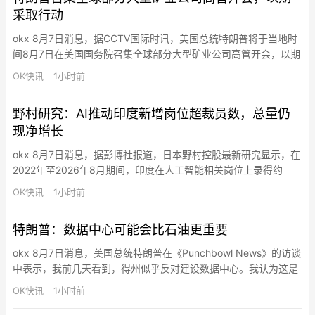
采取行动
okx 8月7日消息，据CCTV国际时讯，美国总统特朗普将于当地时
间8月7日在美国国务院召集全球部分大型矿业公司高管开会，以期
采取行动，“保障美国及盟友的关键矿产供应”。路透社的报道称，
OK快讯
1小时前
美国现正急需关键矿产来补充对伊朗战事期间耗损的武器库存。在
长达5个多月的对伊朗战争中，美军大量消耗了精确制导导弹与防
野村研究：AI推动印度新增岗位超裁员数，总量仍
空拦截弹。美国国防官员和议员均警告称，鉴于现有产能受限，
现净增长
补…
okx 8月7日消息，据彭博社报道，日本野村控股最新研究显示，在
2022年至2026年8月期间，印度在人工智能相关岗位上录得约
8.31万次招聘，而裁员及自然流失约3.19万次，AI带来的新增就业
OK快讯
1小时前
显著超过岗位减少。报告基于亚洲69个典型案例统计称，印度因体
量巨大，成为评估AI就业影响的“试验场”，多数裁员集中在被聊天
特朗普：数据中心可能会比石油更重要
机器人替代的客服与支持岗位，而新增岗位主要为…
okx 8月7日消息，美国总统特朗普在《Punchbowl News》的访谈
中表示，我前几天看到，得州似乎反对建设数据中心。我认为这是
一个错误。我并不是在表明立场——我只是觉得这是一个错误，因
OK快讯
1小时前
为还有其他社区希望建设数据中心。当一个社区愿意接纳数据中心
时，这意味着会有大量资金流入这个社区。 我并不觉得它们难看。