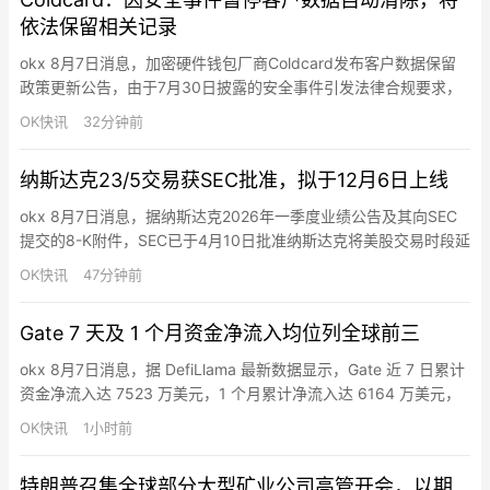
依法保留相关记录
okx 8月7日消息，加密硬件钱包厂商Coldcard发布客户数据保留
政策更新公告，由于7月30日披露的安全事件引发法律合规要求，
该公司已暂时暂停原有的客户数据自动清除机制。此前，Coldcard
OK快讯
32分钟前
的标准做法是在客户记录保存120天后自动清空，仅保留用户邮箱
地址和所在国家信息，同时允许客户在产品交付后随时申请提前删
纳斯达克23/5交易获SEC批准，拟于12月6日上线
除数据。Coldcard表示，因安全事件涉及正…
okx 8月7日消息，据纳斯达克2026年一季度业绩公告及其向SEC
提交的8-K附件，SEC已于4月10日批准纳斯达克将美股交易时段延
长至每周5天、每天23小时的规则变更。纳斯达克计划于2026年12
OK快讯
47分钟前
月6日启动23/5交易。新安排拟分为日间时段（美东时间4:00—
20:00）和夜间时段（21:00—次日4:00），20:00—21:00暂停一
Gate 7 天及 1 个月资金净流入均位列全球前三
小时。SEC批准…
okx 8月7日消息，据 DefiLlama 最新数据显示，Gate 近 7 日累计
资金净流入达 7523 万美元，1 个月累计净流入达 6164 万美元，
均排名全球前三。
OK快讯
1小时前
特朗普召集全球部分大型矿业公司高管开会，以期