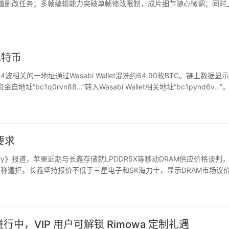
部增删改任务；多帧编辑能力突破单帧修改限制，成片细节随心微调；同时
素材与AI创作流程。
比特币
事件第4波相关的一地址通过Wasabi Wallet混洗约64.90枚BTC。链上数据显
自地址“bc1q0rvn88…”转入Wasabi Wallet相关地址“bc1pynd6v…”
要求
 Daily》报道，苹果近期与长鑫存储就LPDDR5X等移动DRAM供应价格谈判
据称遭拒。长鑫坚持报价不低于三星电子和SK海力士，显示DRAM市场议
苹果的要求，华为、小米等中国厂商通…
热进行中，VIP 用户可解锁 Rimowa 定制礼遇