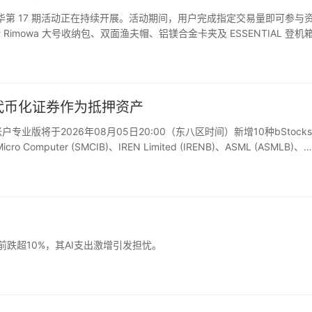
投嘉年华第 17 期活动正在持续开展。活动期间，用户完成指定交易量即可参与
imowa 大号收纳包、双面渔夫帽、铝镁合金卡夹及 ESSENTIAL 登机
值与生活品质的专属体验。…
ks代币化证券作为抵押资产
业版将于2026年08月05日20:00（东八区时间）新增10种bStock
 Micro Computer (SMCIB)、IREN Limited (IRENB)、ASML (ASMLB)、
O)盘前跌超10%，其AI支出激增引发担忧。