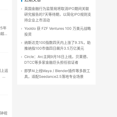
英国金融行为监管局将取消IPO期间关联
研究报告的7天等待期，以简化IPO规则支
持企业上市活动
25年
Yooldo 获 FZF Ventures 100 万美元战略
的超大
投资
纳斯达克100指数四天内上涨了9.3%，助
推纳指100市值四日飙升3.5万亿美元
Circle：Arc主网9月16日上线，贝莱德、
DTCC等多家金融巨头担任验证者
网上运
即梦AI上线Maya / Blender插件等多款工
、
具，适配Seedance2.5落地专业场景
分钟视