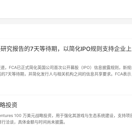
联研究报告的7天等待期，以简化IPO规则支持企业
网报道，FCA已正式简化英国公司首次公开募股（IPO）信息披露规则，新规
前的7天等待期，并简化发行人与相关机构之间的信息共享要求。FCA表示
公开市场，同时提升英国股票上市市场与全球市场的竞争力，并…
元战略投资
FZF Ventures 100 万美元战略投资，用于强化其游戏与生态系统建设，支持项
方进行洽谈，具体金额与时间尚未披露。