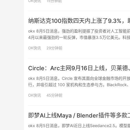
OK快讯
15分钟前
纳斯达克100指数四天内上涨了9.3%，
okx 8月5日消息，强劲的盈利提振了投资者对人工智能前
4月以来最强劲的一轮反弹，市值暴涨3.5万亿美元。
规模数据中心运营商均出现上涨。第二季度亮眼的业绩让
OK快讯
29分钟前
Circle：Arc主网9月16日上线，贝
okx 8月5日消息，Circle 宣布其面向全球金融市场的
行，并吸引超过 100 家机构和生态参与方。BlackRock、D
Mastercard、MoneyGram、SBI Group…
OK快讯
45分钟前
即梦AI上线Maya / Blender插件等
okx 8月5日消息，即梦AI近日上线Seedance2