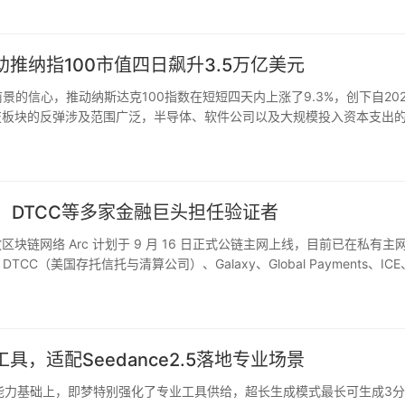
助推纳指100市值四日飙升3.5万亿美元
景的信心，推动纳斯达克100指数在短短四天内上涨了9.3%，创下自20
科技板块的反弹涉及范围广泛，半导体、软件公司以及大规模投入资本支出
投资者确信，巨额人工智能投资不仅将持续存在，而且已经开始…
莱德、DTCC等多家金融巨头担任验证者
开放区块链网络 Arc 计划于 9 月 16 日正式公链主网上线，目前已在私有主
TCC（美国存托信托与清算公司）、Galaxy、Global Payments、ICE
多款工具，适配Seedance2.5落地专业场景
.5。模型能力基础上，即梦特别强化了专业工具供给，超长生成模式最长可生成3