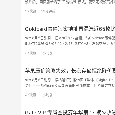
频片段；网页版新增了“智能编辑”模式，更适配视频局
了Maya/Blender插件功能，进一步连接三维资产、绿幕
OK快讯
59分钟前
Coldcard事件涉案地址再混洗近65枚
okx 8月5日消息，据MistTrack监测，与Coldcard
地址在2026-08-05 12:42:48（UTC+8）发起交易，将资金
OK快讯
1小时前
苹果压价策略失效，长鑫存储拒绝降价
okx 8月5日消息，据格隆汇引援韩国IT媒体《Digital
降低下一代iPhone及智能设备的制造成本，但降价要求
由终端厂商转向存储企业。长鑫存储之所以敢于直接拒绝
OK快讯
1小时前
Gate VIP 专属空投嘉年华第 17 期火