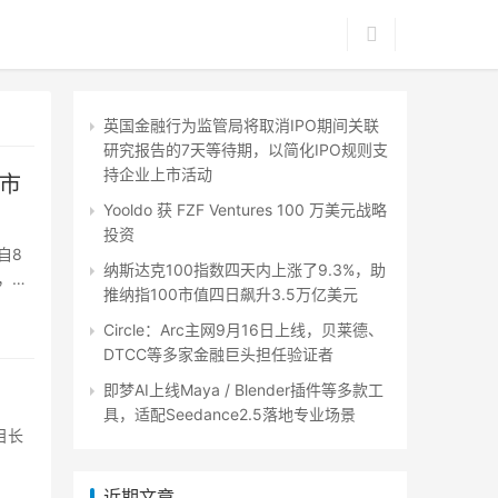
英国金融行为监管局将取消IPO期间关联
研究报告的7天等待期，以简化IPO规则支
持企业上市活动
上市
Yooldo 获 FZF Ventures 100 万美元战略
投资
自8
纳斯达克100指数四天内上涨了9.3%，助
，此
推纳指100市值四日飙升3.5万亿美元
Circle：Arc主网9月16日上线，贝莱德、
DTCC等多家金融巨头担任验证者
即梦AI上线Maya / Blender插件等多款工
具，适配Seedance2.5落地专业场景
目长
近期文章