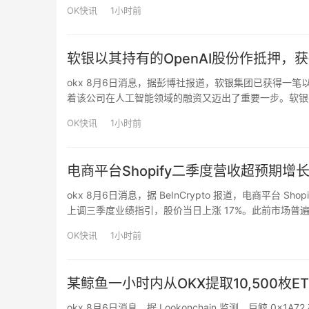
OK快讯
1小时前
软银以其持有的OpenAI股份作抵押，
okx 8月6日消息，据彭博社报道，软银集团已获得一笔以其
着该公司在人工智能领域的融资又迈出了重要一步。软银
穗证券美国有限公司、阿波罗全球融资有限公司和三井住
OK快讯
1小时前
电商平台Shopify二季度营收超预期增长
okx 8月6日消息，据 BeInCrypto 报道，电商平台 Sh
上调三季度业绩指引，股价当日上涨 17%。此前市场普遍担忧”V
电商系统，导致其商业模式遭…
OK快讯
1小时前
某鲸鱼一小时内从OKX提取10,500枚E
okx 8月6日消息，据 Lookonchain 监测，巨鲸 0x1A