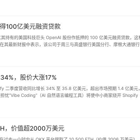
获得100亿美元融资贷款
持有的美国科技巨头 OpenAI 股份作抵押的 100 亿美元融资贷款，这
在其最新财报中表示，该公司于周三与高盛银行美国分行、摩根大通银行
友银行就这笔为期两年的贷款达成协议。软银补充说，这些金融…
34%，股价大涨17%
opify 二季度营收同比增长 34% 至 35.8 亿美元，超出市场预期 1.4 亿美
ibe Coding”（AI 自然语言编程工具）将使中小商家绕开 Shopify
TH，价值超2000万美元
72 在过去一小时内从 OKX 平台提取了 10,500 ETH（价值 2006 万美元）