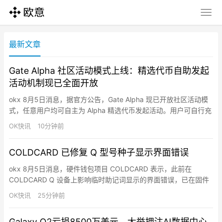
最新文章
Gate Alpha 社区活动模式上线：精选代币自助发起
活动机制现已全面开放
okx 8月5日消息，据官方公告，Gate Alpha 现已开放社区活动模
式，任意用户均可自主为 Alpha 精选代币发起活动。用户可自行充
值活动预算（最低 1,000 USDT 等值代币）、选择活动模式并提交
OK快讯
10分钟前
审核，审核通过后即可在 Gate Alpha 社区活动专区正式上线。目
前支持两种模式：先到先得交易赛和交易量阶梯分享活动。活动提
COLDCARD 已修复 Q 型号种子显示界面错误
交后 24 小时内完成…
okx 8月5日消息，硬件钱包项目 COLDCARD 表示，此前在
COLDCARD Q 设备上影响临时助记词显示的界面错误，已在固件
版本 1.3.4Q 中修复，该版本于 2025-09-30 发布。此前有用户在
OK快讯
25分钟前
使用骰子掷点功能生成种子时遇到提示信息异常，COLDCARD 官
方确认这是 UI display bug，而非种子生成逻辑问题，并已通过新
Galaxy Q2亏损8500万美元，大举押注AI数据中心