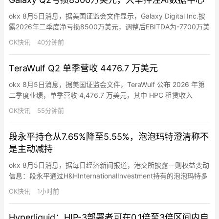
版固件消除…
okx 8月5日消息，据美国证监会文件显示，Galaxy Digital Inc.披
露2026年二季度净亏损8500万美元，调整后EBITDA为-7700万美
元，总权益约27亿美元，现金及稳定币约24.6亿美元。其Helios数
OK快讯
40分钟前
据中心一期在德州向CoreWeave交付133MW关键IT负载，预计自
三季度起单季租金收入约8000万美元，项目层面调整后EBITD…
TeraWulf Q2 单季营收 4476.7 万美元
okx 8月5日消息，据美国证监会文件，TeraWulf 公布 2026 年第
二季度业绩，单季营收 4,476.7 万美元，其中 HPC 租赁收入
3,193.2 万美元，占比约 71%。公司在纽约 Lake Mariner 已有
OK快讯
55分钟前
102 兆瓦创收 IT 容量上线，并在建 336 兆瓦，单位 IT 容量成本
维持在每兆瓦 800–1,000 万美元区间。Ter…
段永平持仓从7.65%降至5.55%，泡泡玛特澄清称不
是主动减持
okx 8月5日消息，据每日经济新闻报道，港交所披露一则权益变动
信息：段永平通过H&HInternationalInvestment持有的泡泡玛特多
头仓位，于7月30日从7.65%降至5.55%，下降2.1个百分点。泡泡
OK快讯
1小时前
玛特方面表示，本次持股比例下降并非二级市场直接抛售减持，而
是期权合约履约，按交易约定交付对应股份。一位资本市场分析人
Hyperliquid：HIP-3部署者可在0.1倍至3倍区间内自
士进一步解释，段…