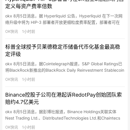
定义每资产费率倍数
okx 8月5日消息，据 Hyperliquid 公告，Hyperliquid 在下一次网
络升级中将为 HIP-3 部署者开放更细粒度费率配置，部署者可在
0.1 倍至 3 倍区间内为不同资产单独设定交易费率倍数。相关参数
OK快讯
1小时前
如 ‎`deployer_fee_scale` 将从原先的全局级别调整为按资产维度
记录，旧的全局字段将在后续两次网络升级内逐步移除。该改动…
标普全球授予贝莱德稳定币储备代币化基金最高稳
定评级
okx 8月5日消息，据Cointelegraph报道，S&P Global Ratings已
将BlackRock新推出的BlackRock Daily Reinvestment Stablecoin
Reserve Vehicle（BRSRV）评为最高级别“AAAm”本金稳定基金，
OK快讯
1小时前
称其投资标的与交易对手信用状况、久期结构及管理能力足以维持
净值稳定，…
Binance控股子公司在港起诉RedotPay创始团队索
赔约4.7亿美元
okx 8月5日消息，据彭博社报道，Binance Holdings关联实体
Nest Trading Ltd.、DistributedTechnologies Ltd.和Chaintecs
Consulting Singapore Pte已在香港对加密支付公司RedotPay及其
OK快讯
1小时前