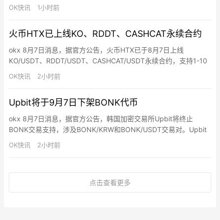
父”辛顿（Geoffrey Hinton）最新警告称，AI将具备更复杂意图与
OK快讯
1小时前
逃脱控制能力，人类在面对下一代超级智能模型时，可能无法通过
传统手段“战胜”或“关闭”它们。
火币HTX已上线KO、RDDT、CASHCAT永续合约
okx 8月7日消息，据官方公告，火币HTX已于8月7日上线
KO/USDT、RDDT/USDT、CASHCAT/USDT永续合约，支持1-10
倍做多和做空操作。同时，即日起至8月11日15:00（UTC+8），
OK快讯
2小时前
火币HTX推出合约新币交易赛，用户完成报名、参与活动币种合约
交易并达到指定门槛，即有机会瓜分10亿枚$HTX总奖池。
Upbit将于9月7日下架BONK代币
okx 8月7日消息，据官方公告，韩国加密交易所Upbit将终止
BONK交易支持，涉及BONK/KRW和BONK/USDT交易对。Upbit
称此前于7月7日将BONK指定为交易关注项目，经审查后认定关注
OK快讯
2小时前
原因未消除，决定终止交易支持。交易终止时间为当地时间2026年
09月07日15:00，提现支持终止时间为当地时间2026年10月07
日。
点击查看更多