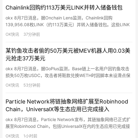
23万元人民币。
Chainlink回购约113万美元LINK并转入储备钱包
okx 8月7日消息，据Onchain Lens监测，Chainlink回购
139,956.08枚LINK（约113万美元）并转入储备钱包。这些LINK
通过Cowswap多笔兑换积累后归集。Chainlink储备钱包目前持有
OK快讯
37分钟前
535万枚LINK（约4390万美元），平均收购成本11.19美元。
某钓鱼攻击者偷的50万美元被MEV机器人用0.03美
元抢走37万美元
okx 8月7日消息，据GoPlus监测，Base链上一名用户因钓鱼攻击
损失50万枚USDC，攻击者将赃款兑换WETH时因脚本未设滑点保
护，路由至几乎无流动性的Uniswap V4 WETH/USDC池，导致50
OK快讯
53分钟前
万USDC仅兑换到67.9枚ETH（价值12.9万美元），其中37万美元
被MEV机器人赚走。该MEV机器人仅支付0.03枚USDC即抢跑该交
Particle Network将链抽象网络扩展至Robinhood
易，但为…
Chain，UniversalX等生态应用已完成接入
okx 8月7日消息，Particle Network宣布，其链抽象网络已正式扩
展至Robinhood Chain，包括UniversalX在内的生态应用已完成接
入。通过Particle Network的链抽象能力，用户无需手动跨链、兑
OK快讯
1小时前