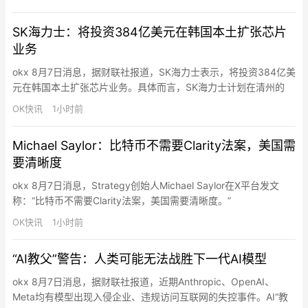
换Gas或迁移资产，即可直接使用任意链上的资产购买Robinhood
Chain上的链上资产，包括Meme、RWA等。在简化…
SK海力士：将投资384亿美元在韩国本土扩张芯片
业务
okx 8月7日消息，据财联社报道，SK海力士表示，将投资384亿美
元在韩国本土扩张芯片业务。具体而言，SK海力士计划在清州的
M17芯片厂投资19.1万亿韩元（134.7亿美元），投资将在2031年
OK快讯
1小时前
前完成；计划在龙仁投资35.2万亿韩元（约249 亿美元）用于第二
阶段芯片厂建设。龙仁工厂将生产HBM及其他下一代DRAM。
Michael Saylor：比特币不需要Clarity法案，美国需
要清晰度
okx 8月7日消息，Strategy创始人Michael Saylor在X平台发文
称：“比特币不需要Clarity法案，美国需要清晰度。”
OK快讯
1小时前
“AI教父”警告：人类可能无法战胜下一代AI模型
okx 8月7日消息，据财联社报道，近期Anthropic、OpenAI、
Meta均有模型出现入侵企业、违规访问互联网的失控事件。AI“教