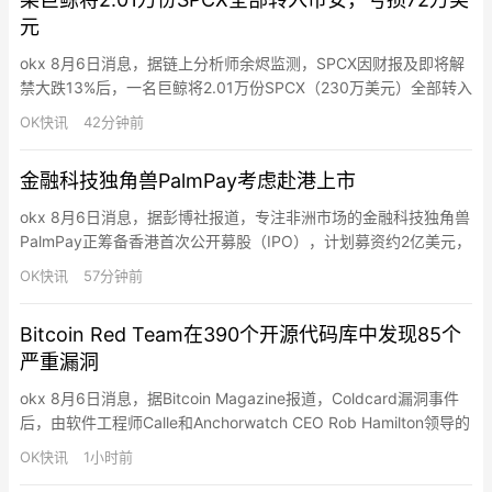
元
okx 8月6日消息，据链上分析师余烬监测，SPCX因财报及即将解
禁大跌13%后，一名巨鲸将2.01万份SPCX（230万美元）全部转入
Binance割肉，亏损72万美元（-24%）。该巨鲸在7月初以150美
OK快讯
42分钟前
元价格从Binance提出这些SPCX。
金融科技独角兽PalmPay考虑赴港上市
okx 8月6日消息，据彭博社报道，专注非洲市场的金融科技独角兽
PalmPay正筹备香港首次公开募股（IPO），计划募资约2亿美元，
投后估值超10亿美元，正式跻身独角兽行列。这一布局使其与尼日
OK快讯
57分钟前
利亚同业巨头OPay形成上市竞速格局（OPay正推进美股IPO）。
PalmPay成立于2019年，总部位于尼日利亚，是非洲本土头部数字
Bitcoin Red Team在390个开源代码库中发现85个
支付服务商，核心依托PalmPar…
严重漏洞
okx 8月6日消息，据Bitcoin Magazine报道，Coldcard漏洞事件
后，由软件工程师Calle和Anchorwatch CEO Rob Hamilton领导的
Bitcoin Red Team已获得资助，投入超4万美元AI代币对390多个
OK快讯
1小时前
开源代码库进行安全审计。截至最新更新，团队已在27.5小时内提