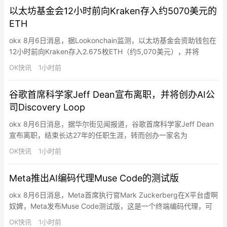
交4,962项发现，其中包括85项严重问题和…
以太坊基金会12小时前向Kraken存入约5070美元的
ETH
okx 8月6日消息，据Lookonchain监测，以太坊基金会资助钱包在
12小时前向Kraken存入2.675枚ETH（约5,070美元），并将
578.38枚ETH（约108万美元）转移至一个新的Gnosis Safe
OK快讯
1小时前
Proxy钱包。
谷歌首席科学家Jeff Dean宣布离职，并将创办AI公
司Discovery Loop
okx 8月6日消息，据华尔街见闻报道，谷歌首席科学家Jeff Dean
宣布离职，结束长达27年的任职生涯，转而创办一家名为
Discovery Loop的AI初创公司，专注于自动化科学研究流程。与他
OK快讯
1小时前
同行的还有三位谷歌资深科学家Oriol Vinyals、Quoc Le和Sanjay
Ghemawat，四人均在AI及计算机科学领域拥有里程碑式的成就。
Meta推出AI编码代理Muse Code的测试版
Alpha…
okx 8月6日消息，Meta首席执行官Mark Zuckerberg在X平台虚啊
奴婢，Meta发布Muse Code测试版，这是一个终端编码代理，可
处理大型代码库中的完整软件工程任务，包括规划变更、编写代码
OK快讯
1小时前