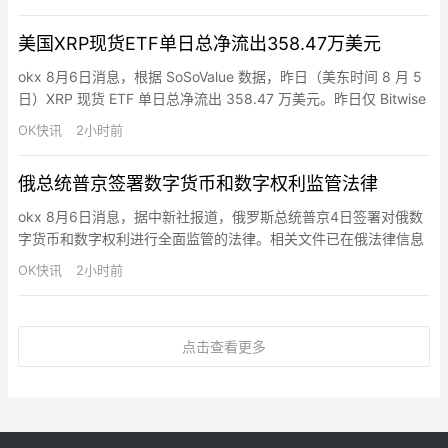
和验证结果。Muse Code由编码模型Muse Spark 1.2驱动，运行多
个后台代理，在测试中可同时为游戏构建六个功能且无冲突。审计
美国XRP现货ETF单日总净流出358.47万美元
功能记录每个模…
okx 8月6日消息，根据 SoSoValue 数据，昨日（美东时间 8 月 5
日）XRP 现货 ETF 单日总净流出 358.47 万美元。昨日仅 Bitwise
XRP ETF(XRP) 净流出，单日净流出 358.47 万美元，目前历史总
OK快讯
2小时前
净流入达 5.07 亿美元。截至发稿前，XRP 现货 ETF 总资产净值为
9.93 亿美元，XRP 净资产比率 …
俄总统普京签署数字货币和数字权利监管法律
okx 8月6日消息，据中新社报道，俄罗斯总统普京4日签署对俄数
字货币和数字权利进行全面监管的法律。相关文件已在俄法律信息
网站发布。该法律明确了加密货币兑换平台、数字资产托管机构和
OK快讯
2小时前
其他市场参与者的运营规则，规范了投资者购买加密货币的条件。
该法律规范了与数字货币和外国数字工具流通、核算、存储，以及
“挖矿”活动、数字权利的发行和流通相关的关系，同时规定了对发
点击查看更多
行数…