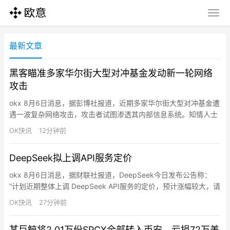
最新文章
黑客瞄准多家华尔街大型对冲基金发动新一轮网络
攻击
okx 8月6日消息，据彭博社报道，近期多家华尔街大型对冲基金遭
遇一波复杂网络攻击，攻击者试图渗透其内部信息系统。知情人士
透露，Point72资产管理公司已于周三告知投资者其受到攻击，初
OK快讯
12分钟前
步迹象显示客户信息未被盗取，公司仍在进一步审查中。
Millennium Management、Two Sigma Investments、Citadel 以
DeepSeek拟上调API服务定价
及多家私募股权公司…
okx 8月6日消息，据财联社报道，DeepSeek今日发布公告称：
“计划近期整体上调 DeepSeek API服务的定价，预计涨幅较大，请
合理安排您的使用。具体方案以正式通知为准。”
OK快讯
27分钟前
某巨鲸将2.01万份SPCX全部转入币安，亏损72万美