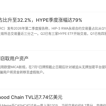
围绕一个目标形成共识：访问互联网，以解决它们被…
量占比升至32.2%，HYPE季度涨幅达79%
ective（HRC）发布2026年第二季度报告称，HIP-3 RWA永续合约交易量占比从Q
占该交易所总交易量近三分之一。Q2已有三家HYPE ETF开始交易，Q1已有四
构窃取用户资产
利用欧盟MiCA新规，在7月1日牌照截止日期后针对被迫从无牌加密平台提
骗用户将资金转移至虚假账户。
od Chain TVL达7.74亿美元
Chain上Meme币CASHCAT过去一周上涨120%，当前交易价约8.7美分，市值