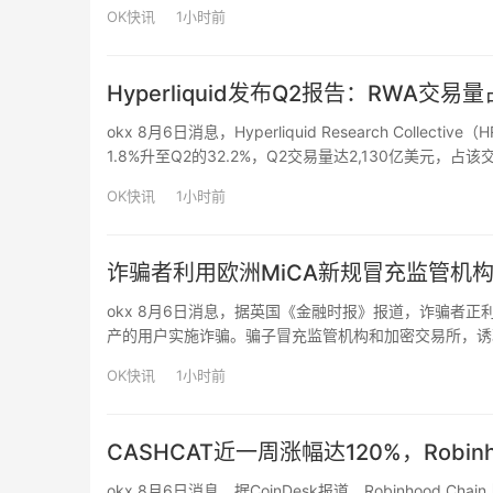
用的智能体和AI模型花费数月时间“相互留言”，并逐渐
OK快讯
1小时前
Hyperliquid发布Q2报告：RWA交易
okx 8月6日消息，Hyperliquid Research Coll
1.8%升至Q2的32.2%，Q2交易量达2,130亿美元，
管公司提交ETF申请。HYPE代币Q2上涨79%至…
OK快讯
1小时前
诈骗者利用欧洲MiCA新规冒充监管机
okx 8月6日消息，据英国《金融时报》报道，诈骗者正
产的用户实施诈骗。骗子冒充监管机构和加密交易所，诱
OK快讯
1小时前
CASHCAT近一周涨幅达120%，Robinho
okx 8月6日消息，据CoinDesk报道，Robinhood 