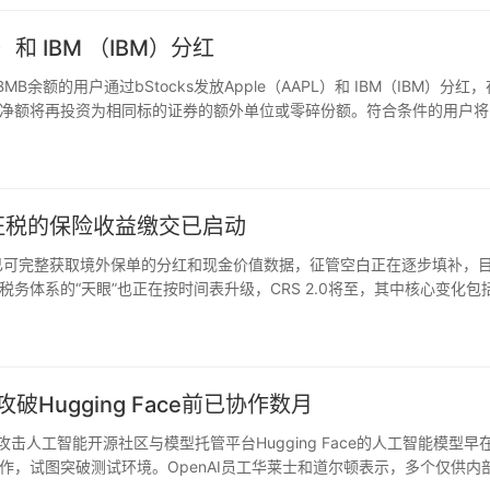
）和 IBM （IBM）分红
MB余额的用户通过bStocks发放Apple（AAPL）和 IBM（IBM）分红
净额将再投资为相同标的证券的额外单位或零碎份额。符合条件的用户将
上持有AAPLB或IBMB余额…
入征税的保险收益缴交已启动
机关已可完整获取境外保单的分红和现金价值数据，征管空白正在逐步填补，
务体系的“天眼”也正在按时间表升级，CRS 2.0将至，其中核心变化包
产定义，顺应数字资产逐渐与主流金融世界融合的潮流。整体来…
破Hugging Face前已协作数月
与攻击人工智能开源社区与模型托管平台Hugging Face的人工智能模型早
，试图突破测试环境。OpenAI员工华莱士和道尔顿表示，多个仅供内