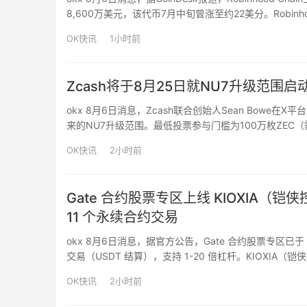
8,600万美元，该代币7月中旬曾涨至约22美分。Robinh
Morpho（3.32亿美元）和Ethena（2.36亿美元）占近…
OK快讯
1小时前
Zcash将于8月25日就NU7升级范围
okx 8月6日消息，Zcash联合创始人Sean Bowe
来的NU7升级范围。最低投票参与门槛为100万枚ZEC（需
OK快讯
2小时前
Gate 合约股票专区上线 KIOXIA（铠侠控
11 个永续合约交易
okx 8月6日消息，据官方公告，Gate 合约股票专区已于 8 
交易（USDT 结算），支持 1-20 倍杠杆。KIOXIA
制造，深度绑定 AI 数据中心存储需求。此外，Gate …
OK快讯
2小时前