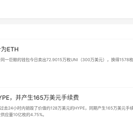
为ETH
属于同一巨鲸的钱包今日卖出72.9015万枚UNI（300万美元），换得1578
元HYPE，并产生165万美元手续费
liquid在过去24小时内销毁了价值约128万美元的HYPE，同期产生165万美元手
供应量10亿枚的4.75%。