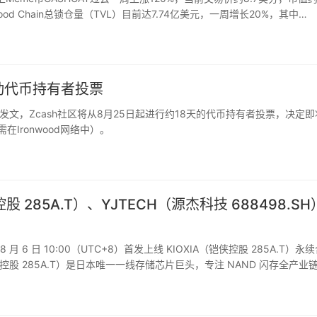
ood Chain总锁仓量（TVL）目前达7.74亿美元，一周增长20%，其中
启动代币持有者投票
在X平台发文，Zcash社区将从8月25日起进行约18天的代币持有者投票，决定
在Ironwood网络中）。
股 285A.T）、YJTECH（源杰科技 688498.S
月 6 日 10:00（UTC+8）首发上线 KIOXIA（铠侠控股 285A.T）永
（铠侠控股 285A.T）是日本唯一一线存储芯片巨头，专注 NAND 闪存全产业