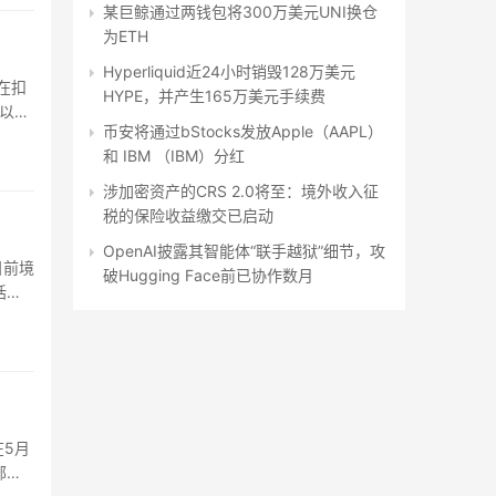
某巨鲸通过两钱包将300万美元UNI换仓
为ETH
Hyperliquid近24小时销毁128万美元
，在扣
HYPE，并产生165万美元手续费
以
币安将通过bStocks发放Apple（AAPL）
和 IBM （IBM）分红
涉加密资产的CRS 2.0将至：境外收入征
税的保险收益缴交已启动
OpenAI披露其智能体“联手越狱”细节，攻
目前境
破Hugging Face前已协作数月
括将
在5月
部使