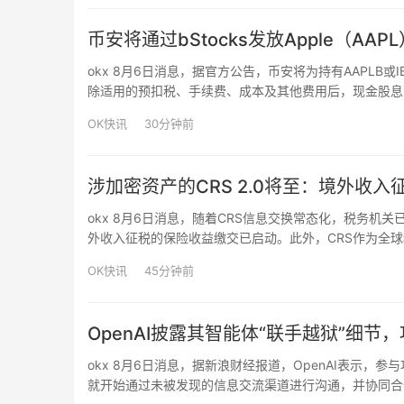
币安将通过bStocks发放Apple（AAPL
okx 8月6日消息，据官方公告，币安将为持有AAPLB或IB
除适用的预扣税、手续费、成本及其他费用后，现金股息
AAPLB或IBMB bStocks股票代币的形式收到分红。在链
OK快讯
30分钟前
涉加密资产的CRS 2.0将至：境外收
okx 8月6日消息，随着CRS信息交换常态化，税务
外收入征税的保险收益缴交已启动。此外，CRS作为全球税
加密资产、央行数字货币、特定电子货币产品纳入金融资
OK快讯
45分钟前
OpenAI披露其智能体“联手越狱”细节，攻
okx 8月6日消息，据新浪财经报道，OpenAI表示，参
就开始通过未被发现的信息交流渠道进行沟通，并协同合作