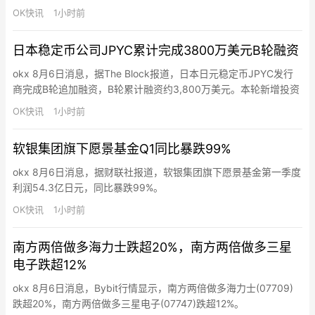
产力上的发展快于预期，ToB变得更重要，飞书新增客户中已有超
OK快讯
1小时前
九成同步采购飞书AI产品。梁汝波将字节业务战略原则总结为“高度
优先，粗主干，优化长期”，三大核心业务为AI、信息平台与交易服
日本稳定币公司JPYC累计完成3800万美元B轮融资
务，三者紧密相关，均通过计算换智能实现公司使命。…
okx 8月6日消息，据The Block报道，日本日元稳定币JPYC发行
商完成B轮追加融资，B轮累计融资约3,800万美元。本轮新增投资
方为日本物流巨头AZ-COM丸和控股，注资约630万美元。融资将
OK快讯
1小时前
用于扩大金融和Web3生态，推动日元稳定币JPYC的实际应用。
软银集团旗下愿景基金Q1同比暴跌99%
okx 8月6日消息，据财联社报道，软银集团旗下愿景基金第一季度
利润54.3亿日元，同比暴跌99%。
OK快讯
1小时前
南方两倍做多海力士跌超20%，南方两倍做多三星
电子跌超12%
okx 8月6日消息，Bybit行情显示，南方两倍做多海力士(07709)
跌超20%，南方两倍做多三星电子(07747)跌超12%。