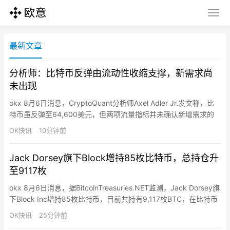
最新文章
分析师：比特币反弹由流动性收缩支撑，新需求尚
未出现
okx 8月6日消息，CryptoQuant分析师Axel Adler Jr.发文称，比
特币虽反弹至64,600美元，但两项流量指标并未确认新增需求的
涌入。需求/发行比率为-5.43，币龄净流量为-85,500枚BTC，两
OK快讯
10分钟前
者均从7月低点回升但仍处负值。需求/发行比率低于零意味着年轻
币量萎缩速度超过新发行量，已持续约五个月。币龄净流量为负表
Jack Dorsey旗下Block增持85枚比特币，总持仓升
示过去30天内有85…
至9117枚
okx 8月6日消息，据BitcoinTreasuries.NET监测，Jack Dorsey旗
下Block Inc增持85枚比特币，目前共持有9,117枚BTC，在比特币
持仓排名中位列第15位。
OK快讯
25分钟前