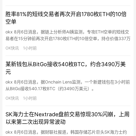
胜率81%的短线交易者再次开启1780枚ETH的10倍
空单
okx 8月6日消息，据链上分析师Ai姨监测，专攻ETH空单的短线交
易者在15分钟前再次开启1780枚ETH的10倍空单，持仓价值337万
美元，开仓价1895.1美元。其高频短线交易胜率81%。
OK快讯
1小时前
某新钱包从BitGo接收540枚BTC，约合3490万美
元
okx 8月6日消息，据Onchain Lens监测，一个新建钱包在3小时前
从BitGo接收540.17枚BTC（约3490万美元）。
OK快讯
1小时前
SK海力士在Nextrade盘前交易惊现30%闪崩，上周
以来第二次出现异常波动
okx 8月6日消息，据财联社报道，韩国存储芯片巨头SK海力士约