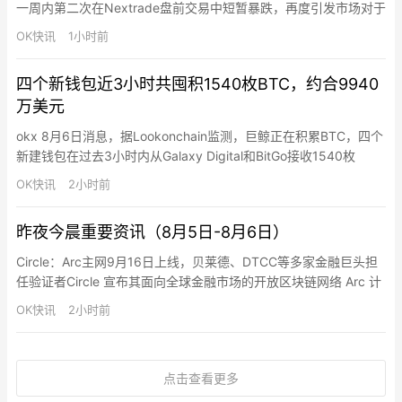
一周内第二次在Nextrade盘前交易中短暂暴跌，再度引发市场对于
韩国另类交易平台价格剧烈波动的质疑。当地时间周四上午8时，
OK快讯
1小时前
SK海力士在Nextrade以每股116.8万韩元成交11股，较前日收盘价
重挫30%，触及当日跌停限制。50分钟盘前交易时段结束时，跌幅
四个新钱包近3小时共囤积1540枚BTC，约合9940
收窄至约2%。当天上午在韩国交易所常…
万美元
okx 8月6日消息，据Lookonchain监测，巨鲸正在积累BTC，四个
新建钱包在过去3小时内从Galaxy Digital和BitGo接收1540枚
BTC（9940万美元）。
OK快讯
2小时前
昨夜今晨重要资讯（8月5日-8月6日）
Circle：Arc主网9月16日上线，贝莱德、DTCC等多家金融巨头担
任验证者Circle 宣布其面向全球金融市场的开放区块链网络 Arc 计
划于 9 月 16 日正式公链主网上线，目前已在私有主网上运行，并
OK快讯
2小时前
吸引超过 100 家机构和生态参与方。BlackRock、DTCC（美国存
托信托与清算公司）、Galaxy、Global Payments、ICE、M…
点击查看更多