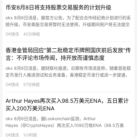
亿美元。其次为贝莱德（Blackrock）St…
币安8月8日将支持股票交易服务的计划升级
okx 8月6日消息，据官方公告，为了配合合作经纪商计划进行的系
统升级，币安美股交易将暂时无法使用，升级期间用户将无法提交
股票交易订单。系统升级时间为2026年08月08日18:50至2026年
OK快讯
42分钟前
08月08日22:00（东八区时间）。本次系统升级将安排在美股正常
交易时段以外进行，停机时间预计在上述时间范围内，但可能提前
香港金管局回应“第二批稳定币牌照国庆前后发放”传
完成或因需要开展额外工作而延长。系统升级完…
言：不评论市场传闻，持开放而谨慎态度
okx 8月6日消息，据财联社报道，近期有市场消息称，随着首批稳
定币发行人推进测试和业务准备，香港稳定币发行或进一步提速，
第二批稳定币发行人牌照或存在于国庆前后落地的可能性。针对上
OK快讯
57分钟前
述市场传闻，香港金管局发言人今日复函财联社记者称，不对市场
传闻做出评论，但对是否增发稳定币发行人牌照以及时间安排，金
Arthur Hayes再次买入98.5万美元ENA，五日累计
管局持开放而谨慎的态度，现阶段未有明确倾向。该发言人进一步
买入200万美元ENA
表示，…
okx 8月6日消息，据Lookonchain监测，Arthur
Hayes（@CryptoHayes）再次买入1090万枚ENA（98.5万美
元）。过去5天内其累计买入2264万枚ENA（200万美元）。
OK快讯
1小时前