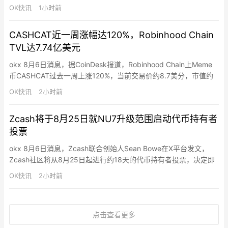
取资产的用户实施诈骗。骗子冒充监管机构和加密交易所，诱骗用
OK快讯
1小时前
户将资金转移至虚假账户。
CASHCAT近一周涨幅达120%，Robinhood Chain
TVL达7.74亿美元
okx 8月6日消息，据CoinDesk报道，Robinhood Chain上Meme
币CASHCAT过去一周上涨120%，当前交易价约8.7美分，市值约
8,600万美元，该代币7月中旬曾涨至约22美分。Robinhood
OK快讯
2小时前
Chain总锁仓量（TVL）目前达7.74亿美元，一周增长20%，其中
Morpho（3.32亿美元）和Ethena（2.36亿美元）占近…
Zcash将于8月25日就NU7升级范围启动代币持有者
投票
okx 8月6日消息，Zcash联合创始人Sean Bowe在X平台发文，
Zcash社区将从8月25日起进行约18天的代币持有者投票，决定即
将到来的NU7升级范围。最低投票参与门槛为100万枚ZEC（需在
OK快讯
2小时前
Ironwood网络中）。
点击查看更多