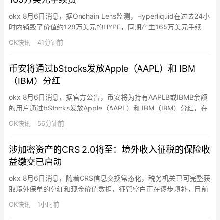
okx 8月6日消息，据Onchain Lens监测，Hyperliquid在过去24小
时内销毁了价值约128万美元的HYPE，同期产生165万美元手续
费。历史累计销毁4753万枚HYPE（约26.8亿美元），占最大供应
OK快讯
41分钟前
量10亿枚的4.75%。
币安将通过bStocks发放Apple（AAPL）和 IBM
（IBM）分红
okx 8月6日消息，据官方公告，币安将为持有AAPLB或IBMB余额
的用户通过bStocks发放Apple（AAPL）和 IBM（IBM）分红，在
扣除适用的预扣税、手续费、成本及其他费用后，现金股息净额将
OK快讯
56分钟前
再投资为相同标的证券的额外单位或零碎份额。符合条件的用户将
以AAPLB或IBMB bStocks股票代币的形式收到分红。在链上持有
涉加密资产的CRS 2.0将至：境外收入征税的保险收
AAPLB或IBMB余额…
益缴交已启动
okx 8月6日消息，随着CRS信息交换常态化，税务机关已可完整获
取境外保单的分红和现金价值数据，征管空白正在逐步填补，目前
境外收入征税的保险收益缴交已启动。此外，CRS作为全球税务体
OK快讯
1小时前
系的“天眼”也正在按时间表升级，CRS 2.0将至，其中核心变化包