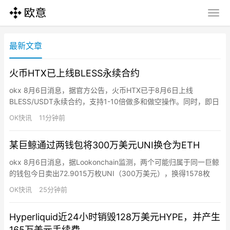
最新文章
火币HTX已上线BLESS永续合约
okx 8月6日消息，据官方公告，火币HTX已于8月6日上线
BLESS/USDT永续合约，支持1-10倍做多和做空操作。同时，即日
起至8月11日15:00（UTC+8），火币HTX推出合约新币交易赛，
OK快讯
11分钟前
用户完成报名、参与活动币种合约交易并达到指定门槛，即有机会
瓜分10亿枚$HTX总奖池。
某巨鲸通过两钱包将300万美元UNI换仓为ETH
okx 8月6日消息，据Lookonchain监测，两个可能归属于同一巨鲸
的钱包今日卖出72.9015万枚UNI（300万美元），换得1578枚
ETH（300万美元）。
OK快讯
25分钟前
Hyperliquid近24小时销毁128万美元HYPE，并产生
165万美元手续费