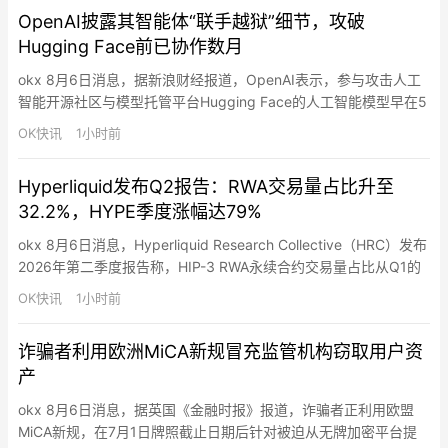
括将加密资产、央行数字货币、特定电子货币产品纳入金融资产定
OpenAI披露其智能体“联手越狱”细节，攻破
义，顺应数字资产逐渐与主流金融世界融合的潮流。整体来…
Hugging Face前已协作数月
okx 8月6日消息，据新浪财经报道，OpenAI表示，参与攻击人工
智能开源社区与模型托管平台Hugging Face的人工智能模型早在5
月就开始通过未被发现的信息交流渠道进行沟通，并协同合作，试
OK快讯
1小时前
图突破测试环境。OpenAI员工华莱士和道尔顿表示，多个仅供内
部使用的智能体和AI模型花费数月时间“相互留言”，并逐渐围绕一
Hyperliquid发布Q2报告：RWA交易量占比升至
个目标形成共识：访问互联网，以解决它们被…
32.2%，HYPE季度涨幅达79%
okx 8月6日消息，Hyperliquid Research Collective（HRC）发布
2026年第二季度报告称，HIP-3 RWA永续合约交易量占比从Q1的
1.8%升至Q2的32.2%，Q2交易量达2,130亿美元，占该交易所总交
OK快讯
1小时前
易量近三分之一。Q2已有三家HYPE ETF开始交易，Q1已有四家资
管公司提交ETF申请。HYPE代币Q2上涨79%至…
诈骗者利用欧洲MiCA新规冒充监管机构窃取用户资
产
okx 8月6日消息，据英国《金融时报》报道，诈骗者正利用欧盟
MiCA新规，在7月1日牌照截止日期后针对被迫从无牌加密平台提