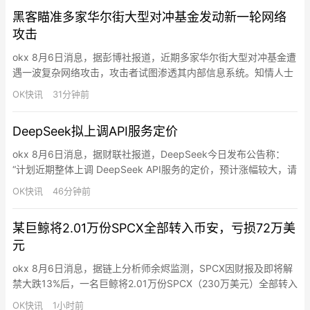
天。结论是进入前100并不保证具备长期的生存潜力。
黑客瞄准多家华尔街大型对冲基金发动新一轮网络
攻击
okx 8月6日消息，据彭博社报道，近期多家华尔街大型对冲基金遭
遇一波复杂网络攻击，攻击者试图渗透其内部信息系统。知情人士
透露，Point72资产管理公司已于周三告知投资者其受到攻击，初
OK快讯
31分钟前
步迹象显示客户信息未被盗取，公司仍在进一步审查中。
Millennium Management、Two Sigma Investments、Citadel 以
DeepSeek拟上调API服务定价
及多家私募股权公司…
okx 8月6日消息，据财联社报道，DeepSeek今日发布公告称：
“计划近期整体上调 DeepSeek API服务的定价，预计涨幅较大，请
合理安排您的使用。具体方案以正式通知为准。”
OK快讯
46分钟前
某巨鲸将2.01万份SPCX全部转入币安，亏损72万美
元
okx 8月6日消息，据链上分析师余烬监测，SPCX因财报及即将解
禁大跌13%后，一名巨鲸将2.01万份SPCX（230万美元）全部转入
Binance割肉，亏损72万美元（-24%）。该巨鲸在7月初以150美
OK快讯
1小时前