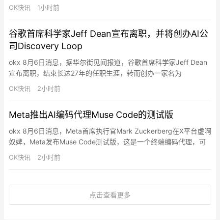
578.38枚ETH（约108万美元）转移至一个新的Gnosis Safe
OK快讯
1小时前
Proxy钱包。
谷歌首席科学家Jeff Dean宣布离职，并将创办AI公
司Discovery Loop
okx 8月6日消息，据华尔街见闻报道，谷歌首席科学家Jeff Dean
宣布离职，结束长达27年的任职生涯，转而创办一家名为
Discovery Loop的AI初创公司，专注于自动化科学研究流程。与他
OK快讯
2小时前
同行的还有三位谷歌资深科学家Oriol Vinyals、Quoc Le和Sanjay
Ghemawat，四人均在AI及计算机科学领域拥有里程碑式的成就。
Meta推出AI编码代理Muse Code的测试版
Alpha…
okx 8月6日消息，Meta首席执行官Mark Zuckerberg在X平台虚啊
奴婢，Meta发布Muse Code测试版，这是一个终端编码代理，可
处理大型代码库中的完整软件工程任务，包括规划变更、编写代码
OK快讯
2小时前
和验证结果。Muse Code由编码模型Muse Spark 1.2驱动，运行多
个后台代理，在测试中可同时为游戏构建六个功能且无冲突。审计
功能记录每个模…
点击查看更多