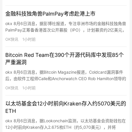
元价格从Binance提出这些SPCX。
金融科技独角兽PalmPay考虑赴港上市
okx 8月6日消息，据彭博社报道，专注非洲市场的金融科技独角兽
PalmPay正筹备香港首次公开募股（IPO），计划募资约2亿美元，
投后估值超10亿美元，正式跻身独角兽行列。这一布局使其与尼日
OK快讯
1小时前
利亚同业巨头OPay形成上市竞速格局（OPay正推进美股IPO）。
PalmPay成立于2019年，总部位于尼日利亚，是非洲本土头部数字
Bitcoin Red Team在390个开源代码库中发现85个
支付服务商，核心依托PalmPar…
严重漏洞
okx 8月6日消息，据Bitcoin Magazine报道，Coldcard漏洞事件
后，由软件工程师Calle和Anchorwatch CEO Rob Hamilton领导的
Bitcoin Red Team已获得资助，投入超4万美元AI代币对390多个
OK快讯
1小时前
开源代码库进行安全审计。截至最新更新，团队已在27.5小时内提
交4,962项发现，其中包括85项严重问题和…
以太坊基金会12小时前向Kraken存入约5070美元的
ETH
okx 8月6日消息，据Lookonchain监测，以太坊基金会资助钱包在
12小时前向Kraken存入2.675枚ETH（约5,070美元），并将