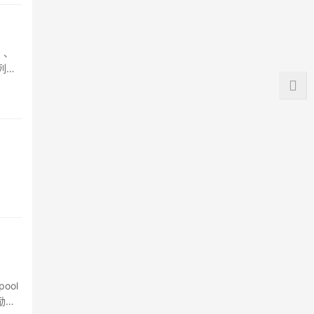
）、
列的
ool
奖励，