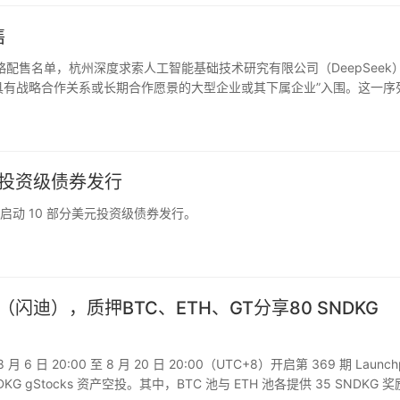
售
战略配售名单，杭州深度求索人工智能基础技术研究有限公司（DeepSeek
具有战略合作关系或长期合作愿景的大型企业或其下属企业”入围。这一序
南方电网产融控股集团有限公司、天翼资本控股有限公司。
美元投资级债券发行
t 启动 10 部分美元投资级债券发行。
DKG（闪迪），质押BTC、ETH、GT分享80 SNDKG
 6 日 20:00 至 8 月 20 日 20:00（UTC+8）开启第 369 期 Launchp
KG gStocks 资产空投。其中，BTC 池与 ETH 池各提供 35 SNDKG 