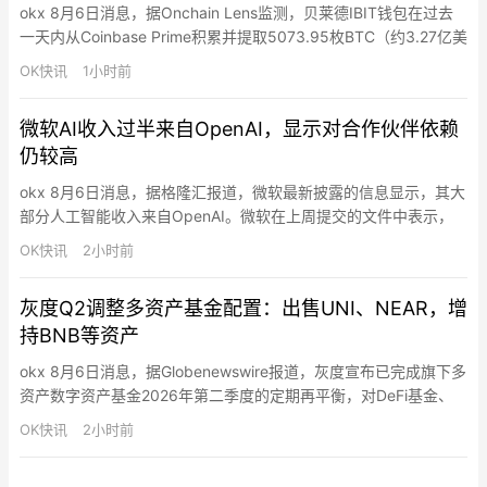
okx 8月6日消息，据Onchain Lens监测，贝莱德IBIT钱包在过去
一天内从Coinbase Prime积累并提取5073.95枚BTC（约3.27亿美
元）。
OK快讯
1小时前
微软AI收入过半来自OpenAI，显示对合作伙伴依赖
仍较高
okx 8月6日消息，据格隆汇报道，微软最新披露的信息显示，其大
部分人工智能收入来自OpenAI。微软在上周提交的文件中表示，
在截至6月结束的财年，微软从OpenAI获得的销售额达到241亿美
OK快讯
2小时前
元。微软CEO纳德拉此前表示，截至3月季度末，公司按全年计算
的AI业务收入规模有望达到370亿美元。这一披露表明，OpenAI在
灰度Q2调整多资产基金配置：出售UNI、NEAR，增
2026财年的收入达到241亿美元，贡献…
持BNB等资产
okx 8月6日消息，据Globenewswire报道，灰度宣布已完成旗下多
资产数字资产基金2026年第二季度的定期再平衡，对DeFi基金、
智能合约基金和去中心化AI基金的资产权重进行调整，包括：1、
OK快讯
2小时前
DeFi基金DEFG Fund出售Uniswap（UNI）并将所得资金按照现有
基金成分权重重新配置。截至8月3日DEFG Fund持仓包括：UNI