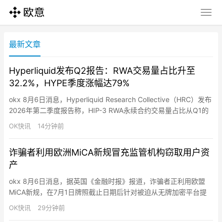
最新文章
Hyperliquid发布Q2报告：RWA交易量占比升至
32.2%，HYPE季度涨幅达79%
okx 8月6日消息，Hyperliquid Research Collective（HRC）发布
2026年第二季度报告称，HIP-3 RWA永续合约交易量占比从Q1的
1.8%升至Q2的32.2%，Q2交易量达2,130亿美元，占该交易所总交
OK快讯
14分钟前
易量近三分之一。Q2已有三家HYPE ETF开始交易，Q1已有四家资
管公司提交ETF申请。HYPE代币Q2上涨79%至…
诈骗者利用欧洲MiCA新规冒充监管机构窃取用户资
产
okx 8月6日消息，据英国《金融时报》报道，诈骗者正利用欧盟
MiCA新规，在7月1日牌照截止日期后针对被迫从无牌加密平台提
取资产的用户实施诈骗。骗子冒充监管机构和加密交易所，诱骗用
OK快讯
29分钟前
户将资金转移至虚假账户。