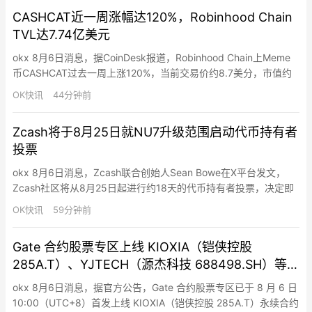
CASHCAT近一周涨幅达120%，Robinhood Chain
TVL达7.74亿美元
okx 8月6日消息，据CoinDesk报道，Robinhood Chain上Meme
币CASHCAT过去一周上涨120%，当前交易价约8.7美分，市值约
8,600万美元，该代币7月中旬曾涨至约22美分。Robinhood
OK快讯
44分钟前
Chain总锁仓量（TVL）目前达7.74亿美元，一周增长20%，其中
Morpho（3.32亿美元）和Ethena（2.36亿美元）占近…
Zcash将于8月25日就NU7升级范围启动代币持有者
投票
okx 8月6日消息，Zcash联合创始人Sean Bowe在X平台发文，
Zcash社区将从8月25日起进行约18天的代币持有者投票，决定即
将到来的NU7升级范围。最低投票参与门槛为100万枚ZEC（需在
OK快讯
59分钟前
Ironwood网络中）。
Gate 合约股票专区上线 KIOXIA（铠侠控股
285A.T）、YJTECH（源杰科技 688498.SH）等
11 个永续合约交易
okx 8月6日消息，据官方公告，Gate 合约股票专区已于 8 月 6 日
10:00（UTC+8）首发上线 KIOXIA（铠侠控股 285A.T）永续合约