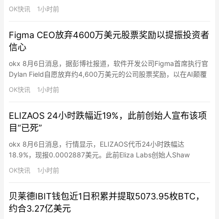
交易（USDT 结算），支持 1-20 倍杠杆。KIOXIA（铠侠控股
OK快讯
1小时前
285A.T）是日本唯一一线存储芯片巨头，专注 NAND 闪存全产业
链研发制造，深度绑定 AI 数据中心存储需求。此外，Gate …
Figma CEO放弃4600万美元股票奖励以提振投资者
信心
okx 8月6日消息，据彭博社报道，软件开发公司Figma首席执行官
Dylan Field自愿放弃约4,600万美元的公司股票奖励，以在AI颠覆
担忧中重振投资者信心。Field原定于7月1日获得约240万股B类股
OK快讯
1小时前
票，放弃后未获任何替代奖励。Figma股价从IPO后高点122美元下
跌约77%，周三收于28.15美元。Figma二季度营收和利润超分析师
ELIZAOS 24小时跌幅近19%，此前创始人宣布该项
预期，但股…
目“已死”
okx 8月6日消息，行情显示，ELIZAOS代币24小时跌幅达
18.9%，现报0.0002887美元。此前Eliza Labs创始人Shaw
Walters昨日宣布ai16z/ElizaOS代币“已死”，相关基金会正逐步解
OK快讯
1小时前
散。
贝莱德IBIT钱包近1日积累并提取5073.95枚BTC，
约合3.27亿美元