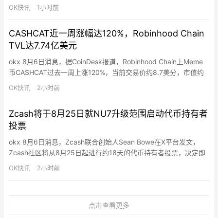
取资产的用户实施诈骗。骗子冒充监管机构和加密交易所，诱骗用
OK快讯
1小时前
户将资金转移至虚假账户。
CASHCAT近一周涨幅达120%，Robinhood Chain
TVL达7.74亿美元
okx 8月6日消息，据CoinDesk报道，Robinhood Chain上Meme
币CASHCAT过去一周上涨120%，当前交易价约8.7美分，市值约
8,600万美元，该代币7月中旬曾涨至约22美分。Robinhood
OK快讯
2小时前
Chain总锁仓量（TVL）目前达7.74亿美元，一周增长20%，其中
Morpho（3.32亿美元）和Ethena（2.36亿美元）占近…
Zcash将于8月25日就NU7升级范围启动代币持有者
投票
okx 8月6日消息，Zcash联合创始人Sean Bowe在X平台发文，
Zcash社区将从8月25日起进行约18天的代币持有者投票，决定即
将到来的NU7升级范围。最低投票参与门槛为100万枚ZEC（需在
OK快讯
2小时前
Ironwood网络中）。
点击查看更多