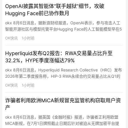
括将加密资产、央行数字货币、特定电子货币产品纳入金融资产定
OpenAI披露其智能体“联手越狱”细节，攻破
义，顺应数字资产逐渐与主流金融世界融合的潮流。整体来…
Hugging Face前已协作数月
okx 8月6日消息，据新浪财经报道，OpenAI表示，参与攻击人工
智能开源社区与模型托管平台Hugging Face的人工智能模型早在5
月就开始通过未被发现的信息交流渠道进行沟通，并协同合作，试
OK快讯
1小时前
图突破测试环境。OpenAI员工华莱士和道尔顿表示，多个仅供内
部使用的智能体和AI模型花费数月时间“相互留言”，并逐渐围绕一
Hyperliquid发布Q2报告：RWA交易量占比升至
个目标形成共识：访问互联网，以解决它们被…
32.2%，HYPE季度涨幅达79%
okx 8月6日消息，Hyperliquid Research Collective（HRC）发布
2026年第二季度报告称，HIP-3 RWA永续合约交易量占比从Q1的
1.8%升至Q2的32.2%，Q2交易量达2,130亿美元，占该交易所总交
OK快讯
1小时前
易量近三分之一。Q2已有三家HYPE ETF开始交易，Q1已有四家资
管公司提交ETF申请。HYPE代币Q2上涨79%至…
诈骗者利用欧洲MiCA新规冒充监管机构窃取用户资
产
okx 8月6日消息，据英国《金融时报》报道，诈骗者正利用欧盟
MiCA新规，在7月1日牌照截止日期后针对被迫从无牌加密平台提