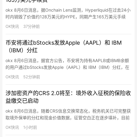
okx 8月6日消息，据Onchain Lens监测，Hyperliquid在过去24小
时内销毁了价值约128万美元的HYPE，同期产生165万美元手续
费。历史累计销毁4753万枚HYPE（约26.8亿美元），占最大供应
OK快讯
37分钟前
量10亿枚的4.75%。
币安将通过bStocks发放Apple（AAPL）和 IBM
（IBM）分红
okx 8月6日消息，据官方公告，币安将为持有AAPLB或IBMB余额
的用户通过bStocks发放Apple（AAPL）和 IBM（IBM）分红，在
扣除适用的预扣税、手续费、成本及其他费用后，现金股息净额将
OK快讯
52分钟前
再投资为相同标的证券的额外单位或零碎份额。符合条件的用户将
以AAPLB或IBMB bStocks股票代币的形式收到分红。在链上持有
涉加密资产的CRS 2.0将至：境外收入征税的保险收
AAPLB或IBMB余额…
益缴交已启动
okx 8月6日消息，随着CRS信息交换常态化，税务机关已可完整获
取境外保单的分红和现金价值数据，征管空白正在逐步填补，目前
境外收入征税的保险收益缴交已启动。此外，CRS作为全球税务体
OK快讯
1小时前
系的“天眼”也正在按时间表升级，CRS 2.0将至，其中核心变化包