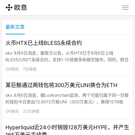
最新文章
火币HTX已上线BLESS永续合约
okx 8月6日消息，据官方公告，火币HTX已于8月6日上线
BLESS/USDT永续合约，支持1-10倍做多和做空操作。同时，即日
起至8月11日15:00（UTC+8），火币HTX推出合约新币交易赛，
OK快讯
7分钟前
用户完成报名、参与活动币种合约交易并达到指定门槛，即有机会
瓜分10亿枚$HTX总奖池。
某巨鲸通过两钱包将300万美元UNI换仓为ETH
okx 8月6日消息，据Lookonchain监测，两个可能归属于同一巨鲸
的钱包今日卖出72.9015万枚UNI（300万美元），换得1578枚
ETH（300万美元）。
OK快讯
22分钟前
Hyperliquid近24小时销毁128万美元HYPE，并产生
165万美元手续费