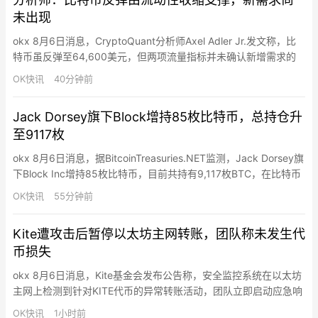
与数据高管，前…
未出现
okx 8月6日消息，CryptoQuant分析师Axel Adler Jr.发文称，比
特币虽反弹至64,600美元，但两项流量指标并未确认新增需求的
涌入。需求/发行比率为-5.43，币龄净流量为-85,500枚BTC，两
OK快讯
40分钟前
者均从7月低点回升但仍处负值。需求/发行比率低于零意味着年轻
币量萎缩速度超过新发行量，已持续约五个月。币龄净流量为负表
Jack Dorsey旗下Block增持85枚比特币，总持仓升
示过去30天内有85…
至9117枚
okx 8月6日消息，据BitcoinTreasuries.NET监测，Jack Dorsey旗
下Block Inc增持85枚比特币，目前共持有9,117枚BTC，在比特币
持仓排名中位列第15位。
OK快讯
55分钟前
Kite遭攻击后暂停以太坊主网转账，团队称未发生代
币损失
okx 8月6日消息，Kite基金会发布公告称，安全监控系统在以太坊
主网上检测到针对KITE代币的异常转账活动，团队立即启动应急响
应，暂停了以太坊主网上所有KITE代币转账及跨链桥接功能。受影
OK快讯
1小时前