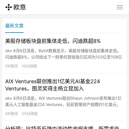
最新文章
美股存储板块盘前集体走低，闪迪跌超8%
okx 8月6日消息，Bybit数据显示，美股存储板块盘前集体走低。
闪迪跌超8%，公司给出下一财季的营收指引区间为103亿至108亿
美元，不及市场预期。西部数据跌近12%，SK海力士跌近6%，美
OK快讯
10分钟前
光科技跌近3%。
AIX Ventures联创推出1亿美元AI基金224
Ventures，图灵奖得主杨立昆加入
okx 8月6日消息，AIX Ventures联创Shaun Johnson宣布推出1亿
美元人工智能基金224 Ventures，目前管理资产规模约1亿美元，
计划向AI原生团队投入100万至500万美元，投资方向涵盖AI应
OK快讯
25分钟前
用、机器人、基础设施及核心智能领域，该基金拥有244名LP，大
多数来自AI行业，包括研究人员、产品和工程负责人，以及企业AI
分析师：比特币反弹由流动性收缩支撑，新需求尚