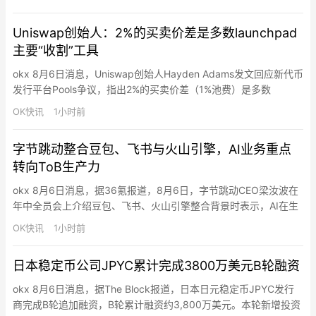
响代币已被冻结，无法移动，也不会进入二级市场。基金会表示，
该事件完全局限于以太坊主网，没有代币丢失，所有受影响代币自
Uniswap创始人：2%的买卖价差是多数launchpad
始至终未发生移动。调查仍在进行中，基金会将采取进一步…
主要“收割”工具
okx 8月6日消息，Uniswap创始人Hayden Adams发文回应新代币
发行平台Pools争议，指出2%的买卖价差（1%池费）是多数
launchpad的主要“收割”方式，并称Uniswap押注的是优质技术和
OK快讯
1小时前
公平竞争环境，而非高抽成平台。他认为2%价差的池子在代币规模
扩大后将变得无用，造成流动性浪费，而0.25%费用池即使规模扩
字节跳动整合豆包、飞书与火山引擎，AI业务重点
大仍能良好运作，且自动复…
转向ToB生产力
okx 8月6日消息，据36氪报道，8月6日，字节跳动CEO梁汝波在
年中全员会上介绍豆包、飞书、火山引擎整合背景时表示，AI在生
产力上的发展快于预期，ToB变得更重要，飞书新增客户中已有超
OK快讯
1小时前
九成同步采购飞书AI产品。梁汝波将字节业务战略原则总结为“高度
优先，粗主干，优化长期”，三大核心业务为AI、信息平台与交易服
日本稳定币公司JPYC累计完成3800万美元B轮融资
务，三者紧密相关，均通过计算换智能实现公司使命。…
okx 8月6日消息，据The Block报道，日本日元稳定币JPYC发行
商完成B轮追加融资，B轮累计融资约3,800万美元。本轮新增投资