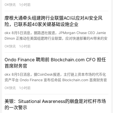
5% 升至约 12%。截至目前，SPCX 报约 112.67 美元，日内跌
OK快讯
1小时前
10.10%，较 135 美元 IPO 发行价低约 16.5%。
摩根大通牵头组建跨行业联盟ACI以应对AI安全风
险，已联系超40家关键基础设施企业
okx 8月5日消息，据路透社报道，JPMorgan Chase CEO Jamie
Dimon 正推动在美国组建跨行业联盟，应对快速部署的AI带来的安
全风险。该联盟将在现有“Alliance for Critical Infrastructure”
OK快讯
1小时前
（ACI，关键基础设施联盟）基础上扩展，重点围绕AI使用场景、
潜在风险和所需安全措施开展信息共享，并与特朗普政…
Ondo Finance 聘用前 Blockchain.com CFO 担任
首席财务官
okx 8月5日消息，据CoinDesk报道，主打链上资本市场的代币化
资产平台 Ondo Finance 宣布任命前 Blockchain.com 首席财务官
Adam Schlisman 为公司 CFO。Schlisman 此前担任全球宏观对冲
OK快讯
1小时前
基金 Monashee Investment Management 的 CFO，更早前在
Blockchain.c…
美银：Situational Awareness的崩盘是对杠杆市场
的一次警示