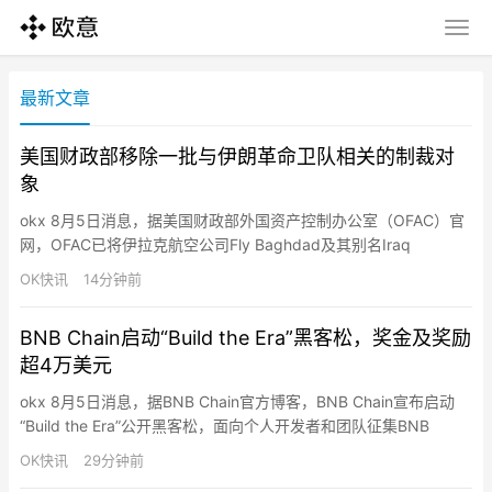
最新文章
美国财政部移除一批与伊朗革命卫队相关的制裁对
象
okx 8月5日消息，据美国财政部外国资产控制办公室（OFAC）官
网，OFAC已将伊拉克航空公司Fly Baghdad及其别名Iraq
Express，以及两架由该公司运营的波音737飞机从特别指定国民
OK快讯
14分钟前
和被封锁人员（SDN）名单中删除，并更新关联人员Basheer
Abdulkadhim Alwan al-Shabbani的制裁信息。上述对象此前因与
BNB Chain启动“Build the Era”黑客松，奖金及奖励
伊朗伊斯…
超4万美元
okx 8月5日消息，据BNB Chain官方博客，BNB Chain宣布启动
“Build the Era”公开黑客松，面向个人开发者和团队征集BNB
Smart Chain上的AI Agent交易平台方案。获胜项目有机会成为
OK快讯
29分钟前
BNB Agent Studio官方采用的交易平台，并以独立品牌和产品形式