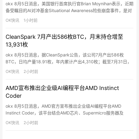
okx 8月5日消息，美国银行首席执行官Brian Moynihan表示，近期
备受瞩目的AI对冲基金Situational Awareness险些崩盘事件，是对
目前由高估值和借贷资金驱动的金融市场的一记警告。上周，由
OK快讯
1小时前
OpenAI前员工Leopold Aschenbrenner创建的该基金因AI投资押
注失利，被迫将其大部分公开股票持仓低价抛售给Citadel。…
CleanSpark 7月产出586枚BTC，月末持仓增至
13,931枚
okx 8月5日消息，据CleanSpark公告，该公司7月产出586枚
BTC，日均产量18.91枚，年内累计产出4,310枚；截至7月31日，
其比特币持仓为13,931枚，其中4,070枚为与衍生品交易相关的抵
OK快讯
2小时前
押品或应收款。运营方面，CleanSpark 7月运营算力为50 EH/s，
平均运营算力38.6 EH/s，已部署矿机230,507台，利用电力80…
AMD宣布推出企业级AI编程平台AMD Instinct
Coder
okx 8月5日消息，AMD官方宣布推出企业级AI编程平台AMD
Instinct Coder，该平台结合AMD芯片、Supermicro服务器及
Spectro Cloud软件，旨在帮助企业在本地部署AI编码助手，降低
OK快讯
2小时前
云端AI模型使用成本并保护代码及数据安全。AMD表示，Instinct
Coder是一套“开箱即用”的端到端AI开发平台，整合了AMD EPY…