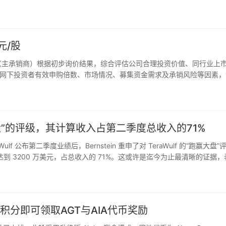
元/股
人（主承销商）根据初步询价结果，综合评估公司合理投资价值、同行业上
网下投资者有效申购倍数、市场情况、募集资金需求及承销风险等因素，
计投标询价。投资者请按此价格在2026年8月10日（T日）进行…
大盘”的评级，其计算收入占第二季度总收入的71%
Wulf 公布第二季度业绩后，Bernstein 重申了对 TeraWulf 的“跑赢大盘”
到 3200 万美元，占总收入的 71%。这或许是迄今为止最清晰的证据，
效。
5积分即可领取AGT与AIA代币奖励