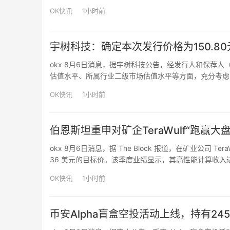
OK快讯
1小时前
宇树科技：确定本次发行价格为150.80
okx 8月6日消息，据宇树科技公告，经发行人和保荐
估值水平、所属行业二级市场估值水平等方面，充分考虑
确定本次发行价格为150.80元/股，网下发行不再进行累
OK快讯
1小时前
伯恩斯坦重申对矿企TeraWulf“跑赢
okx 8月6日消息，据 The Block 报道，在矿业公司 Tera
36 美元的目标价。该季度业绩显示，其高性能计算收入达
该公司从比特币挖矿向人工智能基础设施的转型已初见成
OK快讯
1小时前
币安Alpha盲盒空投活动上线，持有24