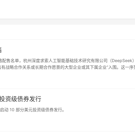
售
战略配售名单，杭州深度求索人工智能基础技术研究有限公司（DeepSeek
具有战略合作关系或长期合作愿景的大型企业或其下属企业”入围。这一序
南方电网产融控股集团有限公司、天翼资本控股有限公司。
美元投资级债券发行
t 启动 10 部分美元投资级债券发行。