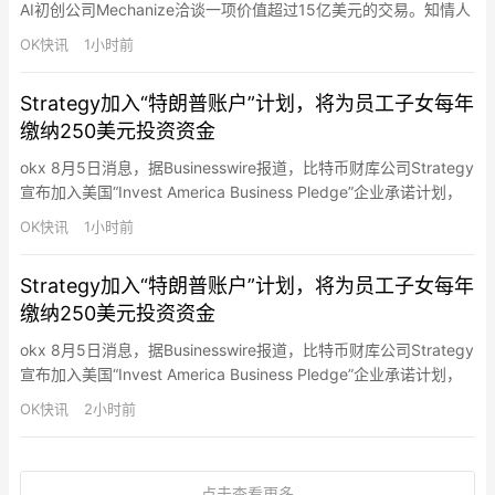
AI初创公司Mechanize洽谈一项价值超过15亿美元的交易。知情人
士称，谷歌拟吸纳Mechanize部分人才，并获得其技术的非独家许
OK快讯
1小时前
可；相关人员可能加入谷歌，从事AI模型评估与开发。交易仍在推
进，具体条款可能调整。Mechanize专注于提升AI模型的软件编程
Strategy加入“特朗普账户”计划，将为员工子女每年
能力，今年早些…
缴纳250美元投资资金
okx 8月5日消息，据Businesswire报道，比特币财库公司Strategy
宣布加入美国“Invest America Business Pledge”企业承诺计划，
将通过“特朗普账户（Trump Accounts）”为符合条件的美国员工子
OK快讯
1小时前
女提供长期投资支持。Strategy表示，公司将为每名18岁以下符合
资格的员工子女，每年向其特朗普账户缴纳250…
Strategy加入“特朗普账户”计划，将为员工子女每年
缴纳250美元投资资金
okx 8月5日消息，据Businesswire报道，比特币财库公司Strategy
宣布加入美国“Invest America Business Pledge”企业承诺计划，
将通过“特朗普账户（Trump Accounts）”为符合条件的美国员工子
OK快讯
2小时前
女提供长期投资支持。Strategy表示，公司将为每名18岁以下符合
资格的员工子女，每年向其特朗普账户缴纳250…
点击查看更多