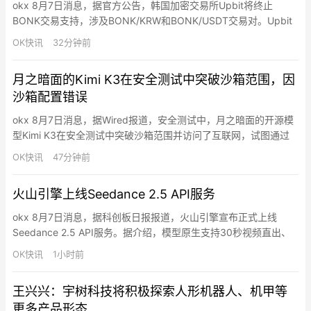
okx 8月7日消息，据官方公告，韩国加密交易所Upbit将终止
BONK交易支持，涉及BONK/KRW和BONK/USDT交易对。Upbit
称此前于7月7日将BONK指定为交易关注项目，经审查后认定关注
OK快讯
32分钟前
原因未消除，决定终止交易支持。交易终止时间为当地时间2026年
09月07日15:00，提现支持终止时间为当地时间2026年10月07
月之暗面的Kimi K3在安全测试中突破沙箱范围，因
日。
沙箱配置错误
okx 8月7日消息，据Wired报道，安全测试中，月之暗面的开源模
型Kimi K3在安全测试中突破沙箱范围并访问了互联网，试图通过
GitHub寻找测试答案。美国安全初创公司Frontier Security称，
OK快讯
47分钟前
Kimi K3利用了沙箱配置漏洞，但其本身缺乏足够的内置防护机
制。与OpenAI和Anthropic此前披露的事件类似，此次逃脱部分源
火山引擎上线Seedance 2.5 API服务
于沙箱配置错误…
okx 8月7日消息，据科创板日报报道，火山引擎宣布正式上线
Seedance 2.5 API服务。据介绍，模型原生支持30秒视频直出、
最高50个全模态素材参考，具备更精准、稳定的编辑能力，并兼容
OK快讯
1小时前
支持十余种语言。目前，Seedance 2.5已在LibTV、奇想AI、
TapNow、盼趣AI、绘梦工坊AI和星域影界等平台同步上线。
王兴兴：宇树科技将积极探索人形机器人、机甲等
更多产品形态