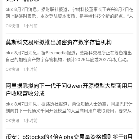
okx 8月7日消息，据财联社报道，宇树科技董事长王兴兴8月7日在
网上路演时表示，本次登陆资本市场，是宇树科技全新的起点。“未
来我们将恪守初心，踏实打磨关键技术，持续深耕通用具身智能机
OK快讯
1小时前
器人核心技术研发与产业落地，让智能机器人更早、更好地为全社
会服务。”王兴兴表示，宇树科技将持续攻坚具身大模型、场景数据
莫斯科交易所拟推出加密资产数字存管机构
采集与分析、强化学习、具身本体模型、核心零部件自研与高性
能…
okx 8月7日消息，据Bits.media报道，莫斯科交易所正在筹备推出
自己的加密资产数字存管机构，预计2026年底或2027年初启动。
该项目将作为独立基础设施运行，不隶属于现有平台，也不纳入国
OK快讯
1小时前
家结算存管机构。目前格式尚未最终确定，相关讨论仍在进行中。
俄罗斯合法加密市场预计将形成多个流动性中心。券商可选择接入
阿里据悉拟向下一代千问Qwen开源模型大型商用用
莫斯科交易所的数字存管库，或自建加密资产基础设施…
户收取营收分成
okx 8月7日消息，据路透社报道，两位知情人士透露，阿里巴巴计
划向其下一代通义千问开源模型的大型商用用户收取费用，要求从
收益中抽取一定比例的分成。与月之暗面此前发布的Kimi K3模型
OK快讯
1小时前
类似，阿里巴巴的Qwen3.8-Max模型是一款开源开放权重模型，
开发者可下载模型底层训练参数，自主运行或二次适配该模型。人
币安：bStocks的4倍Alpha交易量资格规则将于8月
们通常认为开源即免费，但月之暗面旗下 Kimi K…