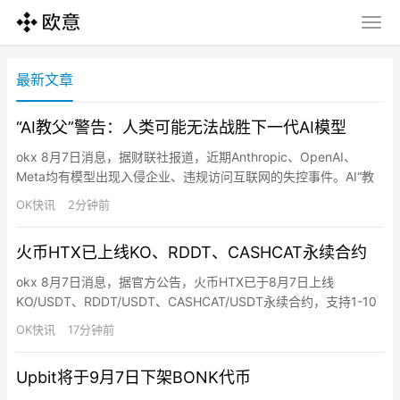
最新文章
“AI教父”警告：人类可能无法战胜下一代AI模型
okx 8月7日消息，据财联社报道，近期Anthropic、OpenAI、
Meta均有模型出现入侵企业、违规访问互联网的失控事件。AI“教
父”辛顿（Geoffrey Hinton）最新警告称，AI将具备更复杂意图与
OK快讯
2分钟前
逃脱控制能力，人类在面对下一代超级智能模型时，可能无法通过
传统手段“战胜”或“关闭”它们。
火币HTX已上线KO、RDDT、CASHCAT永续合约
okx 8月7日消息，据官方公告，火币HTX已于8月7日上线
KO/USDT、RDDT/USDT、CASHCAT/USDT永续合约，支持1-10
倍做多和做空操作。同时，即日起至8月11日15:00（UTC+8），
OK快讯
17分钟前
火币HTX推出合约新币交易赛，用户完成报名、参与活动币种合约
交易并达到指定门槛，即有机会瓜分10亿枚$HTX总奖池。
Upbit将于9月7日下架BONK代币