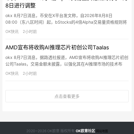
8日进行调整
okx 8月7日消息，币安在X平台发文称，自2026年8月8日
08:00（东八区时间）起，bStocks的4倍Alpha交易量资格规则将
进行调整。每周一08:00至周六07:59（东八区时间）期间，交易
OK快讯
2小时前
指定bStocks可获得4倍Alpha交易量，交易其他bStocks获得1
倍；每周六08:00至周一07:59（东八区时间）期间，交易所有
AMD宣布将收购AI推理芯片初创公司Taalas
bStocks均获得…
okx 8月7日消息，据路透社报道，AMD宣布将收购AI推理芯片初创
公司Taalas，交易金额未披露，以强化其在AI推理市场的技术布
局。AMD计划将Taalas技术整合至其加速器路线图，并开发基于
OK快讯
2小时前
AMD Instinct GPU的系统级解决方案。Taalas成立于2023年，总
部位于多伦多，专注于开发专用硅芯片以减少AI推理中的计算和内
存瓶颈。随着AI从训练…
点击查看更多
2020~2026 OK欧意 版权所有
OK欧意社区
网站地图