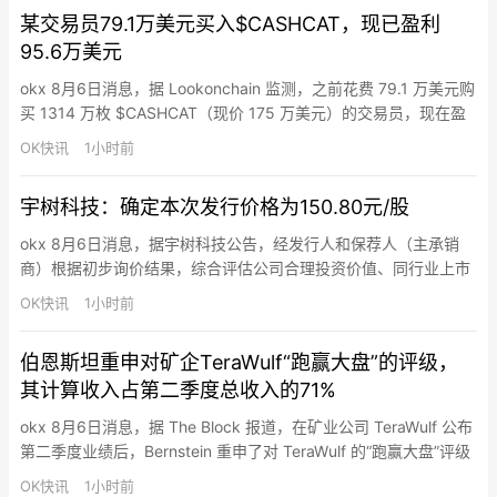
或任何等同银行存款利息的计划。允许的是基于真实活动的奖励
某交易员79.1万美元买入$CASHCAT，现已盈利
（类似信用卡积分），这并…
95.6万美元
okx 8月6日消息，据 Lookonchain 监测，之前花费 79.1 万美元购
买 1314 万枚 $CASHCAT（现价 175 万美元）的交易员，现在盈
利 95.6 万美元。另一位交易员也在 12 小时前花费 519 ETH（约
OK快讯
1小时前
合 98.5 万美元）购买了 996 万枚 $CASHCAT。
宇树科技：确定本次发行价格为150.80元/股
okx 8月6日消息，据宇树科技公告，经发行人和保荐人（主承销
商）根据初步询价结果，综合评估公司合理投资价值、同行业上市
公司估值水平、所属行业二级市场估值水平等方面，充分考虑网下
OK快讯
1小时前
投资者有效申购倍数、市场情况、募集资金需求及承销风险等因
素，协商确定本次发行价格为150.80元/股，网下发行不再进行累
伯恩斯坦重申对矿企TeraWulf“跑赢大盘”的评级，
计投标询价。投资者请按此价格在2026年8月10日（T日）进行…
其计算收入占第二季度总收入的71%
okx 8月6日消息，据 The Block 报道，在矿业公司 TeraWulf 公布
第二季度业绩后，Bernstein 重申了对 TeraWulf 的“跑赢大盘”评级
和 36 美元的目标价。该季度业绩显示，其高性能计算收入达到
OK快讯
1小时前