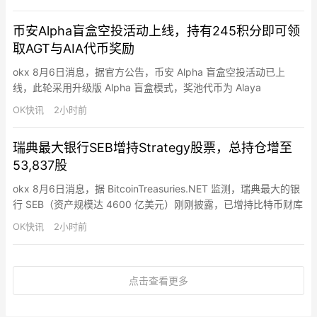
3200 万美元，占总收入的 71%。这或许是迄今为止最清晰的证
据，表明该公司从比特币挖矿向人工智能基础设施的转型已初见成
币安Alpha盲盒空投活动上线，持有245积分即可领
效。
取AGT与AIA代币奖励
okx 8月6日消息，据官方公告，币安 Alpha 盲盒空投活动已上
线，此轮采用升级版 Alpha 盲盒模式，奖池代币为 Alaya
Governance Token（AGT）与 DeAgentAI（AIA）。持有至少
OK快讯
2小时前
245 个币安 Alpha 积分的用户可在 Alpha 活动页面领取一次代币
空投，先到先得，每次申领消耗 15 个积分。领取后用户将被分配
瑞典最大银行SEB增持Strategy股票，总持仓增至
至…
53,837股
okx 8月6日消息，据 BitcoinTreasuries.NET 监测，瑞典最大的银
行 SEB（资产规模达 4600 亿美元）刚刚披露，已增持比特币财库
公司 Strategy（股票代码：MSTR）1% 的股份，使其持股总数达
OK快讯
2小时前
到 53,837 股（价值 528 万美元）。
点击查看更多