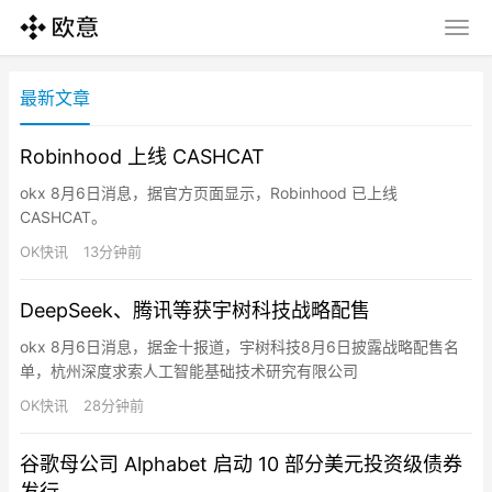
最新文章
Robinhood 上线 CASHCAT
okx 8月6日消息，据官方页面显示，Robinhood 已上线
CASHCAT。
OK快讯
13分钟前
DeepSeek、腾讯等获宇树科技战略配售
okx 8月6日消息，据金十报道，宇树科技8月6日披露战略配售名
单，杭州深度求索人工智能基础技术研究有限公司
（DeepSeek）、腾讯旗下上海启善投资有限公司作为“与发行人经
OK快讯
28分钟前
营业务具有战略合作关系或长期合作愿景的大型企业或其下属企业”
入围。这一序列的战略配售投资者还包括中国石油集团昆仑资本有
谷歌母公司 Alphabet 启动 10 部分美元投资级债券
限公司、南方电网产融控股集团有限公司、天翼资本控股有限公
发行
司。