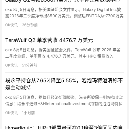
版固件消除…
okx 8月5日消息，据美国证监会文件显示，Galaxy Digital Inc.披
露2026年二季度净亏损8500万美元，调整后EBITDA为-7700万美
元，总权益约27亿美元，现金及稳定币约24.6亿美元。其Helios数
OK快讯
36分钟前
据中心一期在德州向CoreWeave交付133MW关键IT负载，预计自
三季度起单季租金收入约8000万美元，项目层面调整后EBITD…
TeraWulf Q2 单季营收 4476.7 万美元
okx 8月5日消息，据美国证监会文件，TeraWulf 公布 2026 年第
二季度业绩，单季营收 4,476.7 万美元，其中 HPC 租赁收入
3,193.2 万美元，占比约 71%。公司在纽约 Lake Mariner 已有
OK快讯
51分钟前
102 兆瓦创收 IT 容量上线，并在建 336 兆瓦，单位 IT 容量成本
维持在每兆瓦 800–1,000 万美元区间。Ter…
段永平持仓从7.65%降至5.55%，泡泡玛特澄清称不
是主动减持
okx 8月5日消息，据每日经济新闻报道，港交所披露一则权益变动
信息：段永平通过H&HInternationalInvestment持有的泡泡玛特多
头仓位，于7月30日从7.65%降至5.55%，下降2.1个百分点。泡泡
OK快讯
1小时前
玛特方面表示，本次持股比例下降并非二级市场直接抛售减持，而
是期权合约履约，按交易约定交付对应股份。一位资本市场分析人
Hyperliquid：HIP-3部署者可在0.1倍至3倍区间内自
士进一步解释，段…