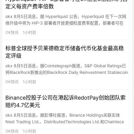
定义每资产费率倍数
okx 8月5日消息，据 Hyperliquid 公告，Hyperliquid 在下一次网
络升级中将为 HIP-3 部署者开放更细粒度费率配置，部署者可在
0.1 倍至 3 倍区间内为不同资产单独设定交易费率倍数。相关参数
OK快讯
1小时前
如 ‎`deployer_fee_scale` 将从原先的全局级别调整为按资产维度
记录，旧的全局字段将在后续两次网络升级内逐步移除。该改动…
标普全球授予贝莱德稳定币储备代币化基金最高稳
定评级
okx 8月5日消息，据Cointelegraph报道，S&P Global Ratings已
将BlackRock新推出的BlackRock Daily Reinvestment Stablecoin
Reserve Vehicle（BRSRV）评为最高级别“AAAm”本金稳定基金，
OK快讯
1小时前
称其投资标的与交易对手信用状况、久期结构及管理能力足以维持
净值稳定，…
Binance控股子公司在港起诉RedotPay创始团队索
赔约4.7亿美元
okx 8月5日消息，据彭博社报道，Binance Holdings关联实体
Nest Trading Ltd.、DistributedTechnologies Ltd.和Chaintecs
Consulting Singapore Pte已在香港对加密支付公司RedotPay及其
OK快讯
1小时前