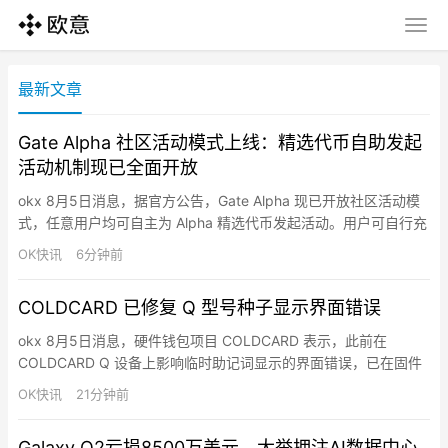
最新文章
Gate Alpha 社区活动模式上线：精选代币自助发起
活动机制现已全面开放
okx 8月5日消息，据官方公告，Gate Alpha 现已开放社区活动模
式，任意用户均可自主为 Alpha 精选代币发起活动。用户可自行充
值活动预算（最低 1,000 USDT 等值代币）、选择活动模式并提交
OK快讯
6分钟前
审核，审核通过后即可在 Gate Alpha 社区活动专区正式上线。目
前支持两种模式：先到先得交易赛和交易量阶梯分享活动。活动提
COLDCARD 已修复 Q 型号种子显示界面错误
交后 24 小时内完成…
okx 8月5日消息，硬件钱包项目 COLDCARD 表示，此前在
COLDCARD Q 设备上影响临时助记词显示的界面错误，已在固件
版本 1.3.4Q 中修复，该版本于 2025-09-30 发布。此前有用户在
OK快讯
21分钟前
使用骰子掷点功能生成种子时遇到提示信息异常，COLDCARD 官
方确认这是 UI display bug，而非种子生成逻辑问题，并已通过新
Galaxy Q2亏损8500万美元，大举押注AI数据中心