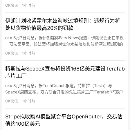
造方式，企业和个人不应试图与机器竞争，而应利用AI放大自身能
OK快讯
1小时前
力。Saylor在接受采访时称，他利用ChatGPT帮助Strategy设计基
于比特币的优先股融资方案，并最终推动公司通过IPO及相关融资
伊朗计划收紧霍尔木兹海峡过境规则：违规行为将
筹集约150亿美元资金…
处以货物价值最高20%的罚款
okx 8月7日消息，据伊朗媒体Fars News报道，伊朗议会正在审议
一项法案草案，该法案将加强对霍尔木兹海峡和波斯湾过境规则的
管控。主要建议包括：禁止与美国、以色列及其他敌对国家有关联
OK快讯
1小时前
的船只通行 ；限制与以色列相关的军民货物运输 ；限制与针对“抵
抗轴心”行动有关的船舶往来；拒绝向应向伊朗支付赔偿款项的实体
特斯拉与SpaceX宣布将投资168亿美元建设Terafab
开放通航；对违规行为处以货物价值最高达20%的罚款…
芯片工厂
okx 8月7日消息，据TechCrunch报道，特斯拉（Tesla）与
SpaceX周四宣布，双方联合开发的先进芯片工厂“Terafab”将落户
美国得州格莱姆斯县（Grimes County），位于休斯顿附近，项目
OK快讯
1小时前
首期投资规模达168亿美元。SpaceX表示，该工厂计划建设超过1
亿平方英尺（约930万平方米）的制造空间，未来将成为全球规模
Stripe拟收购AI模型聚合平台OpenRouter，交易估
最大的半导体制造设施…
值约100亿美元