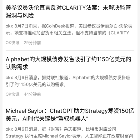
行市场监控、机会识别和自动交易的交易者与开发者。与传统AI
美参议员沃伦直言反对CLARITY法案：未解决监管
代…
漏洞与风险
okx 8月7日消息，据CoinDesk报道，美国参议员伊丽莎白·沃伦表
示，她支持推动加密货币相关立法，但不支持当前的《CLARITY
Act》。沃伦称，该法案未能充分解决加密行业中的利益冲突、消
OK快讯
29分钟前
费者保护、国家安全以及经济风险等关键问题。她认为，任何加密
监管框架都需要在促进创新的同时，加强对市场参与者和投资者的
Alphabet的大规模债券发售吸引了约1150亿美元的
保护。《CLARITY Act》旨在明确数字资产…
认购需求
okx 8月6日消息，据财联社报道，Alphabet的大规模债券发售吸
引了约1150亿美元的认购需求。
OK快讯
44分钟前
Michael Saylor：ChatGPT助力Strategy筹资150亿
美元，AI时代关键是“驾驭机器人”
okx 8月6日消息，据《财富》杂志报道，比特币财库公司
Strategy 执行主席Michael Saylor表示，人工智能正在改变财富创