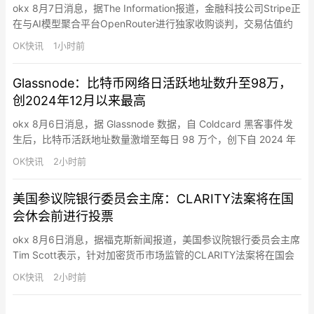
okx 8月7日消息，据The Information报道，金融科技公司Stripe正
在与AI模型聚合平台OpenRouter进行独家收购谈判，交易估值约
为100亿美元。知情人士透露，OpenRouter此前已收到多家大型科
OK快讯
1小时前
技公司的收购兴趣，但目前Stripe已进入独家谈判阶段。相关交易
尚未最终敲定，具体条款仍可能发生变化。OpenRouter成立于
Glassnode：比特币网络日活跃地址数升至98万，
2023…
创2024年12月以来最高
okx 8月6日消息，据 Glassnode 数据，自 Coldcard 黑客事件发
生后，比特币活跃地址数量激增至每日 98 万个，创下自 2024 年
12 月以来的最高纪录。这是由恐慌情绪驱动的链上活动。持有者将
OK快讯
2小时前
资金转移到其他托管平台，反映的是出于安全考虑，而非市场信心
的改变。
美国参议院银行委员会主席：CLARITY法案将在国
会休会前进行投票
okx 8月6日消息，据福克斯新闻报道，美国参议院银行委员会主席
Tim Scott表示，针对加密货币市场监管的CLARITY法案将在国会
休会前迎来投票，“毫无疑问会进行表决”，他表示参议院可能会延
OK快讯
2小时前
长工作时间，不仅限于未来两天，以推动相关立法取得进展。他
称，共和党内部正在就该法案形成共识，并认为推动加密监管框架