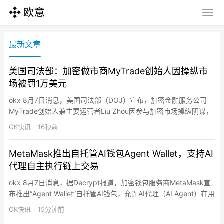
最新文章
美国司法部：加密做市商MyTrade创始人因操纵市
场被罚1万美元
okx 8月7日消息，美国司法部（DOJ）宣布，加密金融服务公司
MyTrade创始人兼主要运营者Liu Zhou因参与加密市场操纵阴谋，
近日在波士顿联邦法院被判处罚款1万美元。检方称，MyTrade通
OK快讯
16秒前
过旗下“MyTrade MM”平台向加密项目方提供所谓“交易量支持”
（Volume Support）服务，利用机器人在多个加密交易所执行虚假
MetaMask推出自托管AI钱包Agent Wallet，支持AI
交易（wash tr…
代理自主执行链上交易
okx 8月7日消息，据Decrypt报道，加密钱包服务商MetaMask宣
布推出“Agent Wallet”自托管AI钱包，允许AI代理（AI Agent）在用
户设定的权限范围内自主执行链上交易，进一步布局AI驱动的加密
OK快讯
15分钟前
交易基础设施。MetaMask表示，Agent Wallet面向使用AI代理进