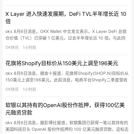
X Layer 进入快速发展期，DeFi TVL半年增长近 10
倍
okx 8月6日消息，OKX Wallet 中文发文表示，X Layer DeFi 总锁
仓价值（TVL）已突破 1 亿美元，过去半年增长近 10 倍。与此同
时，X Layer 稳定币发行规模已超过 20 亿美元，跻身全球公链前
OK快讯
1小时前
十；累计活跃地址突破 420 万，累计链上交易笔数超过 4 亿笔。
OKX Wallet 表示，随着流动性持续沉淀、用户规模稳步增长，下…
花旗将Shopify目标价从150美元上调至196美元
okx 8月6日消息，据金十报道，花旗将Shopify(SHOP.N)目标价从
150美元上调至196美元。此前消息，电商平台Shopify二季度营收
超预期增长34%，股价大涨17%。
OK快讯
1小时前
软银以其持有的OpenAI股份作抵押，获得100亿美
元融资贷款
okx 8月6日消息，据彭博社报道，软银集团已获得一笔以其持有的
美国科技巨头 OpenAI 股份作抵押的 100 亿美元融资贷款，这标志