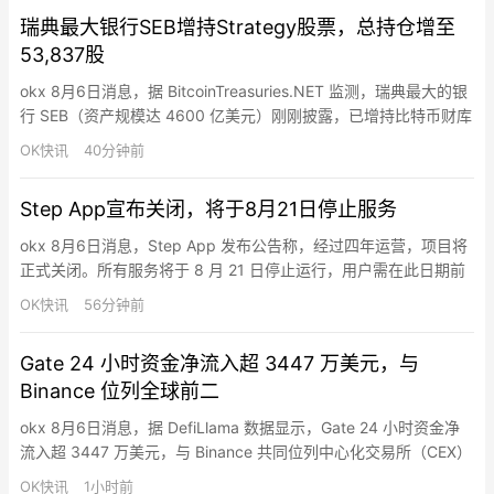
空投，先到先得，每次申领消耗 15 个积分。领取后用户将被分配
瑞典最大银行SEB增持Strategy股票，总持仓增至
至…
53,837股
okx 8月6日消息，据 BitcoinTreasuries.NET 监测，瑞典最大的银
行 SEB（资产规模达 4600 亿美元）刚刚披露，已增持比特币财库
公司 Strategy（股票代码：MSTR）1% 的股份，使其持股总数达
OK快讯
40分钟前
到 53,837 股（价值 528 万美元）。
Step App宣布关闭，将于8月21日停止服务
okx 8月6日消息，Step App 发布公告称，经过四年运营，项目将
正式关闭。所有服务将于 8 月 21 日停止运行，用户需在此日期前
解除所有锁定代币的质押并管理好交易所持仓。Step App 称，平
OK快讯
56分钟前
台累计超 100 万次下载、追踪数十亿步数，并推动了 Move-to-
Earn（M2E）赛道发展，连接了 Web2 与 Web3。
Gate 24 小时资金净流入超 3447 万美元，与
Binance 位列全球前二
okx 8月6日消息，据 DefiLlama 数据显示，Gate 24 小时资金净
流入超 3447 万美元，与 Binance 共同位列中心化交易所（CEX）
24 小时资金净流入全球前二。
OK快讯
1小时前