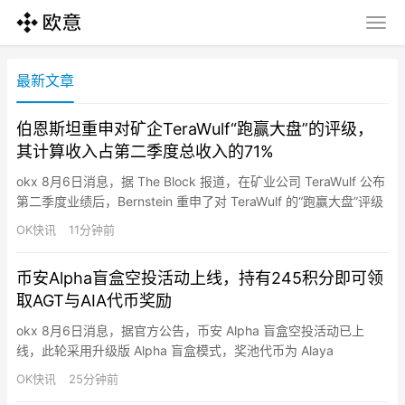
最新文章
伯恩斯坦重申对矿企TeraWulf“跑赢大盘”的评级，
其计算收入占第二季度总收入的71%
okx 8月6日消息，据 The Block 报道，在矿业公司 TeraWulf 公布
第二季度业绩后，Bernstein 重申了对 TeraWulf 的“跑赢大盘”评级
和 36 美元的目标价。该季度业绩显示，其高性能计算收入达到
OK快讯
11分钟前
3200 万美元，占总收入的 71%。这或许是迄今为止最清晰的证
据，表明该公司从比特币挖矿向人工智能基础设施的转型已初见成
币安Alpha盲盒空投活动上线，持有245积分即可领
效。
取AGT与AIA代币奖励
okx 8月6日消息，据官方公告，币安 Alpha 盲盒空投活动已上
线，此轮采用升级版 Alpha 盲盒模式，奖池代币为 Alaya
Governance Token（AGT）与 DeAgentAI（AIA）。持有至少
OK快讯
25分钟前
245 个币安 Alpha 积分的用户可在 Alpha 活动页面领取一次代币