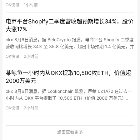
着该公司在人工智能领域的融资又迈出了重要一步。软银在其最新
OK快讯
1小时前
财报中表示，该公司于周三与高盛银行美国分行、摩根大通银行、
瑞穗证券美国有限公司、阿波罗全球融资有限公司和三井住友银行
电商平台Shopify二季度营收超预期增长34%，股价
就这笔为期两年的贷款达成协议。软银补充说，这些金融…
大涨17%
okx 8月6日消息，据 BeInCrypto 报道，电商平台 Shopify 二季度
营收同比增长 34% 至 35.8 亿美元，超出市场预期 1.4 亿美元，并
上调三季度业绩指引，股价当日上涨 17%。此前市场普遍担忧”
OK快讯
2小时前
Vibe Coding”（AI 自然语言编程工具）将使中小商家绕开 Shopify
自建电商系统，导致其商业模式遭…
某鲸鱼一小时内从OKX提取10,500枚ETH，价值超
2000万美元
okx 8月6日消息，据 Lookonchain 监测，巨鲸 0x1A72 在过去一
小时内从 OKX 平台提取了 10,500 ETH（价值 2006 万美元）。
OK快讯
2小时前
点击查看更多