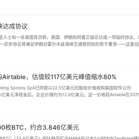
峡达成协议
地区消息人士和一名美国官员称，美国、伊朗和阿曼正接近达成一项临时协议，
一初步协议将满足伊朗对霍尔木兹海峡交通管控权的若干要求——这是战
论的协议将在霍尔木兹海峡建立一个为期60天的临时安排，且安排时间
收购Airtable，估值较117亿美元峰值缩水80%
ing Spoons SpA已同意以22.5亿美元的股权价值收购美国软件公司
.65亿美元净现金后，企业价值约为12.9亿美元。这一价格较Airtable在202
回调的又一例证…
00枚BTC，约合3.846亿美元
03万枚BTC（23.4亿美元）的比特币矿企MARA在过去5小时内向TwoPrime