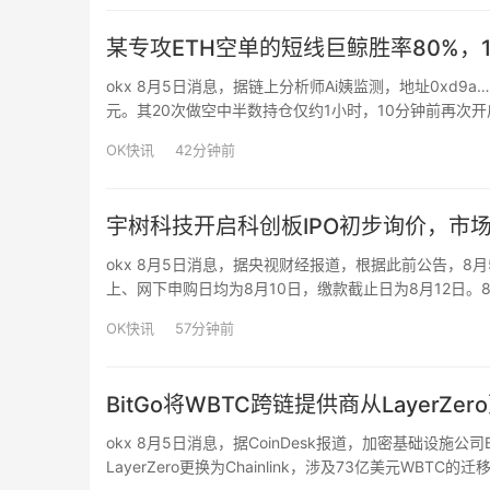
某专攻ETH空单的短线巨鲸胜率80%，
okx 8月5日消息，据链上分析师Ai姨监测，地址0xd9a
元。其20次做空中半数持仓仅约1小时，10分钟前再次开启1.
模均在300万美元以上，最高达7013万美元。
OK快讯
42分钟前
宇树科技开启科创板IPO初步询价，市场
okx 8月5日消息，据央视财经报道，根据此前公告，8
上、网下申购日均为8月10日，缴款截止日为8月12日。8
查，参与战略配售的投资者缴纳认购资金。8月6日将确
OK快讯
57分钟前
BitGo将WBTC跨链提供商从LayerZer
okx 8月5日消息，据CoinDesk报道，加密基础设施公司Bi
LayerZero更换为Chainlink，涉及73亿美元WBTC的