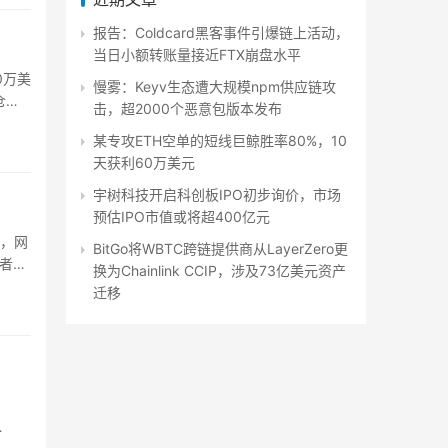
报告：Coldcard黑客事件引爆链上活动，
当日小额转账量接近FTX崩盘水平
0万美
慢雾：Keyv生态遭大规模npm供应链攻
仓规
击，超2000个恶意包版本发布
某专攻ETH空单的短线巨鲸胜率80%，10
天获利60万美元
宇树科技开启科创板IPO初步询价，市场
预估IPO市值或将超400亿元
购，网
BitGo将WBTC跨链提供商从LayerZero更
资者核
换为Chainlink CCIP，涉及73亿美元资产
迁移