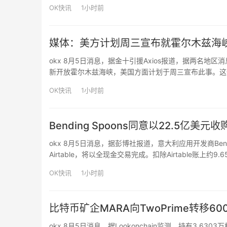
Mantle、Kelp、Lombard、Solv Prot…
OK快讯
1小时前
媒体：美方计划周三宣布就霍尔木兹海
okx 8月5日消息，据金十引援Axios报道，据两名
新开放霍尔木兹海峡，美国方面计划于周三宣布此事。这
伊朗所没有的控制权。据两名地区消息人士透露，正在讨
OK快讯
1小时前
Bending Spoons同意以22.5亿美元
okx 8月5日消息，据彭博社报道，意大利应用开发商Bend
Airtable，将以全现金交易完成。扣除Airtable账上约9
得的117亿美元估值大幅缩水约80%，成为软件行业估值
OK快讯
1小时前
比特币矿企MARA向TwoPrime转移60
okx 8月5日消息，据Lookonchain监测，持有3.63