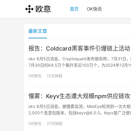
首页
OK快讯
最新文章
报告：Coldcard黑客事件引爆链上活
okx 8月5日消息，Cryptoquant发布报告称，7月
7月30日的64.5万个飙升至近100万个，为2024年1
3.96万枚BTC，略低于FTX崩盘后的3.99万枚BTC；单
OK快讯
12分钟前
慢雾：Keyv生态遭大规模npm供应链
okx 8月5日消息，据慢雾监测，MistEye检测到一次大规
2,000个恶意包版本，包括keyv@6.0.0。Keyv是广泛使
端，每周下载量约1.27亿次，导致明显的下游供应链暴
OK快讯
27分钟前