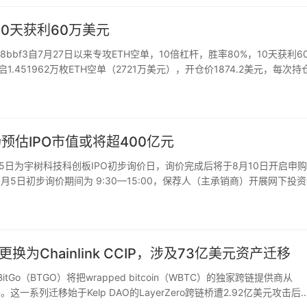
10天获利60万美元
…8bbf3自7月27日以来专攻ETH空单，10倍杠杆，胜率80%，10天获利6
451962万枚ETH空单（2721万美元），开仓价1874.2美元，每次持
预估IPO市值或将超400亿元
月5日为宇树科技科创板IPO初步询价日，询价完成后将于8月10日开启申
月5日初步询价期间为 9:30—15:00，保荐人（主承销商）开展网下投
定发行价格、确定有效报价投资者及其可申购股数，…
o更换为Chainlink CCIP，涉及73亿美元资产迁移
tGo（BTGO）将把wrapped bitcoin（WBTC）的独家跨链提供商从
迁移。这一系列迁移始于Kelp DAO的LayerZero跨链桥遭2.92亿美元攻击后