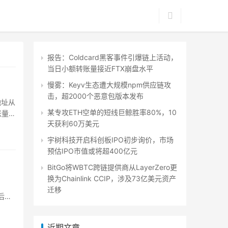
报告：Coldcard黑客事件引爆链上活动，
当日小额转账量接近FTX崩盘水平
慢雾：Keyv生态遭大规模npm供应链攻
击，超2000个恶意包版本发布
地址从
某专攻ETH空单的短线巨鲸胜率80%，10
账量达
天获利60万美元
宇树科技开启科创板IPO初步询价，市场
预估IPO市值或将超400亿元
BitGo将WBTC跨链提供商从LayerZero更
换为Chainlink CCIP，涉及73亿美元资产
迁移
后
近期文章