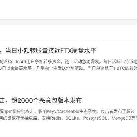
动，当日小额转账量接近FTX崩盘水平
31日，随着Coldcard用户争相转移资金，链上活动急剧爆发。每日活跃比特币
2月10日以来最高水平，几乎完全由发送地址驱动。当日单笔低于1 BTC的转
笔低于10万美元…
攻击，超2000个恶意包版本发布
模npm供应链攻击，影响Keyv/Cacheable生态系统。攻击者发布了超过
用的键值存储抽象库，支持Redis、SQLite、PostgreSQL、MongoDB等
露。攻击手法…