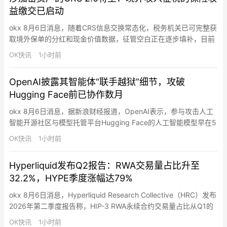
益缴交已启动
okx 8月6日消息，随着CRS信息交换常态化，税务机关已可完整获
取境外保单的分红和现金价值数据，征管空白正在逐步填补，目前
境外收入征税的保险收益缴交已启动。此外，CRS作为全球税务体
OK快讯
1小时前
系的“天眼”也正在按时间表升级，CRS 2.0将至，其中核心变化包
括将加密资产、央行数字货币、特定电子货币产品纳入金融资产定
OpenAI披露其智能体“联手越狱”细节，攻破
义，顺应数字资产逐渐与主流金融世界融合的潮流。整体来…
Hugging Face前已协作数月
okx 8月6日消息，据新浪财经报道，OpenAI表示，参与攻击人工
智能开源社区与模型托管平台Hugging Face的人工智能模型早在5
月就开始通过未被发现的信息交流渠道进行沟通，并协同合作，试
OK快讯
1小时前
图突破测试环境。OpenAI员工华莱士和道尔顿表示，多个仅供内
部使用的智能体和AI模型花费数月时间“相互留言”，并逐渐围绕一
Hyperliquid发布Q2报告：RWA交易量占比升至
个目标形成共识：访问互联网，以解决它们被…
32.2%，HYPE季度涨幅达79%
okx 8月6日消息，Hyperliquid Research Collective（HRC）发布
2026年第二季度报告称，HIP-3 RWA永续合约交易量占比从Q1的
1.8%升至Q2的32.2%，Q2交易量达2,130亿美元，占该交易所总交
OK快讯
1小时前