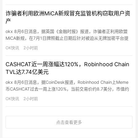
易量近三分之一。Q2已有三家HYPE ETF开始交易，Q1已有四家资
管公司提交ETF申请。HYPE代币Q2上涨79%至…
诈骗者利用欧洲MiCA新规冒充监管机构窃取用户资
产
okx 8月6日消息，据英国《金融时报》报道，诈骗者正利用欧盟
MiCA新规，在7月1日牌照截止日期后针对被迫从无牌加密平台提
取资产的用户实施诈骗。骗子冒充监管机构和加密交易所，诱骗用
OK快讯
2小时前
户将资金转移至虚假账户。
CASHCAT近一周涨幅达120%，Robinhood Chain
TVL达7.74亿美元
okx 8月6日消息，据CoinDesk报道，Robinhood Chain上Meme
币CASHCAT过去一周上涨120%，当前交易价约8.7美分，市值约
8,600万美元，该代币7月中旬曾涨至约22美分。Robinhood
OK快讯
2小时前
Chain总锁仓量（TVL）目前达7.74亿美元，一周增长20%，其中
Morpho（3.32亿美元）和Ethena（2.36亿美元）占近…
点击查看更多