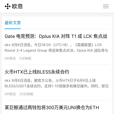
最新文章
Gate 电竞预测：Dplus KIA 对阵 T1 成 LCK 焦点战
okx 8月6日消息，今日18:00（UTC+8），《英雄联盟》LCK
Round 3-4 Legend Group 将迎来焦点对决，Dplus KIA 战队将与
T1 战队展开较量。截至目前，Gate 预测市场数据显示，T1 获胜支
OK快讯
5分钟前
持率为 56%，Dplus KIA 获胜支持率为 45%。Gate 于 7 月 20 日
16:00 至 8 月 10 日 1…
火币HTX已上线BLESS永续合约
okx 8月6日消息，据官方公告，火币HTX已于8月6日上线
BLESS/USDT永续合约，支持1-10倍做多和做空操作。同时，即日
起至8月11日15:00（UTC+8），火币HTX推出合约新币交易赛，
OK快讯
20分钟前
用户完成报名、参与活动币种合约交易并达到指定门槛，即有机会
瓜分10亿枚$HTX总奖池。
某巨鲸通过两钱包将300万美元UNI换仓为ETH