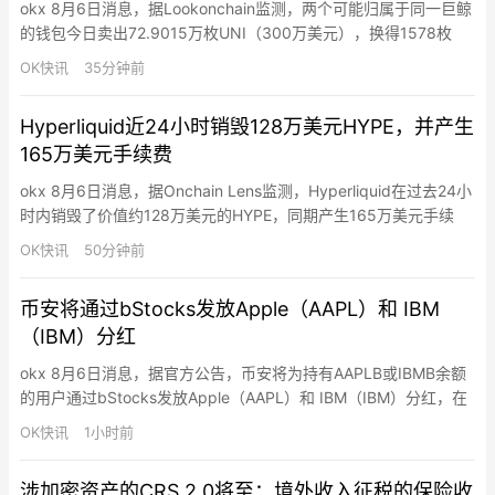
okx 8月6日消息，据Lookonchain监测，两个可能归属于同一巨鲸
的钱包今日卖出72.9015万枚UNI（300万美元），换得1578枚
ETH（300万美元）。
OK快讯
35分钟前
Hyperliquid近24小时销毁128万美元HYPE，并产生
165万美元手续费
okx 8月6日消息，据Onchain Lens监测，Hyperliquid在过去24小
时内销毁了价值约128万美元的HYPE，同期产生165万美元手续
费。历史累计销毁4753万枚HYPE（约26.8亿美元），占最大供应
OK快讯
50分钟前
量10亿枚的4.75%。
币安将通过bStocks发放Apple（AAPL）和 IBM
（IBM）分红
okx 8月6日消息，据官方公告，币安将为持有AAPLB或IBMB余额
的用户通过bStocks发放Apple（AAPL）和 IBM（IBM）分红，在
扣除适用的预扣税、手续费、成本及其他费用后，现金股息净额将
OK快讯
1小时前
再投资为相同标的证券的额外单位或零碎份额。符合条件的用户将
以AAPLB或IBMB bStocks股票代币的形式收到分红。在链上持有
涉加密资产的CRS 2.0将至：境外收入征税的保险收
AAPLB或IBMB余额…