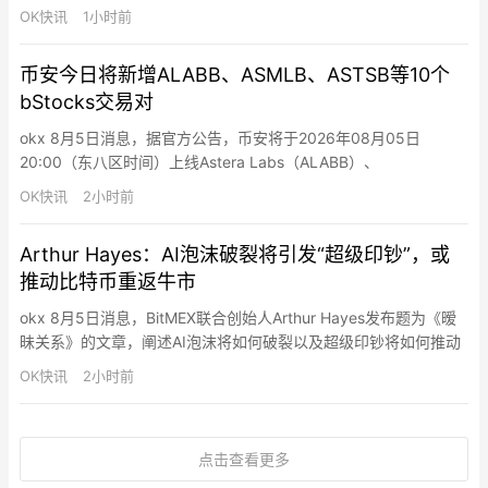
街预期的69亿美元，净亏损收窄至5.41亿美元，调整后EBITDA达
OK快讯
1小时前
35亿美元，同比增长近两倍。 据SEC文件披露，SpaceX持有
18,712枚比特币，受二季度比特币价格下跌33%影响，持仓价值从
币安今日将新增ALABB、ASMLB、ASTSB等10个
2025年底的16.4亿美元降至…
bStocks交易对
okx 8月5日消息，据官方公告，币安将于2026年08月05日
20:00（东八区时间）上线Astera Labs（ALABB）、
ASML（ASMLB）、AST SpaceMobile（ASTSB）、BitMine
OK快讯
2小时前
Immersion Technologies（BMNRB）、Coherent（COHRB）、
Credo Technology Group Hol…
Arthur Hayes：AI泡沫破裂将引发“超级印钞”，或
推动比特币重返牛市
okx 8月5日消息，BitMEX联合创始人Arthur Hayes发布题为《暧
昧关系》的文章，阐述AI泡沫将如何破裂以及超级印钞将如何推动
市场重返牛市。Hayes认为，核心分歧在于市场如何定义AI资本支
OK快讯
2小时前
出——是技术投资还是房地产投资。他倾向于后者，认为这数万亿
美元基建本质上是”另一种乏味的房地产投资”。Hayes指出，AI泡
沫破裂的…
点击查看更多