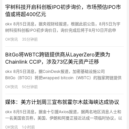
次持仓规模均在300万美元以上，最高达7013万美元。
宇树科技开启科创板IPO初步询价，市场预估IPO市
值或将超400亿元
okx 8月5日消息，据央视财经报道，根据此前公告，8月5日为宇
树科技科创板IPO初步询价日，询价完成后将于8月10日开启申
购，网上、网下申购日均为8月10日，缴款截止日为8月12日。8月
OK快讯
35分钟前
5日初步询价期间为 9:30—15:00，保荐人（主承销商）开展网下
投资者核查，参与战略配售的投资者缴纳认购资金。8月6日将确定
BitGo将WBTC跨链提供商从LayerZero更换为
发行价格、确定有效报价投资者及其可申购股数，…
Chainlink CCIP，涉及73亿美元资产迁移
okx 8月5日消息，据CoinDesk报道，加密基础设施公司
BitGo（BTGO）将把wrapped bitcoin（WBTC）的独家跨链提供
商从LayerZero更换为Chainlink，涉及73亿美元WBTC的迁移。这
OK快讯
50分钟前
一系列迁移始于Kelp DAO的LayerZero跨链桥遭2.92亿美元攻击后
Mantle、Kelp、Lombard、Solv Prot…
媒体：美方计划周三宣布就霍尔木兹海峡达成协议
okx 8月5日消息，据金十引援Axios报道，据两名地区消息人士和
一名美国官员称，美国、伊朗和阿曼正接近达成一项临时协议，以
重新开放霍尔木兹海峡，美国方面计划于周三宣布此事。这一初步
OK快讯
1小时前