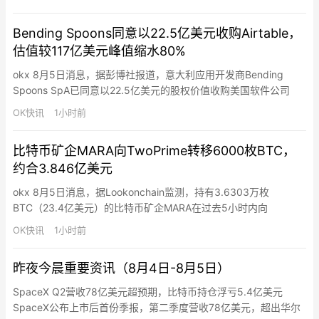
协议将满足伊朗对霍尔木兹海峡交通管控权的若干要求——这是战
争前伊朗所没有的控制权。据两名地区消息人士透露，正在讨论的
Bending Spoons同意以22.5亿美元收购Airtable，
协议将在霍尔木兹海峡建立一个为期60天的临时安排，且安排时
估值较117亿美元峰值缩水80%
间…
okx 8月5日消息，据彭博社报道，意大利应用开发商Bending
Spoons SpA已同意以22.5亿美元的股权价值收购美国软件公司
Airtable，将以全现金交易完成。扣除Airtable账上约9.65亿美元净
OK快讯
1小时前
现金后，企业价值约为12.9亿美元。这一价格较Airtable在2021年
获得的117亿美元估值大幅缩水约80%，成为软件行业估值回调的
比特币矿企MARA向TwoPrime转移6000枚BTC，
又一例证…
约合3.846亿美元
okx 8月5日消息，据Lookonchain监测，持有3.6303万枚
BTC（23.4亿美元）的比特币矿企MARA在过去5小时内向
TwoPrime转移6000枚BTC（3.846亿美元）。该转移不一定是出
OK快讯
1小时前
售，可能用于资产管理。
昨夜今晨重要资讯（8月4日-8月5日）
SpaceX Q2营收78亿美元超预期，比特币持仓浮亏5.4亿美元
SpaceX公布上市后首份季报，第二季度营收78亿美元，超出华尔