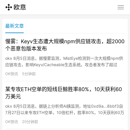
最新文章
慢雾：Keyv生态遭大规模npm供应链攻击，超2000
个恶意包版本发布
okx 8月5日消息，据慢雾监测，MistEye检测到一次大规模npm供
应链攻击，影响Keyv/Cacheable生态系统。攻击者发布了超过
2,000个恶意包版本，包括keyv@6.0.0。Keyv是广泛使用的键值
OK快讯
5分钟前
存储抽象库，支持Redis、SQLite、PostgreSQL、MongoDB等后
端，每周下载量约1.27亿次，导致明显的下游供应链暴露。攻击手
某专攻ETH空单的短线巨鲸胜率80%，10天获利60
法…
万美元
okx 8月5日消息，据链上分析师Ai姨监测，地址0xd9a…8bbf3自
7月27日以来专攻ETH空单，10倍杠杆，胜率80%，10天获利60万
美元。其20次做空中半数持仓仅约1小时，10分钟前再次开启
OK快讯
20分钟前
1.451962万枚ETH空单（2721万美元），开仓价1874.2美元，每