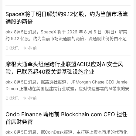
SpaceX将于明日解禁约9.12亿股，约为当前市场流
通股的两倍
okx 8月5日消息，SpaceX 将于 2026 年 8 月 6 日（明日）解禁
约 9.12 亿股，约为当前市场流通股的两倍，流通股比例将由不足
5% 升至约 12%。截至目前，SPCX 报约 112.67 美元，日内跌
OK快讯
1小时前
10.10%，较 135 美元 IPO 发行价低约 16.5%。
摩根大通牵头组建跨行业联盟ACI以应对AI安全风
险，已联系超40家关键基础设施企业
okx 8月5日消息，据路透社报道，JPMorgan Chase CEO Jamie
Dimon 正推动在美国组建跨行业联盟，应对快速部署的AI带来的安
全风险。该联盟将在现有“Alliance for Critical Infrastructure”
OK快讯
1小时前
（ACI，关键基础设施联盟）基础上扩展，重点围绕AI使用场景、
潜在风险和所需安全措施开展信息共享，并与特朗普政…
Ondo Finance 聘用前 Blockchain.com CFO 担任
首席财务官
okx 8月5日消息，据CoinDesk报道，主打链上资本市场的代币化