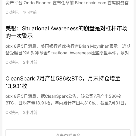
资产平台 Ondo Finance 宣布任命前 Blockchain.com 首席财务官
Adam Schlisman 为公司 CFO。Schlisman 此前担任全球宏观对冲
OK快讯
1小时前
基金 Monashee Investment Management 的 CFO，更早前在
Blockchain.c…
美银：Situational Awareness的崩盘是对杠杆市场
的一次警示
okx 8月5日消息，美国银行首席执行官Brian Moynihan表示，近期
备受瞩目的AI对冲基金Situational Awareness险些崩盘事件，是对
目前由高估值和借贷资金驱动的金融市场的一记警告。上周，由
OK快讯
2小时前
OpenAI前员工Leopold Aschenbrenner创建的该基金因AI投资押
注失利，被迫将其大部分公开股票持仓低价抛售给Citadel。…
CleanSpark 7月产出586枚BTC，月末持仓增至
13,931枚
okx 8月5日消息，据CleanSpark公告，该公司7月产出586枚
BTC，日均产量18.91枚，年内累计产出4,310枚；截至7月31日，
其比特币持仓为13,931枚，其中4,070枚为与衍生品交易相关的抵
OK快讯
2小时前
押品或应收款。运营方面，CleanSpark 7月运营算力为50 EH/s，
平均运营算力38.6 EH/s，已部署矿机230,507台，利用电力80…
点击查看更多