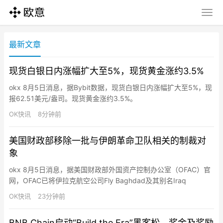
最新文章
现货白银日内涨幅扩大至5%，现货黄金涨约3.5%
okx 8月5日消息，据Bybit数据，现货白银日内涨幅扩大至5%，现
报62.51美元/盎司。现货黄金涨约3.5%。
OK快讯
8分钟前
美国财政部移除一批与伊朗革命卫队相关的制裁对
象
okx 8月5日消息，据美国财政部外国资产控制办公室（OFAC）官
网，OFAC已将伊拉克航空公司Fly Baghdad及其别名Iraq
Express，以及两架由该公司运营的波音737飞机从特别指定国民
OK快讯
23分钟前
和被封锁人员（SDN）名单中删除，并更新关联人员Basheer
Abdulkadhim Alwan al-Shabbani的制裁信息。上述对象此前因与
BNB Chain启动“Build the Era”黑客松，奖金及奖励