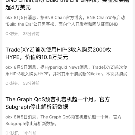
伊朗伊斯…
超4万美元
okx 8月5日消息，据BNB Chain官方博客，BNB Chain宣布启动
“Build the Era”公开黑客松，面向个人开发者和团队征集BNB
Smart Chain上的AI Agent交易平台方案。获胜项目有机会成为
OK快讯
38分钟前
BNB Agent Studio官方采用的交易平台，并以独立品牌和产品形式
上线。本次活动由BNB Chain、TermiX、Panca…
Trade[XYZ]首次使用HIP-3收入购买2000枚
HYPE，价值约10.8万美元
okx 8月5日消息，据Hyperliquid News消息，Trade[XYZ]首次使
用HIP-3收入购买HYPE，并将其用于购买新的ticker。本次共购买
2,000枚HYPE，价值约10.8万美元。此前，Unit产生的费用会先转
OK快讯
53分钟前
换为HYPE，再用于购买Unit现货ticker及Trade[XYZ]的HIP-3
ticker。
The Graph QoS预言机宕机超一个月，官方
Subgraph停止解析新数据
okx 8月5日消息，The Graph QoS预言机宕机超一个月，官方
Subgraph停止解析新数据。
OK快讯
1小时前