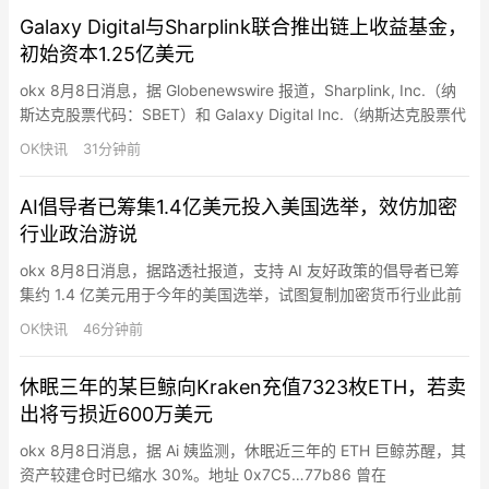
债务。Lancium是由黑石集团支持的电力基础设施企业，负责开发
Galaxy Digital与Sharplink联合推出链上收益基金，
位于美国得克萨斯州、服务于OpenAI和…
初始资本1.25亿美元
okx 8月8日消息，据 Globenewswire 报道，Sharplink, Inc.（纳
斯达克股票代码：SBET）和 Galaxy Digital Inc.（纳斯达克股票代
码：GLXY）联合宣布推出 Galaxy Sharplink Onchain Yield
OK快讯
31分钟前
Fund。该基金是首个旨在将资金投入链上收益策略和特定投资项目
的机构投资工具。基金由 Gal…
AI倡导者已筹集1.4亿美元投入美国选举，效仿加密
行业政治游说
okx 8月8日消息，据路透社报道，支持 AI 友好政策的倡导者已筹
集约 1.4 亿美元用于今年的美国选举，试图复制加密货币行业此前
的政治成功模式。在上届美国大选中，数字货币倡导者投入 2 亿美
OK快讯
46分钟前
元的竞选资金获得了丰厚的回报：国会迅速通过了稳定币立法，并
正在考虑为该行业提供其他优惠政策。最大的亲 AI 游说组织
休眠三年的某巨鲸向Kraken充值7323枚ETH，若卖
“Leading the Future”主要资金来…
出将亏损近600万美元
okx 8月8日消息，据 Ai 姨监测，休眠近三年的 ETH 巨鲸苏醒，其
资产较建仓时已缩水 30%。地址 0x7C5…77b86 曾在