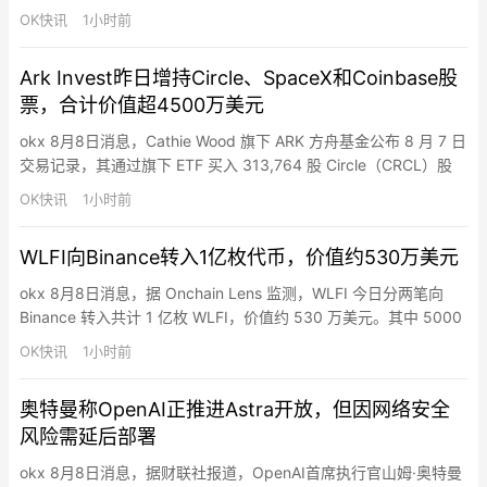
2022.02.15-03.21 期间以均价 2723.2 美元提出 23834.17 枚
OK快讯
1小时前
ETH，价值 6490 万美元，随后质押进了 Rocket Pool。10 小时前
该鲸鱼苏醒后向 Kraken 充值 7323 E…
Ark Invest昨日增持Circle、SpaceX和Coinbase股
票，合计价值超4500万美元
okx 8月8日消息，Cathie Wood 旗下 ARK 方舟基金公布 8 月 7 日
交易记录，其通过旗下 ETF 买入 313,764 股 Circle（CRCL）股
票，按 66.67 美元价格计算，买入价值约 2092 万美元；买入
OK快讯
1小时前
114,815 股 SpaceX（SPCX）股票，按 133.1 美元价格计算，价
值约 1528 万美元；买入 59,66…
WLFI向Binance转入1亿枚代币，价值约530万美元
okx 8月8日消息，据 Onchain Lens 监测，WLFI 今日分两笔向
Binance 转入共计 1 亿枚 WLFI，价值约 530 万美元。其中 5000
万枚 WLFI 经一个新地址中转后转入 Binance，另有 5000 万枚
OK快讯
1小时前
WLFI 直接转入 Binance。
奥特曼称OpenAI正推进Astra开放，但因网络安全
风险需延后部署
okx 8月8日消息，据财联社报道，OpenAI首席执行官山姆·奥特曼