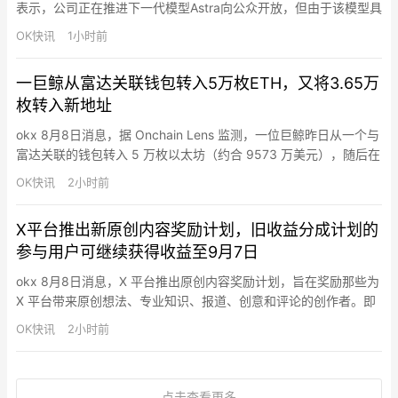
表示，公司正在推进下一代模型Astra向公众开放，但由于该模型具
备较强网络安全能力，需要“多一点时间”确保安全部署。他表示，
OK快讯
1小时前
OpenAI并不认为将强大模型限制给少数用户是正确策略，希望
Astra最终能够广泛开放。奥特曼称，Astra是一款“强大的模型”，
一巨鲸从富达关联钱包转入5万枚ETH，又将3.65万
公司希望在确保安全的前提下尽快向更多…
枚转入新地址
okx 8月8日消息，据 Onchain Lens 监测，一位巨鲸昨日从一个与
富达关联的钱包转入 5 万枚以太坊（约合 9573 万美元），随后在
3 小时前将其中 3.653 万枚以太坊（约合 6994 万美元）转移到
OK快讯
2小时前
另一个地址。根据该巨鲸之前的交易模式，这些资金之后可能会被
转至 Coinbase 出售。
X平台推出新原创内容奖励计划，旧收益分成计划的
参与用户可继续获得收益至9月7日
okx 8月8日消息，X 平台推出原创内容奖励计划，旨在奖励那些为
X 平台带来原创想法、专业知识、报道、创意和评论的创作者。即
日起，停止新用户加入原收益分成计划。现有收益分成用户可继续
OK快讯
2小时前
获得收益至 9 月 7 日，之后有三次最终付款（8 月 14 日、8 月 28
日，以及约 9 月 11 日的最终结算）。从 9 月 8 日起，现有收益分
成用户可申请加入新的…
点击查看更多