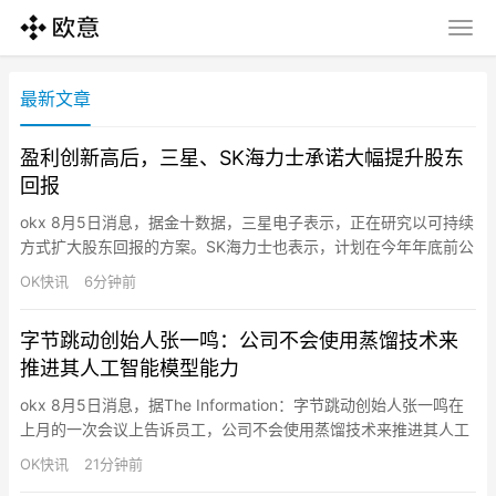
最新文章
盈利创新高后，三星、SK海力士承诺大幅提升股东
回报
okx 8月5日消息，据金十数据，三星电子表示，正在研究以可持续
方式扩大股东回报的方案。SK海力士也表示，计划在今年年底前公
布一项方案，大幅提高资本回报规模。据外媒报道，三星电子5日
OK快讯
6分钟前
在一份声明中表示，公司正在评估以“可持续方式”强化股东回报的
各种措施。SK海力士也在声明中表示，公司计划在今年年底前制定
字节跳动创始人张一鸣：公司不会使用蒸馏技术来
具体的股东回报方案，并预计将“显著扩大”资本回报规模。两家…
推进其人工智能模型能力
okx 8月5日消息，据The Information：字节跳动创始人张一鸣在
上月的一次会议上告诉员工，公司不会使用蒸馏技术来推进其人工
智能模型能力，即使这意味着公司暂时落后于国内竞争对手。
OK快讯
21分钟前