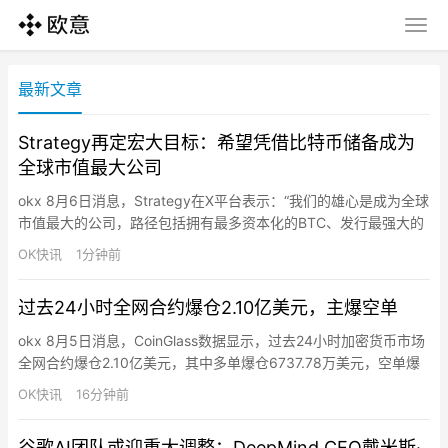
最新文章
Strategy再定宏大目标：希望凭借比特币储备成为
全球市值最大公司
okx 8月6日消息，Strategy在X平台表示：“我们的雄心是成为全球
市值最大的公司，路径包括拥有最多资本化的BTC、发行最强大的
信用工具STRC，以及创造最优质的股票MSTR”，这意味着该公司
OK快讯
1分钟前
目标是通过持有全球最大规模的比特币资产、发行最强信用工具以
及打造最佳股票资产，成为全球市值最大的公司。目前，Strategy
过去24小时全网合约爆仓2.10亿美元，主爆空单
已成为全球最大的企业比特币持有者之一，…
okx 8月5日消息，CoinGlass数据显示，过去24小时加密货币市场
全网合约爆仓2.10亿美元，其中多单爆仓6737.78万美元，空单爆
仓1.42亿美元。BTC爆仓总金额约5005.93万美元，ETH爆仓总金
OK快讯
16分钟前
额约1967.91万美元。
谷歌AI团队或迎重大调整：DeepMind CEO戴米斯·