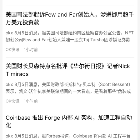
接加密资产、交易与支付业务提供合规基础。此次牌照覆盖电子货
币服务、支付基础设施、强身份验证、开放银行准备、P2P转账以
美国司法部起诉Few and Far创始人，涉嫌挪用超千
及新卡项目等能力。
万美元投资款
okx 8月5日消息，据美国司法部纽约南区检察官办公室公告，NFT
初创公司Few and Far创始人兼唯一股东Taj Tarsha因涉嫌证券欺
诈和电信欺诈被起诉。起诉书称，自2022年2月起，Tarsha通过简
OK快讯
1小时前
单未来代币协议（SAFT）向至少67名投资者出售9500万枚FAR代
币，融资超过1000万美元，并宣称相关资金将用于开发Few and
美国财长贝森特点名批评《华尔街日报》记者Nick
Far的去中…
Timiraos
okx 8月5日消息，美国财政部长斯科特·贝森特（Scott Bessent）
表示，凯文·沃什执掌美联储期间的一大看点，是看着那些“伪装成
记者的速记员”，例如《华尔街日报》记者Nick Timiraos，逐渐只
OK快讯
1小时前
能报道美联储的幕后八卦。贝森特称，Timiraos此前被称为“美联储
传声筒”，但这类记者如果没有内部人士“喂料”，就无法进行真正的
Coinbase 推出 Forge 内部 AI 架构，加速工程自动
经济或货币政策分析。
化
okx 8月5日消息，据Forbes报道，Coinbase 将内部 AI 工程平台