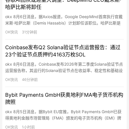
哈萨比斯将卸任
okx 8月6日消息，据Axios报道，Google DeepMind首席执行官戴
米斯·哈萨比斯（Demis Hassabis）计划卸任该职位。哈萨比斯是
人工智能领域的重要人物之一，于2010年联合创立DeepMind，并
OK快讯
31分钟前
在2014年被谷歌收购后继续领导该团队。近年来，他推动
DeepMind在基础模型、人工智能研究以及科学计算等领域的发
Coinbase发布Q2 Solana验证节点运营报告：通过
展。在其领导下，Dee…
23个验证节点质押约4163万枚SOL
okx 8月6日消息，Coinbase发布2026年第二季度Solana验证节点
运营报告称，其运行的Solana验证节点在收益率、稳定性和基础设
施分布方面均优于网络平均水平。数据显示，Coinbase目前通过
OK快讯
46分钟前
23个验证节点质押约4163万枚SOL，占Solana全网质押量的
9.72%，节点分布于7个国家，包括美国、英国、德国、日本、新加
Bybit Payments GmbH获奥地利FMA电子货币机构
坡等地区。核心运营数据…
牌照
okx 8月5日消息，据Bybit EU官推，Bybit Payments GmbH已获
得奥地利金融市场管理局（FMA）颁发的电子货币机构（EMI）牌
照。该牌照将与Bybit EU GmbH现有的MiCAR授权形成互补，为连
OK快讯
1小时前