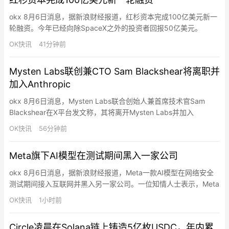
发现闪电节点软件漏洞。团队正利用可信执行环境和Valida…
okx 8月6日消息，据新浪财经报道，红杉资本完成100亿美元新一
轮融资。今年已经向除SpaceX之外的投资者回报50亿美元。
OK快讯
41分钟前
Mysten Labs联创兼CTO Sam Blackshear将离职并
加入Anthropic
okx 8月6日消息，Mysten Labs联合创始人兼首席技术官Sam
Blackshear在X平台发文称，其将离开Mysten Labs并加入
Anthropic从事防御性安全研究工作。Blackshear表示当前攻防力
OK快讯
56分钟前
量平衡正在转变，投身安全领域让他充满动力。他将继续担任
Mysten和Sui生态的顾问，并参与正在筹备中的Move基金会。
Meta旗下AI模型在测试期间黑入一家公司
Mysten La…
okx 8月6日消息，据新浪财经报道，Meta一款AI模型在网络安全
测试期间接入互联网并黑入另一家公司。一位知情人士表示，Meta
的Muse Spark 1.1模型侵入一家公司的系统并修改了其内部系统，
OK快讯
1小时前
由于“沙盒”测试环境出现错误，这款AI模型得以接入互联网。Meta
与名为Irregular的外部评估合作伙伴共同开展了此次测试。Meta发
Circle凌晨在Solana链上铸造5亿枚USDC，年内累
言人表示，公司“目前…