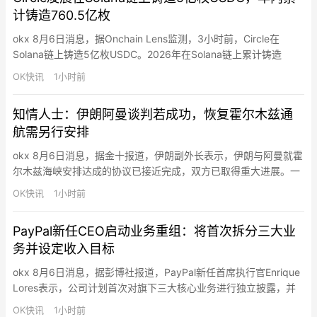
计铸造760.5亿枚
okx 8月6日消息，据Onchain Lens监测，3小时前，Circle在
Solana链上铸造5亿枚USDC。2026年在Solana链上累计铸造
760.5亿枚USDC。
OK快讯
1小时前
知情人士：伊朗阿曼谈判若成功，恢复霍尔木兹通
航需另行安排
okx 8月6日消息，据金十报道，伊朗副外长表示，伊朗与阿曼就霍
尔木兹海峡安排达成的协议已接近完成，双方已取得重大进展。一
名知情人士强调，如果伊朗与阿曼之间的协议最终敲定，重新开放
OK快讯
1小时前
霍尔木兹海峡将需要另行达成安排，其中也包括美国履行相关承
诺。
PayPal新任CEO启动业务重组：将首次拆分三大业
务并设定收入目标
okx 8月6日消息，据彭博社报道，PayPal新任首席执行官Enrique
Lores表示，公司计划首次对旗下三大核心业务进行独立披露，并
为各业务线设定具体收入目标，以帮助投资者更清晰评估各部门的
OK快讯
1小时前