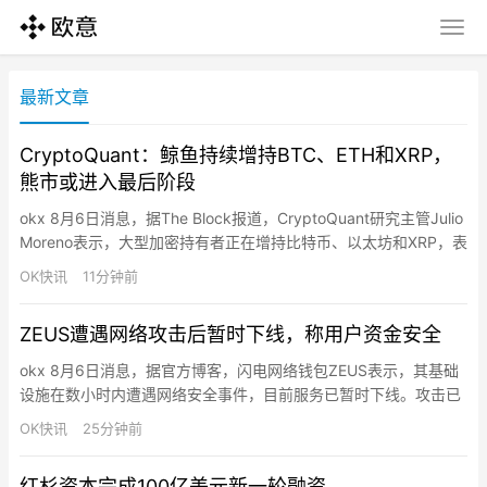
最新文章
CryptoQuant：鲸鱼持续增持BTC、ETH和XRP，
熊市或进入最后阶段
okx 8月6日消息，据The Block报道，CryptoQuant研究主管Julio
Moreno表示，大型加密持有者正在增持比特币、以太坊和XRP，表
明熊市可能已进入最后阶段，但尚未确认底部，价格仍可能进一步
OK快讯
11分钟前
下跌。Moreno指出，当价格接近或低于已实现价格时，大户正在
增加持仓，降低了下行压力。比特币鲸鱼余额（不含交易所和矿
ZEUS遭遇网络攻击后暂时下线，称用户资金安全
池）已从2025年12月的2…
okx 8月6日消息，据官方博客，闪电网络钱包ZEUS表示，其基础
设施在数小时内遭遇网络安全事件，目前服务已暂时下线。攻击已
得到控制，团队正进行全面系统审计，在恢复服务前保持谨慎。用
OK快讯
25分钟前
户资金未丢失且未面临风险。因LSP通道被关闭的客户将在服务恢
复后获得替换通道。初步调查显示事件仅限于ZEUS基础设施，未
红杉资本完成100亿美元新一轮融资