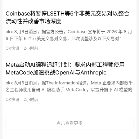
发展潜力。他表示，PayPal将调整财务报告方式，并制定更加明确
的业务目标，包括针对不同业务单元设定具体增长指标。此前，
Coinbase将暂停LSETH等6个非美元交易对以整合
PayPal一直面临增长放缓、竞争加剧以及…
流动性并改善市场深度
okx 8月6日消息，据官方公告，Coinbase 宣布将于 2026 年 8 月
6 日下架 6 个非美元交易对交易，此次调整涉及以下交易对：
LSETH-ETH、MINA-EUR、GRT-GBP、MASK-GBP、CHZ-
OK快讯
2小时前
USDT、CRO-USDT。此次下架仅影响相关非美元计价交易对，符
合条件地区的 Coinbase Advanced Trade 用户仍可…
Meta启动AI编程追赶计划：要求内部工程师使用
MetaCode加速挑战OpenAI与Anthropic
okx 8月6日消息，据The Information报道，Meta 正要求内部数千
名工程师使用自研 AI 编程助手 MetaCode，以提升旗下 AI 模型的
代码生成能力，加速追赶 OpenAI 和 Anthropic 在 AI 编程领域的
OK快讯
2小时前
竞争。据悉，Meta 应用 AI 工程部门副总裁 Maher Saba 上月在内
部备忘录中要求公司工程师每周至少使用 …
点击查看更多