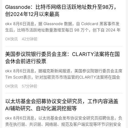
尚未最终敲定，具体条款仍可能发生变化。OpenRouter成立于
Glassnode：比特币网络日活跃地址数升至98万，
2023…
创2024年12月以来最高
okx 8月6日消息，据 Glassnode 数据，自 Coldcard 黑客事件发
生后，比特币活跃地址数量激增至每日 98 万个，创下自 2024 年
12 月以来的最高纪录。这是由恐慌情绪驱动的链上活动。持有者将
OK快讯
42分钟前
资金转移到其他托管平台，反映的是出于安全考虑，而非市场信心
的改变。
美国参议院银行委员会主席：CLARITY法案将在国
会休会前进行投票
okx 8月6日消息，据福克斯新闻报道，美国参议院银行委员会主席
Tim Scott表示，针对加密货币市场监管的CLARITY法案将在国会
休会前迎来投票，“毫无疑问会进行表决”，他表示参议院可能会延
OK快讯
57分钟前
长工作时间，不仅限于未来两天，以推动相关立法取得进展。他
称，共和党内部正在就该法案形成共识，并认为推动加密监管框架
以太坊基金会招募协议安全研究员，工作内容涵盖
落地“符合美国利益”，并称“我们会完成这项工作。”…
AI辅助研究、自动化漏洞挖掘等
okx 8月6日消息，以太坊基金会发布协议安全研究员招聘信息，负
责在执行层、共识层、网络层、规范及客户端实现等环节识别安全