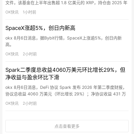
文件，该基金在上半年出售超 1.8 亿美元的 XRP，持仓由 2025 年
底的 1.2223 亿枚降至 6 月 30 日的 5504 万枚。受份额赎回影
OK快讯
1小时前
响，其通过出售 XRP 已实现亏损 3416 万美元，另有未实现亏损
1747 万美元。同期，XRP 价格跌超 40%。
SpaceX涨超5%，创日内新高
okx 8月6日消息，据Bybit行情，SpaceX上涨逾5%，创日内新
高。
OK快讯
2小时前
Spark二季度总收益4060万美元环比增长29%，但
净收益与盈余环比下滑
okx 8月6日消息，DeFi 协议 Spark 发布 2026 年第二季度财报，
协议总收益 4060 万美元（环比增长 29%）；净协议收益 431 万
美元（环比下降 38%）；净协议盈余 71 万美元（环比下降
OK快讯
2小时前
79%），环比下降主要受 Spark 流动性层（SLL）价差持续收窄及
扩张 USDT 储蓄市场融资成本上升拖累。Spark 协议金库为
4850…
点击查看更多