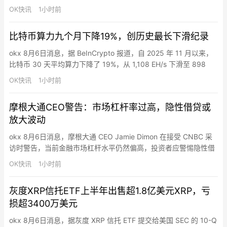
漏洞，工作内容涵盖 AI 辅助安全研究与自动化漏洞挖掘、硬分叉
OK快讯
1小时前
审查、模糊测试工具构建、协议变更人工审计及协调漏洞披露等。
比特币算力九个月下降19%，创历史最长下滑纪录
okx 8月6日消息，据 BeInCrypto 报道，自 2025 年 11 月以来，
比特币 30 天平均算力下降了 19%，从 1,108 EH/s 下滑至 898
EH/s。Glassnode 数据显示，这九个月的下滑是该网络历史上持续
OK快讯
1小时前
时间最长的。此次下滑恰逢矿业公司有史以来规模最大的资本迁
移，矿企持有超过 700 亿美元 AI 合约，部分原用于比特币挖…
摩根大通CEO警告：市场杠杆率过高，隐性借贷或
放大波动
okx 8月6日消息，摩根大通 CEO Jamie Dimon 在接受 CNBC 采
访时警告，当前金融市场杠杆水平仍然偏高，投资者应警惕隐性借
贷可能放大市场波动。“保证金债务是有史以来最高的。还有很多你
OK快讯
1小时前
看不到的保证金债务，因为它们不叫保证金债务，而是叫其他名
字。有些是隐性的，有些是公开的。”Dimon 指出，这些借贷行为
灰度XRP信托ETF上半年出售超1.8亿美元XRP，亏
包括通过一级经纪商、对冲基金、ETF …
损超3400万美元
okx 8月6日消息，据灰度 XRP 信托 ETF 提交给美国 SEC 的 10-Q