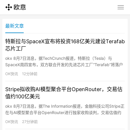
最新文章
特斯拉与SpaceX宣布将投资168亿美元建设Terafab
芯片工厂
okx 8月7日消息，据TechCrunch报道，特斯拉（Tesla）与
SpaceX周四宣布，双方联合开发的先进芯片工厂“Terafab”将落户
美国得州格莱姆斯县（Grimes County），位于休斯顿附近，项目
OK快讯
12分钟前
首期投资规模达168亿美元。SpaceX表示，该工厂计划建设超过1
亿平方英尺（约930万平方米）的制造空间，未来将成为全球规模
Stripe拟收购AI模型聚合平台OpenRouter，交易估
最大的半导体制造设施…
值约100亿美元
okx 8月7日消息，据The Information报道，金融科技公司Stripe正
在与AI模型聚合平台OpenRouter进行独家收购谈判，交易估值约
为100亿美元。知情人士透露，OpenRouter此前已收到多家大型科
OK快讯
27分钟前
技公司的收购兴趣，但目前Stripe已进入独家谈判阶段。相关交易