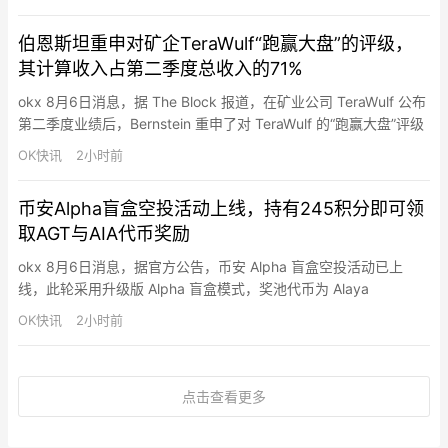
投资者有效申购倍数、市场情况、募集资金需求及承销风险等因
素，协商确定本次发行价格为150.80元/股，网下发行不再进行累
伯恩斯坦重申对矿企TeraWulf“跑赢大盘”的评级，
计投标询价。投资者请按此价格在2026年8月10日（T日）进行…
其计算收入占第二季度总收入的71%
okx 8月6日消息，据 The Block 报道，在矿业公司 TeraWulf 公布
第二季度业绩后，Bernstein 重申了对 TeraWulf 的“跑赢大盘”评级
和 36 美元的目标价。该季度业绩显示，其高性能计算收入达到
OK快讯
2小时前
3200 万美元，占总收入的 71%。这或许是迄今为止最清晰的证
据，表明该公司从比特币挖矿向人工智能基础设施的转型已初见成
币安Alpha盲盒空投活动上线，持有245积分即可领
效。
取AGT与AIA代币奖励
okx 8月6日消息，据官方公告，币安 Alpha 盲盒空投活动已上
线，此轮采用升级版 Alpha 盲盒模式，奖池代币为 Alaya
Governance Token（AGT）与 DeAgentAI（AIA）。持有至少
OK快讯
2小时前
245 个币安 Alpha 积分的用户可在 Alpha 活动页面领取一次代币
空投，先到先得，每次申领消耗 15 个积分。领取后用户将被分配
至…
点击查看更多