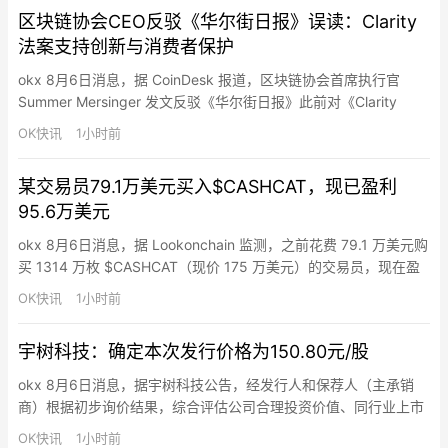
SNDKG 奖励，GT 池提…
区块链协会CEO反驳《华尔街日报》误读：Clarity
法案支持创新与消费者保护
okx 8月6日消息，据 CoinDesk 报道，区块链协会首席执行官
Summer Mersinger 发文反驳《华尔街日报》此前对《Clarity
Act》的解读有误，该法案其实是支持创新、竞争和消费者保护
OK快讯
1小时前
的。Mersinger 指出，法案明确禁止“仅仅持有稳定币就支付利息”
或任何等同银行存款利息的计划。允许的是基于真实活动的奖励
某交易员79.1万美元买入$CASHCAT，现已盈利
（类似信用卡积分），这并…
95.6万美元
okx 8月6日消息，据 Lookonchain 监测，之前花费 79.1 万美元购
买 1314 万枚 $CASHCAT（现价 175 万美元）的交易员，现在盈
利 95.6 万美元。另一位交易员也在 12 小时前花费 519 ETH（约
OK快讯
1小时前
合 98.5 万美元）购买了 996 万枚 $CASHCAT。
宇树科技：确定本次发行价格为150.80元/股
okx 8月6日消息，据宇树科技公告，经发行人和保荐人（主承销
商）根据初步询价结果，综合评估公司合理投资价值、同行业上市
公司估值水平、所属行业二级市场估值水平等方面，充分考虑网下
OK快讯
1小时前