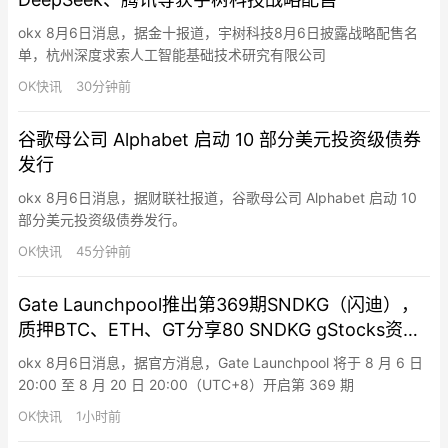
okx 8月6日消息，据金十报道，宇树科技8月6日披露战略配售名
单，杭州深度求索人工智能基础技术研究有限公司
（DeepSeek）、腾讯旗下上海启善投资有限公司作为“与发行人经
OK快讯
30分钟前
营业务具有战略合作关系或长期合作愿景的大型企业或其下属企业”
入围。这一序列的战略配售投资者还包括中国石油集团昆仑资本有
谷歌母公司 Alphabet 启动 10 部分美元投资级债券
限公司、南方电网产融控股集团有限公司、天翼资本控股有限公
发行
司。
okx 8月6日消息，据财联社报道，谷歌母公司 Alphabet 启动 10
部分美元投资级债券发行。
OK快讯
45分钟前
Gate Launchpool推出第369期SNDKG（闪迪），
质押BTC、ETH、GT分享80 SNDKG gStocks资产
空投
okx 8月6日消息，据官方消息，Gate Launchpool 将于 8 月 6 日
20:00 至 8 月 20 日 20:00（UTC+8）开启第 369 期
Launchpool 活动。用户质押 BTC、ETH 或 GT 即可免费分享 80
OK快讯
1小时前
SNDKG gStocks 资产空投。其中，BTC 池与 ETH 池各提供 35