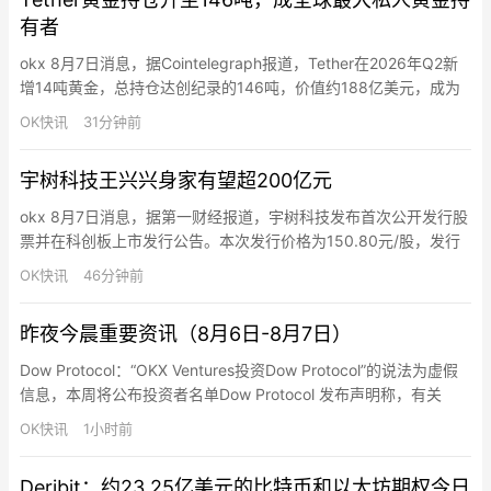
约内容仅部署者钱…
有者
okx 8月7日消息，据Cointelegraph报道，Tether在2026年Q2新
增14吨黄金，总持仓达创纪录的146吨，价值约188亿美元，成为
央行和政府以外最大的已知私人黄金持有者。
OK快讯
31分钟前
宇树科技王兴兴身家有望超200亿元
okx 8月7日消息，据第一财经报道，宇树科技发布首次公开发行股
票并在科创板上市发行公告。本次发行价格为150.80元/股，发行
的股票数量为4044.64万股，发行后总股本为4.045亿股。宇树科
OK快讯
46分钟前
技初始发行市值近610亿元。招股书显示，发行前宇树科技创始人
王兴兴直接与间接合计持股比例为33.3583%。计算下来，王兴兴
昨夜今晨重要资讯（8月6日-8月7日）
身家达203.5亿元
Dow Protocol：“OKX Ventures投资Dow Protocol”的说法为虚假
信息，本周将公布投资者名单Dow Protocol 发布声明称，有关
“OKX Ventures 投资 Dow Protocol”的说法均为虚假信息，其计划
OK快讯
1小时前
于本周公布一系列投资者，其中并不包括 OKX Ventures。Dow
Protocol 表示，一名与团队相识达…
Deribit：约23.25亿美元的比特币和以太坊期权今日