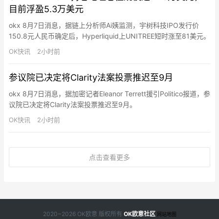
目前浮盈5.3万美元
okx 8月7日消息，据链上分析师Ai姨监测，宇树科技IPO发行价
150.8元人民币确定后，Hyperliquid上UNITREE短时涨至81美元。
地址0x48b…27926成为该代币TOP1规模头寸持有者（OI占比
OK快讯
2小时前
11.25%），持有5899.21枚UNITREE（47.8万美元），开仓价
72.149美元，浮盈5.3万美元。其还在68至72美元区间挂了约2…
参议院已决定将Clarity法案投票推迟至9月
okx 8月7日消息，据加密记者Eleanor Terrett援引Politico报道，参
议院已决定将Clarity法案投票推迟至9月。
OK快讯
2小时前
点击查看更多
2020~2026 OK欧意 版权所有
OK欧意社区
网站地图