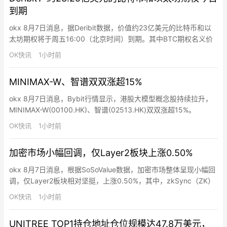
到期
okx 8月7日消息，据Deribit数据，价值约23亿美元的比特币和以
太坊期权将于周五16:00（北京时间）到期。其中BTC期权名义价
值约20亿美元，看跌/看涨比率为0.26，最大痛点为63,500美元；
OK快讯
1小时前
ETH期权名义价值约3.253亿美元，看跌/看涨比率为0.73，最大痛
点为1,800美元。Deribit表示，此次到期将带来极强的流动性和波
MINIMAX-W、智谱双双涨超15%
动性，是交易短…
okx 8月7日消息，Bybit行情显示，港股大模型概念股持续拉升，
MINIMAX-W(00100.HK)、智谱(02513.HK)双双涨超15%。
OK快讯
1小时前
加密市场小幅回调，仅Layer2板块上涨0.50%
okx 8月7日消息，根据SoSoValue数据，加密市场整体呈现小幅回
调，仅Layer2板块相对坚挺，上涨0.50%，其中，zkSync（ZK）
上涨1.92%，Starknet（STRK）上涨1.54%，Mantle（MNT）上
OK快讯
1小时前
涨1.18%。其他板块方面，CeFi板块24小时下跌0.20%，但
Gate（GT）上涨1.21%；DeFi板块下跌0.57%，L…
UNITREE TOP1持仓地址仓位规模达47.8万美元，