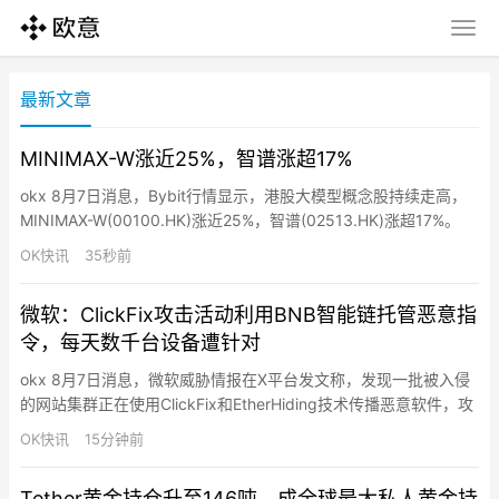
最新文章
MINIMAX-W涨近25%，智谱涨超17%
okx 8月7日消息，Bybit行情显示，港股大模型概念股持续走高，
MINIMAX-W(00100.HK)涨近25%，智谱(02513.HK)涨超17%。
OK快讯
35秒前
微软：ClickFix攻击活动利用BNB智能链托管恶意指
令，每天数千台设备遭针对
okx 8月7日消息，微软威胁情报在X平台发文称，发现一批被入侵
的网站集群正在使用ClickFix和EtherHiding技术传播恶意软件，攻
击活动每天针对全球数千台企业及消费者设备发起攻击。攻击者通
OK快讯
15分钟前
过注入Base64编码JavaScript联系BNB智能链（BNB Smart
Chain）RPC网关，获取由智能合约存储的下一阶段指令，由于合
Tether黄金持仓升至146吨，成全球最大私人黄金持