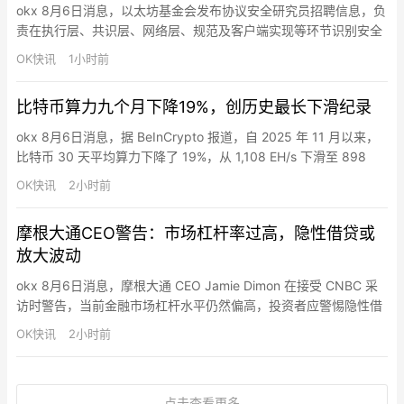
okx 8月6日消息，以太坊基金会发布协议安全研究员招聘信息，负
责在执行层、共识层、网络层、规范及客户端实现等环节识别安全
漏洞，工作内容涵盖 AI 辅助安全研究与自动化漏洞挖掘、硬分叉
OK快讯
1小时前
审查、模糊测试工具构建、协议变更人工审计及协调漏洞披露等。
比特币算力九个月下降19%，创历史最长下滑纪录
okx 8月6日消息，据 BeInCrypto 报道，自 2025 年 11 月以来，
比特币 30 天平均算力下降了 19%，从 1,108 EH/s 下滑至 898
EH/s。Glassnode 数据显示，这九个月的下滑是该网络历史上持续
OK快讯
2小时前
时间最长的。此次下滑恰逢矿业公司有史以来规模最大的资本迁
移，矿企持有超过 700 亿美元 AI 合约，部分原用于比特币挖…
摩根大通CEO警告：市场杠杆率过高，隐性借贷或
放大波动
okx 8月6日消息，摩根大通 CEO Jamie Dimon 在接受 CNBC 采
访时警告，当前金融市场杠杆水平仍然偏高，投资者应警惕隐性借
贷可能放大市场波动。“保证金债务是有史以来最高的。还有很多你
OK快讯
2小时前
看不到的保证金债务，因为它们不叫保证金债务，而是叫其他名
字。有些是隐性的，有些是公开的。”Dimon 指出，这些借贷行为
包括通过一级经纪商、对冲基金、ETF …
点击查看更多