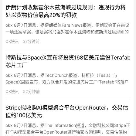
于比特币的优先股融资方案，并最终推动公司通过IPO及相关融资
伊朗计划收紧霍尔木兹海峡过境规则：违规行为将
筹集约150亿美元资金…
处以货物价值最高20%的罚款
okx 8月7日消息，据伊朗媒体Fars News报道，伊朗议会正在审议
一项法案草案，该法案将加强对霍尔木兹海峡和波斯湾过境规则的
管控。主要建议包括：禁止与美国、以色列及其他敌对国家有关联
OK快讯
37分钟前
的船只通行 ；限制与以色列相关的军民货物运输 ；限制与针对“抵
抗轴心”行动有关的船舶往来；拒绝向应向伊朗支付赔偿款项的实体
特斯拉与SpaceX宣布将投资168亿美元建设Terafab
开放通航；对违规行为处以货物价值最高达20%的罚款…
芯片工厂
okx 8月7日消息，据TechCrunch报道，特斯拉（Tesla）与
SpaceX周四宣布，双方联合开发的先进芯片工厂“Terafab”将落户
美国得州格莱姆斯县（Grimes County），位于休斯顿附近，项目
OK快讯
52分钟前
首期投资规模达168亿美元。SpaceX表示，该工厂计划建设超过1
亿平方英尺（约930万平方米）的制造空间，未来将成为全球规模
Stripe拟收购AI模型聚合平台OpenRouter，交易估
最大的半导体制造设施…
值约100亿美元
okx 8月7日消息，据The Information报道，金融科技公司Stripe正
在与AI模型聚合平台OpenRouter进行独家收购谈判，交易估值约