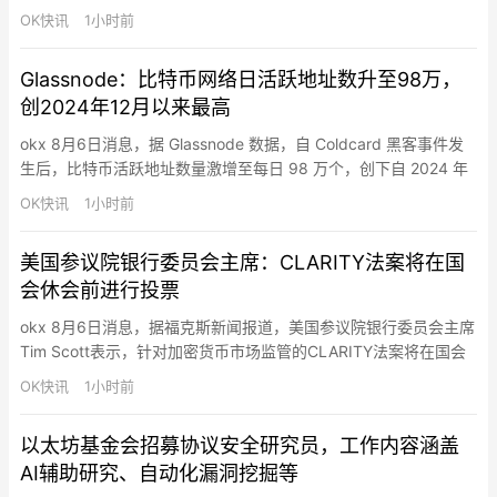
为100亿美元。知情人士透露，OpenRouter此前已收到多家大型科
OK快讯
1小时前
技公司的收购兴趣，但目前Stripe已进入独家谈判阶段。相关交易
尚未最终敲定，具体条款仍可能发生变化。OpenRouter成立于
Glassnode：比特币网络日活跃地址数升至98万，
2023…
创2024年12月以来最高
okx 8月6日消息，据 Glassnode 数据，自 Coldcard 黑客事件发
生后，比特币活跃地址数量激增至每日 98 万个，创下自 2024 年
12 月以来的最高纪录。这是由恐慌情绪驱动的链上活动。持有者将
OK快讯
1小时前
资金转移到其他托管平台，反映的是出于安全考虑，而非市场信心
的改变。
美国参议院银行委员会主席：CLARITY法案将在国
会休会前进行投票
okx 8月6日消息，据福克斯新闻报道，美国参议院银行委员会主席
Tim Scott表示，针对加密货币市场监管的CLARITY法案将在国会
休会前迎来投票，“毫无疑问会进行表决”，他表示参议院可能会延
OK快讯
1小时前
长工作时间，不仅限于未来两天，以推动相关立法取得进展。他
称，共和党内部正在就该法案形成共识，并认为推动加密监管框架
以太坊基金会招募协议安全研究员，工作内容涵盖
落地“符合美国利益”，并称“我们会完成这项工作。”…
AI辅助研究、自动化漏洞挖掘等