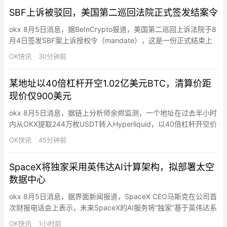
其限制措施将强制执行52,416个区块（约一年）。BIP-110主要
SBF上诉被驳回，美国第二巡回法院正式签发结案令
限…
okx 8月5日消息，据BeInCrypto报道，美国第二巡回上诉法院于8
月4日签发SBF案上诉授权令（mandate），这是一份正式结束上
诉程序的结案文书，意味着上诉法院的审理已彻底完结，案件发回
OK快讯
30分钟前
一审法院执行判决。该命令确认维持原判——25年刑期及约110亿
美元没收令，未添加任何新的论据。Bankman-Fried仅剩一条司法
某地址以40倍杠杆开空1.02亿美元BTC，清算价距
途径：向美国最高法院提呈调卷令…
现价仅900美元
okx 8月5日消息，据链上分析师余烬监测，一个地址在过去半小时
内从OKX提取244万枚USDT转入Hyperliquid，以40倍杠杆开空价
值1.02亿美元的BTC，开空价64202美元，清算价64889美元，距
OK快讯
45分钟前
现价约900美元。
SpaceX将独家采用英伟达AI计算架构，拟部署太空
数据中心
okx 8月5日消息，据界面新闻报道，SpaceX CEO马斯克在公司首
次财报电话会上表示，未来SpaceX的AI服务将“独家”基于英伟达系
统运行。马斯克称，公司认为英伟达Vera Rubin架构是“最佳AI计算
OK快讯
1小时前