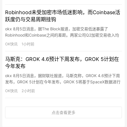
地位。Goh进一步表示，钱包公告锁定了分销渠道，SDS和
Dunamu将提供底层基础设施，三星的目标是同时布局美元和韩元
Robinhood未受加密市场低迷影响，而Coinbase活
稳定币。此前，…
跃度仍与交易周期挂钩
okx 8月5日消息，据The Block报道，加密交易低迷暴露了
Robinhood和Coinbase之间的差距。两家公司Q2加密交易收入均
下滑，但Robinhood的期权、股票和预测市场业务弥补了缺口，而
OK快讯
1小时前
Coinbase缺乏类似引擎缓冲。Robinhood加密交易收入降至1亿美
元（同比降37.5%），占总交易收入仅13%，但总交易收入7.76亿
马斯克：GROK 4.6预计下周发布，GROK 5计划在
美元追平20…
今年发布
okx 8月5日消息，据财联社报道，马斯克称，GROK 4.6预计下周
发布，GROK 5计划在今年发布，GROK 5将基于SpaceX数据进行
训练。并表示，预计首批Starmind AI卫星将于明年开始发射升空。
OK快讯
2小时前
SpaceX预计年末计算能力将超过2GW，到2027年底，计算能力可
能更接近10GW而非5GW。
点击查看更多