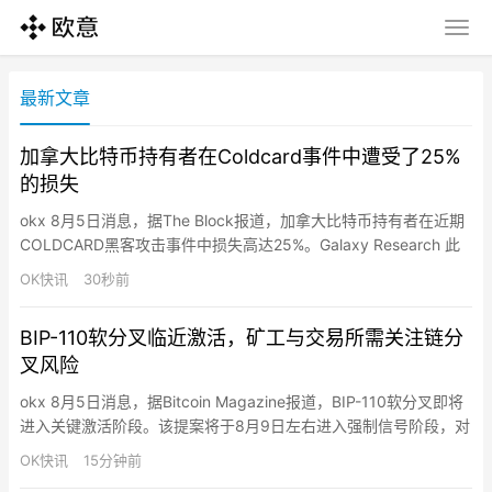
最新文章
加拿大比特币持有者在Coldcard事件中遭受了25%
的损失
okx 8月5日消息，据The Block报道，加拿大比特币持有者在近期
COLDCARD黑客攻击事件中损失高达25%。Galaxy Research 此
前表示，总损失已超过1亿美元，并且随着攻击的持续，损失可能
OK快讯
30秒前
高达1.3亿美元。
BIP-110软分叉临近激活，矿工与交易所需关注链分
叉风险
okx 8月5日消息，据Bitcoin Magazine报道，BIP-110软分叉即将
进入关键激活阶段。该提案将于8月9日左右进入强制信号阶段，对
应区块高度961,632，预计8月底在区块963,648锁定，并于9月初
OK快讯
15分钟前
在区块965,664激活新交易规则。BIP-110采用55%的信号阈值，