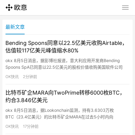
最新文章
Bending Spoons同意以22.5亿美元收购Airtable，
估值较117亿美元峰值缩水80%
okx 8月5日消息，据彭博社报道，意大利应用开发商Bending
Spoons SpA已同意以22.5亿美元的股权价值收购美国软件公司
Airtable，将以全现金交易完成。扣除Airtable账上约9.65亿美元净
OK快讯
2分钟前
现金后，企业价值约为12.9亿美元。这一价格较Airtable在2021年
获得的117亿美元估值大幅缩水约80%，成为软件行业估值回调的
比特币矿企MARA向TwoPrime转移6000枚BTC，
又一例证…
约合3.846亿美元
okx 8月5日消息，据Lookonchain监测，持有3.6303万枚
BTC（23.4亿美元）的比特币矿企MARA在过去5小时内向
TwoPrime转移6000枚BTC（3.846亿美元）。该转移不一定是出
OK快讯
17分钟前
售，可能用于资产管理。