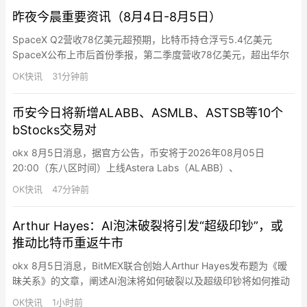
昨夜今晨重要资讯（8月4日-8月5日）
SpaceX Q2营收78亿美元超预期，比特币持仓浮亏5.4亿美元
SpaceX公布上市后首份季报，第二季度营收78亿美元，超出华尔
街预期的69亿美元，净亏损收窄至5.41亿美元，调整后EBITDA达
OK快讯
31分钟前
35亿美元，同比增长近两倍。 据SEC文件披露，SpaceX持有
18,712枚比特币，受二季度比特币价格下跌33%影响，持仓价值从
币安今日将新增ALABB、ASMLB、ASTSB等10个
2025年底的16.4亿美元降至…
bStocks交易对
okx 8月5日消息，据官方公告，币安将于2026年08月05日
20:00（东八区时间）上线Astera Labs（ALABB）、
ASML（ASMLB）、AST SpaceMobile（ASTSB）、BitMine
OK快讯
47分钟前
Immersion Technologies（BMNRB）、Coherent（COHRB）、
Credo Technology Group Hol…
Arthur Hayes：AI泡沫破裂将引发“超级印钞”，或
推动比特币重返牛市
okx 8月5日消息，BitMEX联合创始人Arthur Hayes发布题为《暧
昧关系》的文章，阐述AI泡沫将如何破裂以及超级印钞将如何推动
市场重返牛市。Hayes认为，核心分歧在于市场如何定义AI资本支
OK快讯
1小时前