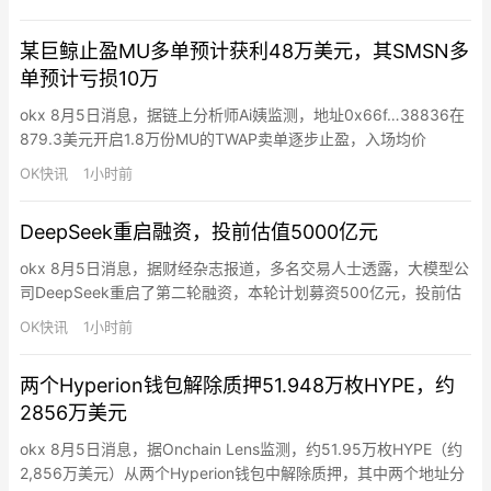
出——是技术投资还是房地产投资。他倾向于后者，认为这数万亿
美元基建本质上是”另一种乏味的房地产投资”。Hayes指出，AI泡
某巨鲸止盈MU多单预计获利48万美元，其SMSN多
沫破裂的…
单预计亏损10万
okx 8月5日消息，据链上分析师Ai姨监测，地址0x66f…38836在
879.3美元开启1.8万份MU的TWAP卖单逐步止盈，入场均价
852.41美元，预计获利48.4万美元。其还计划平掉2.2万枚SMSN
OK快讯
1小时前
多单（388万美元），若全部成交将亏损10万美元。
DeepSeek重启融资，投前估值5000亿元
okx 8月5日消息，据财经杂志报道，多名交易人士透露，大模型公
司DeepSeek重启了第二轮融资，本轮计划募资500亿元，投前估
值约5000亿元，并计划将在8月下旬完成签约。多位投资人提到，
OK快讯
1小时前
DeepSeek第二轮融资至少在7月中旬就已开启，但在7月底突然暂
停，当时一些谈判候补名单上的投资人被告知签署融资协议的计划
两个Hyperion钱包解除质押51.948万枚HYPE，约
暂缓。据媒体7月26日报道，DeepSeek…
2856万美元
okx 8月5日消息，据Onchain Lens监测，约51.95万枚HYPE（约
2,856万美元）从两个Hyperion钱包中解除质押，其中两个地址分