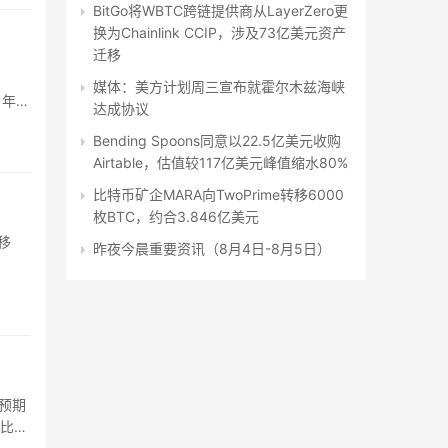
BitGo将WBTC跨链提供商从LayerZero更
换为Chainlink CCIP，涉及73亿美元资产
迁移
媒体：美方计划周三宣布就霍尔木兹海峡
1年获
达成协议
Bending Spoons同意以22.5亿美元收购
Airtable，估值较117亿美元峰值缩水80%
比特币矿企MARA向TwoPrime转移6000
枚BTC，约合3.846亿美元
转移
昨夜今晨重要资讯（8月4日-8月5日）
街预期
枚比特