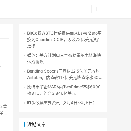
BitGo将WBTC跨链提供商从LayerZero更
换为Chainlink CCIP，涉及73亿美元资产
迁移
媒体：美方计划周三宣布就霍尔木兹海峡
达成协议
Bending Spoons同意以22.5亿美元收购
Airtable，估值较117亿美元峰值缩水80%
比特币矿企MARA向TwoPrime转移6000
枚BTC，约合3.846亿美元
昨夜今晨重要资讯（8月4日-8月5日）
以重
争前
…
近期文章