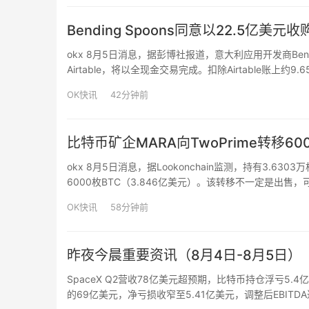
Bending Spoons同意以22.5亿美元
okx 8月5日消息，据彭博社报道，意大利应用开发商Bend
Airtable，将以全现金交易完成。扣除Airtable账上约9
得的117亿美元估值大幅缩水约80%，成为软件行业估值
OK快讯
42分钟前
比特币矿企MARA向TwoPrime转移60
okx 8月5日消息，据Lookonchain监测，持有3.63
6000枚BTC（3.846亿美元）。该转移不一定是出售
OK快讯
58分钟前
昨夜今晨重要资讯（8月4日-8月5日）
SpaceX Q2营收78亿美元超预期，比特币持仓浮亏5
的69亿美元，净亏损收窄至5.41亿美元，调整后EBITDA