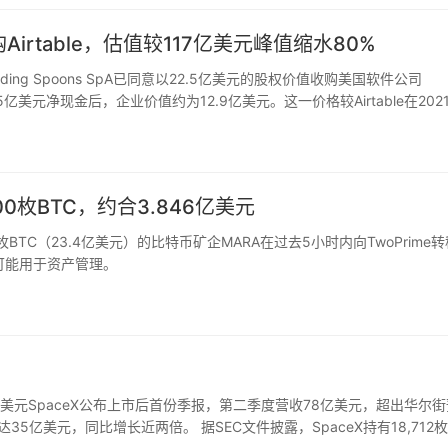
收购Airtable，估值较117亿美元峰值缩水80%
ing Spoons SpA已同意以22.5亿美元的股权价值收购美国软件公司
.65亿美元净现金后，企业价值约为12.9亿美元。这一价格较Airtable在202
回调的又一例证…
00枚BTC，约合3.846亿美元
03万枚BTC（23.4亿美元）的比特币矿企MARA在过去5小时内向TwoPrime
，可能用于资产管理。
.4亿美元SpaceX公布上市后首份季报，第二季度营收78亿美元，超出华尔
达35亿美元，同比增长近两倍。 据SEC文件披露，SpaceX持有18,712