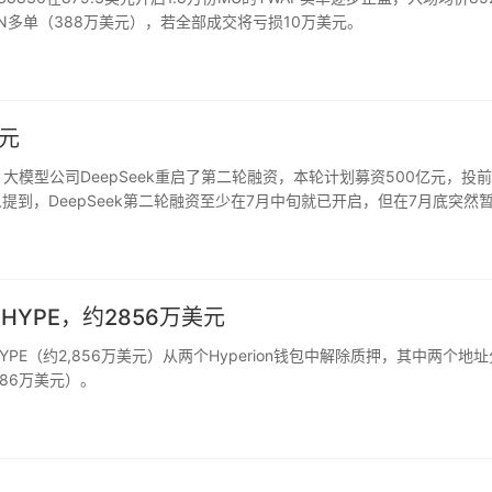
SN多单（388万美元），若全部成交将亏损10万美元。
亿元
大模型公司DeepSeek重启了第二轮融资，本轮计划募资500亿元，投
提到，DeepSeek第二轮融资至少在7月中旬就已开启，但在7月底突然
暂缓。据媒体7月26日报道，DeepSeek…
枚HYPE，约2856万美元
5万枚HYPE（约2,856万美元）从两个Hyperion钱包中解除质押，其中两个地
586万美元）。