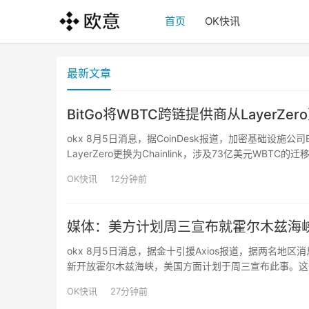
首页
OK快讯
最新文章
BitGo将WBTC跨链提供商从LayerZer
okx 8月5日消息，据CoinDesk报道，加密基础设施公司Bi
LayerZero更换为Chainlink，涉及73亿美元WBTC的
Mantle、Kelp、Lombard、Solv Prot…
OK快讯
12分钟前
媒体：美方计划周三宣布就霍尔木兹海
okx 8月5日消息，据金十引援Axios报道，据两名
新开放霍尔木兹海峡，美国方面计划于周三宣布此事。这
伊朗所没有的控制权。据两名地区消息人士透露，正在讨
OK快讯
27分钟前