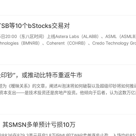
年底的16.4亿美元降至…
SB等10个bStocks交易对
20:00（东八区时间）上线Astera Labs（ALABB）、ASML（ASML
echnologies（BMNRB）、Coherent（COHRB）、Credo Technology Gr
“超级印钞”，或推动比特币重返牛市
ayes发布题为《暧昧关系》的文章，阐述AI泡沫将如何破裂以及超级印钞将如何推
AI资本支出——是技术投资还是房地产投资。他倾向于后者，认为这数万亿
AI泡沫破裂的…
其SMSN多单预计亏损10万
38836在879.3美元开启1.8万份MU的TWAP卖单逐步止盈，入场均价852