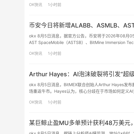
币，受二季度比特币价格下跌33%影响，持仓价值从2025
OK快讯
1小时前
币安今日将新增ALABB、ASMLB、AST
okx 8月5日消息，据官方公告，币安将于2026年08月05日
AST SpaceMobile（ASTSB）、BitMine Immersion T
Hol…
OK快讯
1小时前
Arthur Hayes：AI泡沫破裂将引发
okx 8月5日消息，BitMEX联合创始人Arthur H
场重返牛市。Hayes认为，核心分歧在于市场如何定义
基建本质上是”另一种乏味的房地产投资”。Hayes指出，
OK快讯
1小时前
某巨鲸止盈MU多单预计获利48万美元，
okx 8月5日消息，据链上分析师Ai姨监测，地址0x66f…