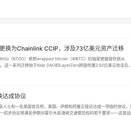
o更换为Chainlink CCIP，涉及73亿美元资产迁移
tGo（BTGO）将把wrapped bitcoin（WBTC）的独家跨链提供商从
迁移。这一系列迁移始于Kelp DAO的LayerZero跨链桥遭2.92亿美元攻击后
峡达成协议
地区消息人士和一名美国官员称，美国、伊朗和阿曼正接近达成一项临时协议，
一初步协议将满足伊朗对霍尔木兹海峡交通管控权的若干要求——这是战
论的协议将在霍尔木兹海峡建立一个为期60天的临时安排，且安排时间