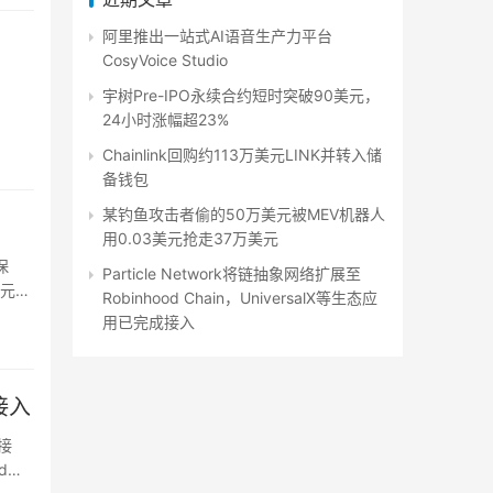
阿里推出一站式AI语音生产力平台
CosyVoice Studio
宇树Pre-IPO永续合约短时突破90美元，
24小时涨幅超23%
Chainlink回购约113万美元LINK并转入储
备钱包
某钓鱼攻击者偷的50万美元被MEV机器人
用0.03美元抢走37万美元
保
Particle Network将链抽象网络扩展至
美元被
Robinhood Chain，UniversalX等生态应
用已完成接入
成接入
成接
d