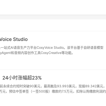
e Studio
式AI语音生产力平台CosyVoice Studio。该平台基于自研语音模型
yAgent和音频内容创作工具CosyCreative等功能。
，24小时涨幅超23%
）IPO前永续合约短时突破90美元，最高触及93.993美元，现报89.342美元，
30.5万元，预估中签单签（一签500股）缴款约7.5万元，扣除认购缴款利润约