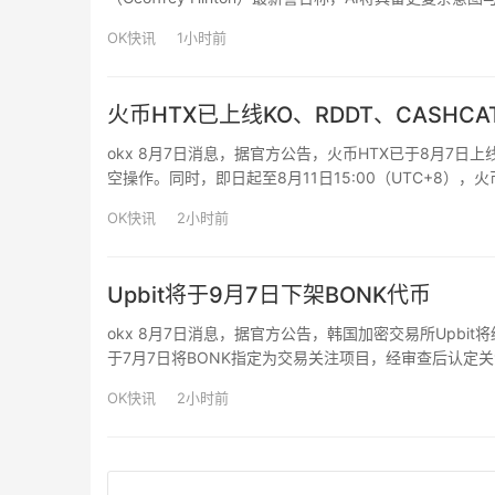
“战胜”或“关闭”它们。
OK快讯
1小时前
火币HTX已上线KO、RDDT、CASHC
okx 8月7日消息，据官方公告，火币HTX已于8月7日上线KO
空操作。同时，即日起至8月11日15:00（UTC+8
定门槛，即有机会瓜分10亿枚$HTX总奖池。
OK快讯
2小时前
Upbit将于9月7日下架BONK代币
okx 8月7日消息，据官方公告，韩国加密交易所Upbit将终
于7月7日将BONK指定为交易关注项目，经审查后认定关
日15:00，提现支持终止时间为当地时间2026年10月07
OK快讯
2小时前