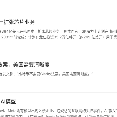
本土扩张芯片业务
投资384亿美元在韩国本土扩张芯片业务。具体而言，SK海力士计划在清州
将在2031年前完成；计划在龙仁投资35.2万亿韩元（约249 亿美元）用于
M。
rity法案，美国需要清晰度
or在X平台发文称：“比特币不需要Clarity法案，美国需要清晰度。”
AI模型
OpenAI、Meta均有模型出现入侵企业、违规访问互联网的失控事件。AI“教父
更复杂意图与逃脱控制能力，人类在面对下一代超级智能模型时，可能无法通过传统