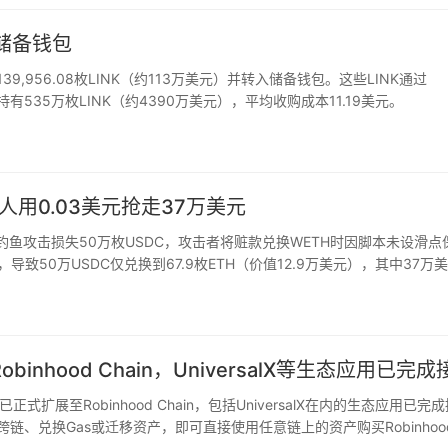
入储备钱包
k回购139,956.08枚LINK（约113万美元）并转入储备钱包。这些LINK通过
前持有535万枚LINK（约4390万美元），平均收购成本11.19美元。
人用0.03美元抢走37万美元
用户因钓鱼攻击损失50万枚USDC，攻击者将赃款兑换WETH时因脚本未设滑点
C池，导致50万USDC仅兑换到67.9枚ETH（价值12.9万美元），其中37万
即抢跑该交易，但为…
Robinhood Chain，UniversalX等生态应用已完
络已正式扩展至Robinhood Chain，包括UniversalX在内的生态应用已完
需手动跨链、兑换Gas或迁移资产，即可直接使用任意链上的资产购买Robinhoo